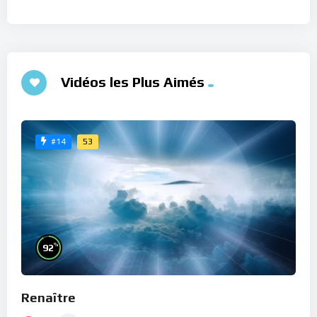
Vidéos les Plus Aimés
53
#14
%
92
Renaître