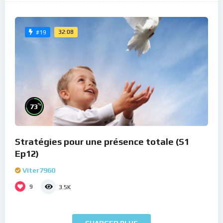
32:08
#19
%
73
Stratégies pour une présence totale (S1
Ep12)
Viter7960
9
3.5K
CHARGER PLUS