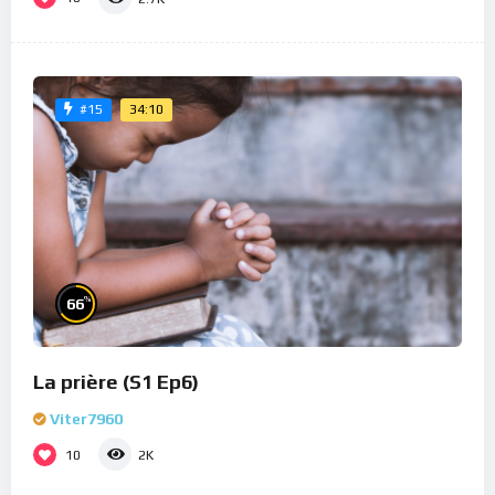
34:10
#15
%
66
La prière (S1 Ep6)
Viter7960
10
2K