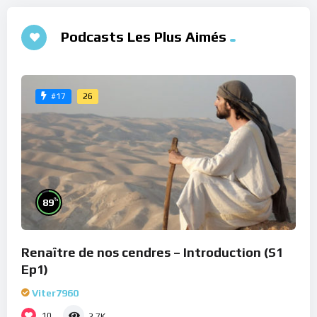
Podcasts Les Plus Aimés
26
#17
%
89
Renaître de nos cendres – Introduction (S1
Ep1)
Viter7960
10
2.7K