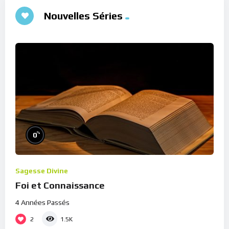
Nouvelles Séries
%
0
Sagesse Divine
Foi et Connaissance
4 Années Passés
2
1.5K