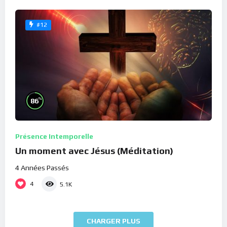
#12
%
86
Présence Intemporelle
Un moment avec Jésus (Méditation)
4 Années Passés
4
5.1K
CHARGER PLUS