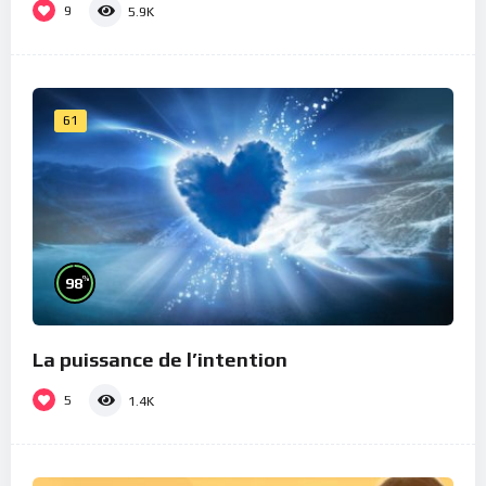
9
5.9K
61
%
98
La puissance de l’intention
5
1.4K