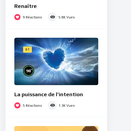
Renaître
9
Réactions
5.8K
Vues
61
%
98
La puissance de l’intention
5
Réactions
1.3K
Vues