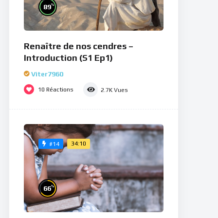
%
89
Renaître de nos cendres –
Introduction (S1 Ep1)
Viter7960
10
Réactions
2.7K
Vues
34:10
#14
%
66