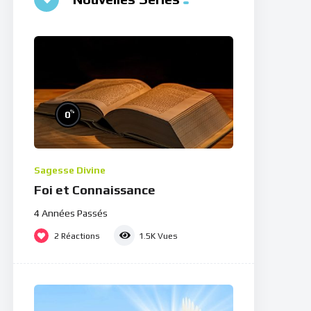
%
0
Sagesse Divine
Foi et Connaissance
4 Années Passés
2
Réactions
1.5K
Vues