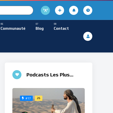
cture
usique Méditative
Communauté
Blog
Contact
De Lecture
ques
Musique Méditative
Podcasts Les Plus
Aimés
26
#17