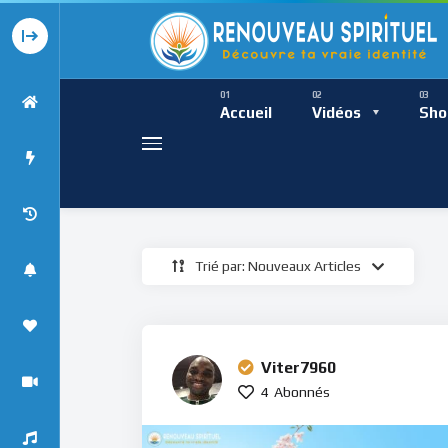
Présence Intempor
Ress
Accueil
Vidéos
Sho
Trié par: Nouveaux Articles
Présence Int
Viter7960
4
Abonnés