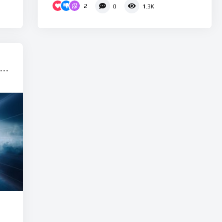
2
0
1.3K