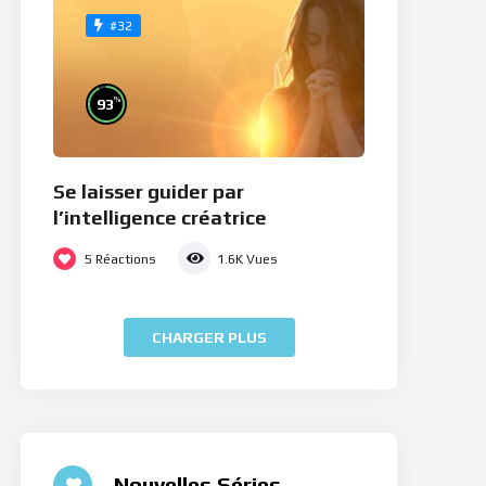
#32
%
93
Se laisser guider par
l’intelligence créatrice
5
Réactions
1.6K
Vues
CHARGER PLUS
Nouvelles Séries