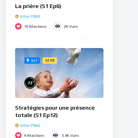
La prière (S1 Ep6)
Viter7960
10
Réactions
2K
Vues
32:08
#21
%
73
Stratégies pour une présence
totale (S1 Ep12)
Viter7960
9
Réactions
3.4K
Vues