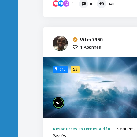
1
0
340
Viter7960
4
Abonnés
53
#15
%
92
Ressources Externes Vidéo
5 Années
Passés