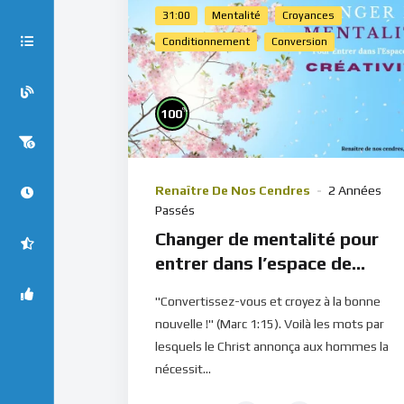
31:00
Mentalité
Croyances
Conditionnement
Conversion
%
100
Renaître De Nos Cendres
2 Années
Passés
Changer de mentalité pour
entrer dans l’espace de
créativité
"Convertissez-vous et croyez à la bonne
nouvelle !" (Marc 1:15). Voilà les mots par
lesquels le Christ annonça aux hommes la
nécessit...