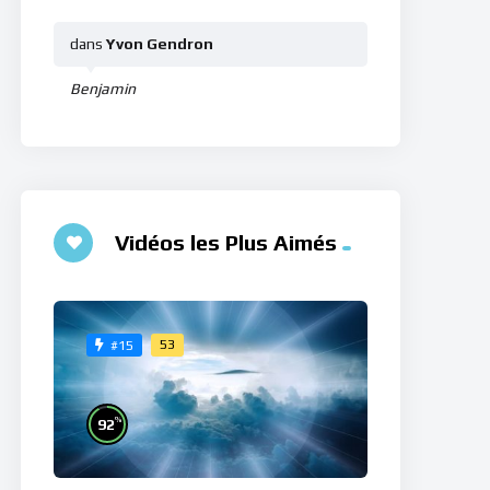
dans
Yvon Gendron
Benjamin
Vidéos les Plus Aimés
53
#15
%
92