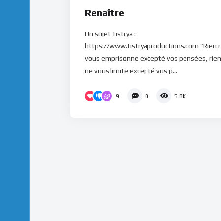
Renaître
Un sujet Tistrya :
https://www.tistryaproductions.com ”Rien 
vous emprisonne excepté vos pensées, rien
ne vous limite excepté vos p...
9
0
5.8K