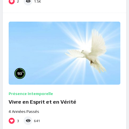
2
1.5K
%
93
Présence Intemporelle
Vivre en Esprit et en Vérité
4 Années Passés
3
641