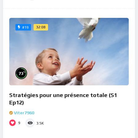
32:08
#19
%
73
Stratégies pour une présence totale (S1
Ep12)
Viter7960
9
3.5K