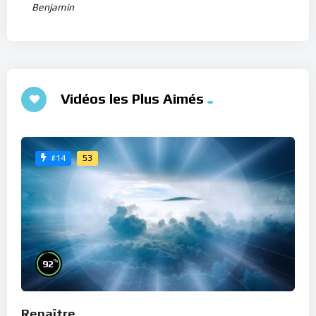
Benjamin
Vidéos les Plus Aimés
53
#14
%
92
Renaître