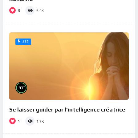
9
5.9K
#32
%
93
Se laisser guider par l’intelligence créatrice
5
1.7K