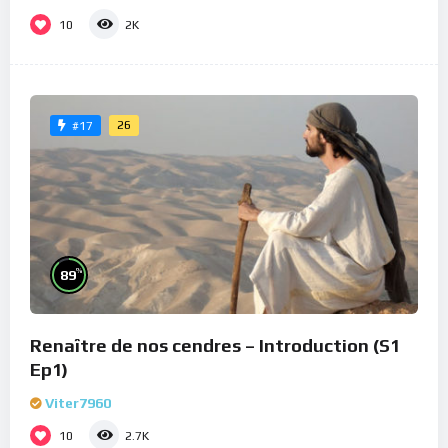
10
2K
26
#17
%
89
Renaître de nos cendres – Introduction (S1
Ep1)
Viter7960
10
2.7K