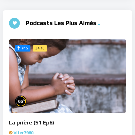
Podcasts Les Plus Aimés
34:10
#15
%
66
La prière (S1 Ep6)
Viter7960