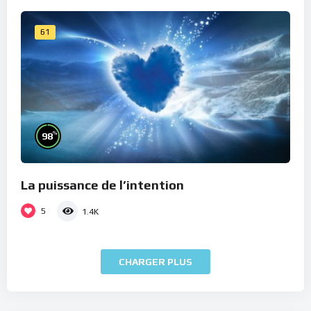
61
%
98
La puissance de l’intention
5
1.4K
CHARGER PLUS