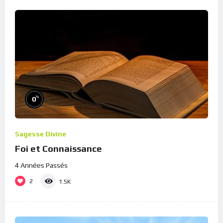
%
0
Sagesse Divine
Foi et Connaissance
4 Années Passés
2
1.5K