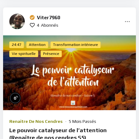
Viter7960
4
Abonnés
24:47
Attention
Transformation intérieure
Vie spirituelle
Présence
%
0
Renaître De Nos Cendres
5 Mois Passés
Le pouvoir catalyseur de l’attention
(Renaître de nos cendres S5)