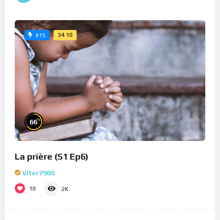
34:10
#15
%
66
La prière (S1 Ep6)
Viter7960
10
2K