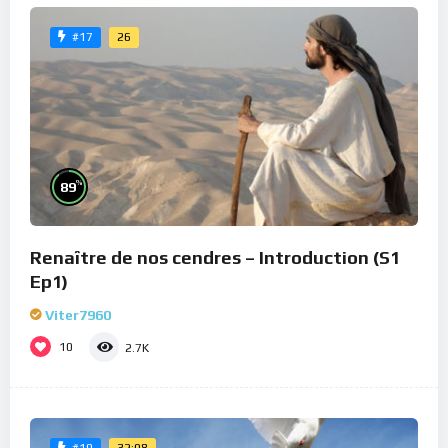
26
#17
%
89
Renaître de nos cendres – Introduction (S1
Ep1)
Viter7960
10
2.7K
32:08