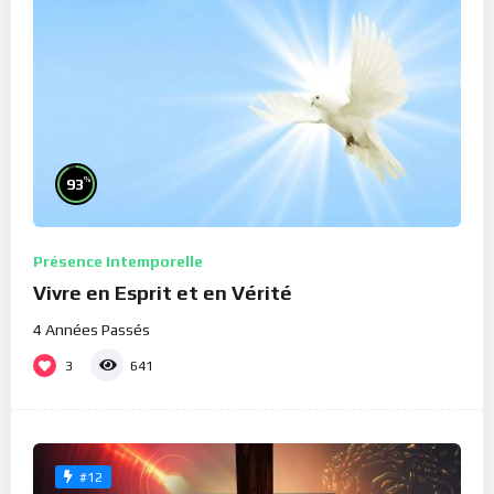
%
93
Présence Intemporelle
Vivre en Esprit et en Vérité
4 Années Passés
3
641
#12