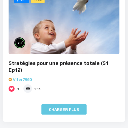
#19
%
73
Stratégies pour une présence totale (S1
Ep12)
Viter7960
9
3.5K
CHARGER PLUS