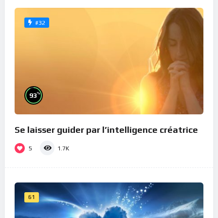
#32
%
93
Se laisser guider par l’intelligence créatrice
5
1.7K
61