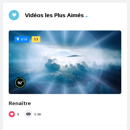
Vidéos les Plus Aimés
53
#14
%
92
Renaître
9
5.9K