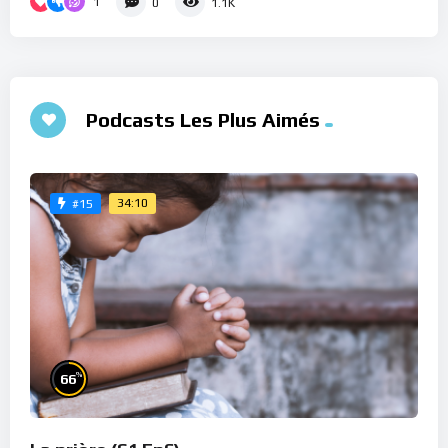
1
0
1.1K
Podcasts Les Plus Aimés
34:10
#15
%
66