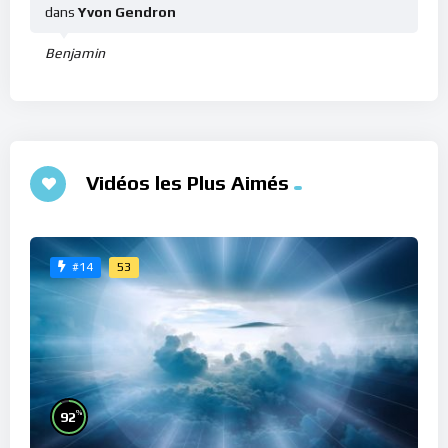
dans
Yvon Gendron
Benjamin
Vidéos les Plus Aimés
53
#14
%
92