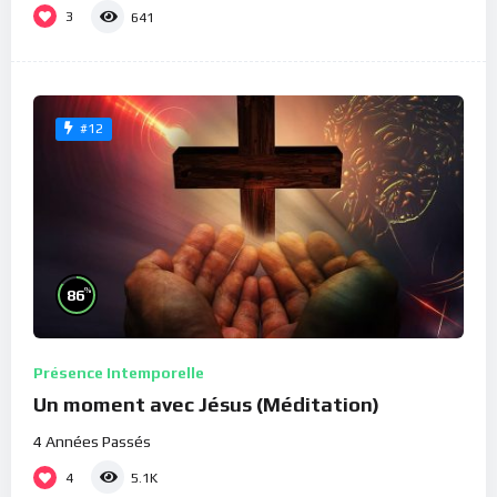
3
641
#12
%
86
Présence Intemporelle
Un moment avec Jésus (Méditation)
4 Années Passés
4
5.1K