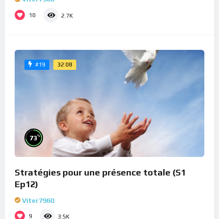
10
2.7K
32:08
#19
%
73
Stratégies pour une présence totale (S1
Ep12)
Viter7960
9
3.5K