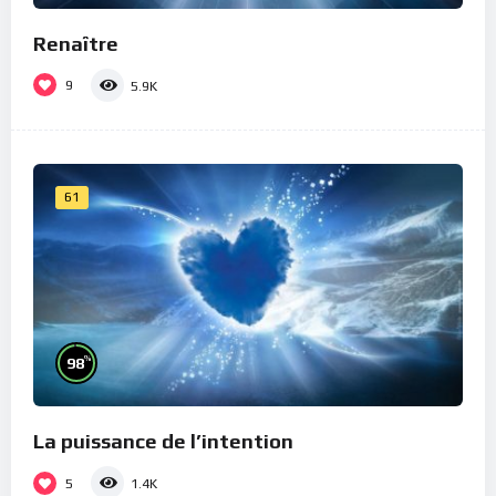
Renaître
9
5.9K
61
%
98
La puissance de l’intention
5
1.4K