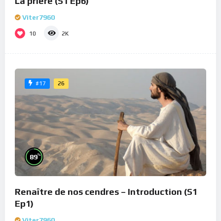
La prière (S1 Ep6)
Viter7960
10
2K
26
#17
%
89
Renaître de nos cendres – Introduction (S1
Ep1)
Viter7960