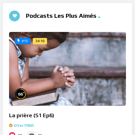
Podcasts Les Plus Aimés
34:10
#15
%
66
La prière (S1 Ep6)
Viter7960