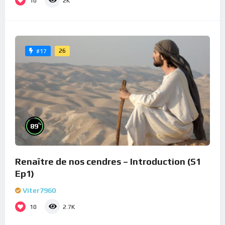
10
2K
26
#17
%
89
Renaître de nos cendres – Introduction (S1
Ep1)
Viter7960
10
2.7K