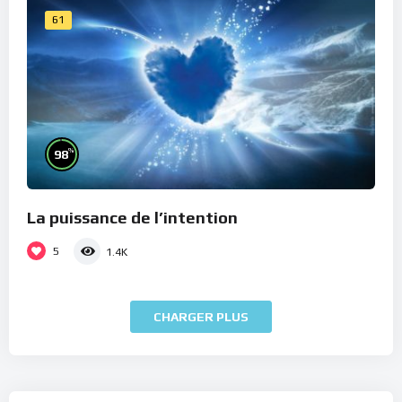
61
%
98
La puissance de l’intention
5
1.4K
CHARGER PLUS