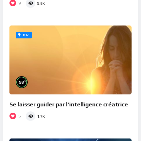
9
5.9K
#32
%
93
Se laisser guider par l’intelligence créatrice
5
1.7K