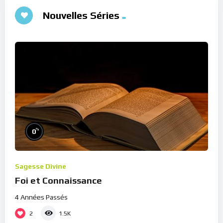
Nouvelles Séries
%
0
Sagesse Divine
Foi et Connaissance
4 Années Passés
2
1.5K