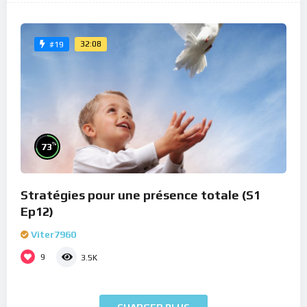
32:08
#19
%
73
Stratégies pour une présence totale (S1
Ep12)
Viter7960
9
3.5K
CHARGER PLUS