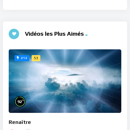
Vidéos les Plus Aimés
53
#14
%
92
Renaître