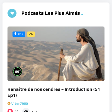
Podcasts Les Plus Aimés
26
#17
%
89
Renaître de nos cendres – Introduction (S1
Ep1)
Viter7960
10
2.7K