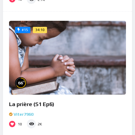
34:10
#15
%
66
La prière (S1 Ep6)
Viter7960
10
2K