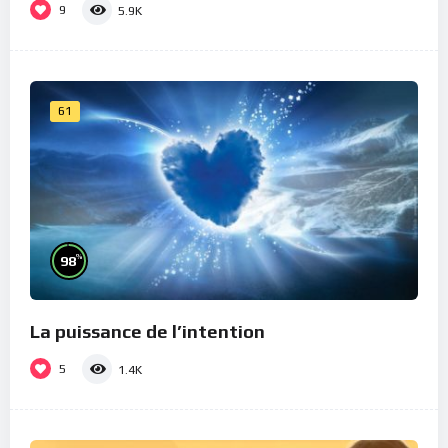
9
5.9K
61
%
98
La puissance de l’intention
5
1.4K