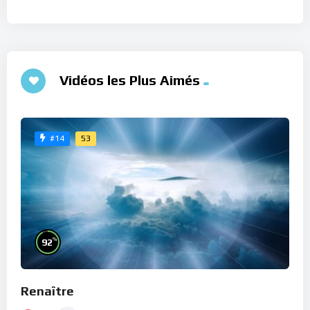
Vidéos les Plus Aimés
53
#14
%
92
Renaître