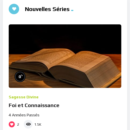
Nouvelles Séries
%
0
Sagesse Divine
Foi et Connaissance
4 Années Passés
2
1.5K