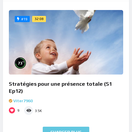
32:08
#19
%
73
Stratégies pour une présence totale (S1
Ep12)
Viter7960
9
3.5K
CHARGER PLUS