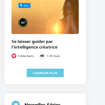
#32
%
93
Se laisser guider par
l’intelligence créatrice
5
Réactions
1.7K
Vues
CHARGER PLUS
Nouvelles Séries