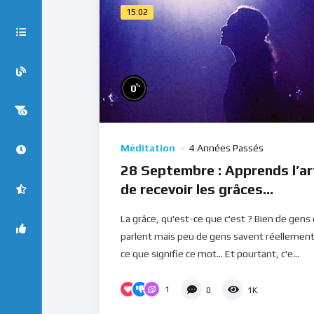
15:02
%
0
Méditation
4 Années Passés
28 Septembre : Apprends l’ar
de recevoir les grâces
(Méditation)
La grâce, qu'est-ce que c'est ? Bien de gens
parlent mais peu de gens savent réellemen
ce que signifie ce mot... Et pourtant, c'e...
1
0
1K