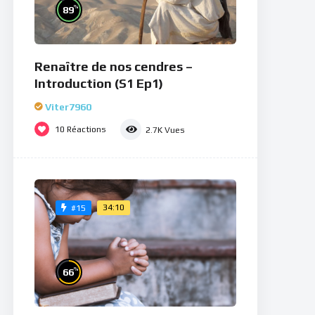
%
89
Renaître de nos cendres –
Introduction (S1 Ep1)
Viter7960
10
Réactions
2.7K
Vues
34:10
#15
%
66