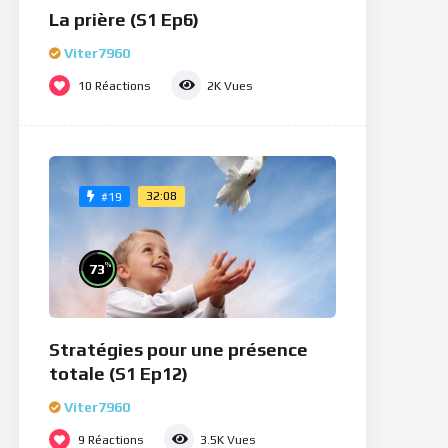
La prière (S1 Ep6)
Viter7960
10
Réactions
2K
Vues
32:08
#19
%
73
Stratégies pour une présence
totale (S1 Ep12)
Viter7960
9
Réactions
3.5K
Vues