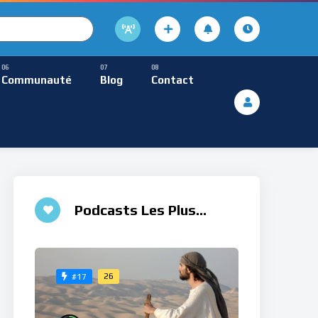
cture
usique Méditative
Communauté
Blog
Contact
De Lecture
ques
Musique Méditative
Podcasts Les Plus
Aimés
26
#17