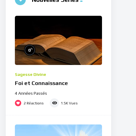
%
0
Sagesse Divine
Foi et Connaissance
4 Années Passés
2
Réactions
1.5K
Vues