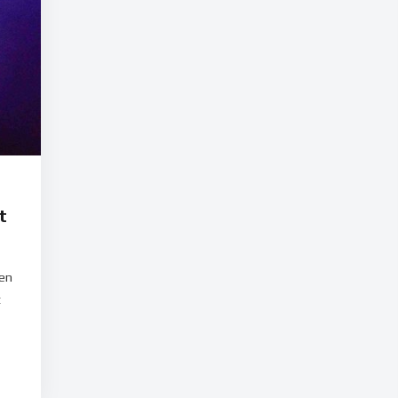
t
 en
t