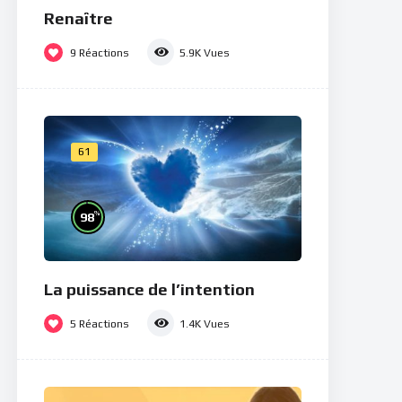
Renaître
9
Réactions
5.9K
Vues
61
%
98
La puissance de l’intention
5
Réactions
1.4K
Vues