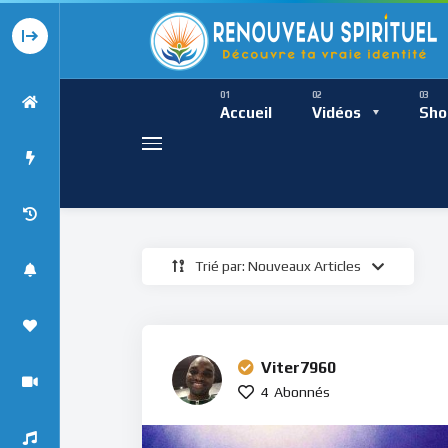
Présence Intempor
Ress
Accueil
Vidéos
Sho
Trié par: Nouveaux Articles
Présence Int
Viter7960
4
Abonnés