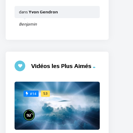
dans
Yvon Gendron
Benjamin
Vidéos les Plus Aimés
53
#14
%
92