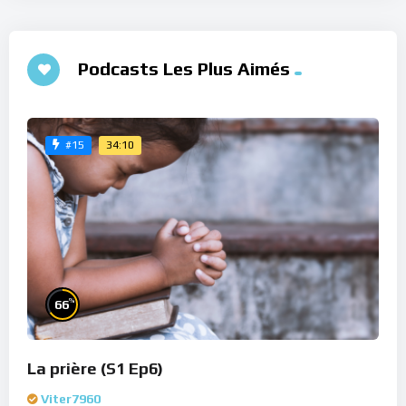
Podcasts Les Plus Aimés
34:10
#15
%
66
La prière (S1 Ep6)
Viter7960