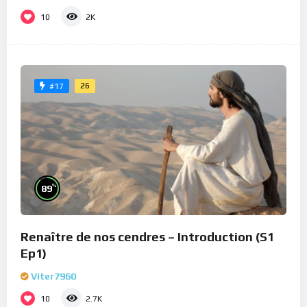
10
2K
26
#17
%
89
Renaître de nos cendres – Introduction (S1
Ep1)
Viter7960
10
2.7K