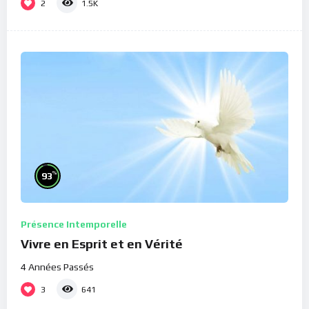
2
1.5K
%
93
Présence Intemporelle
Vivre en Esprit et en Vérité
4 Années Passés
3
641