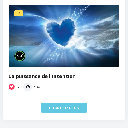
61
%
98
La puissance de l’intention
5
1.4K
CHARGER PLUS