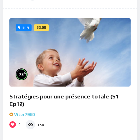
32:08
#19
%
73
Stratégies pour une présence totale (S1
Ep12)
Viter7960
9
3.5K