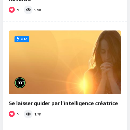
9
5.9K
#32
%
93
Se laisser guider par l’intelligence créatrice
5
1.7K