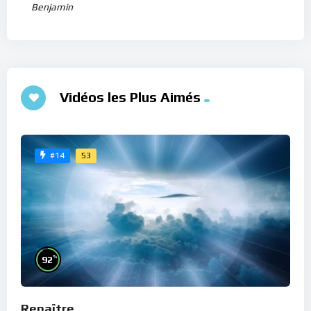
Benjamin
Vidéos les Plus Aimés
53
#14
%
92
Renaître