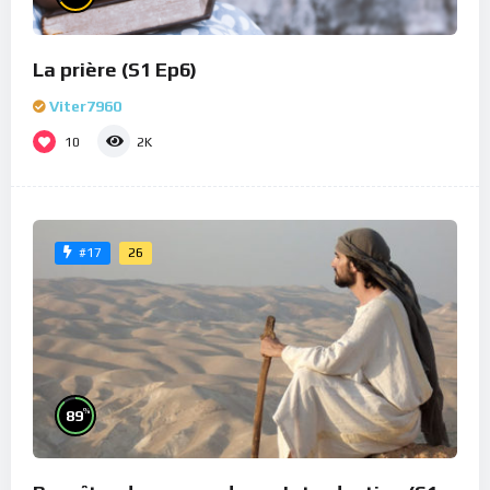
La prière (S1 Ep6)
Viter7960
10
2K
26
#17
%
89