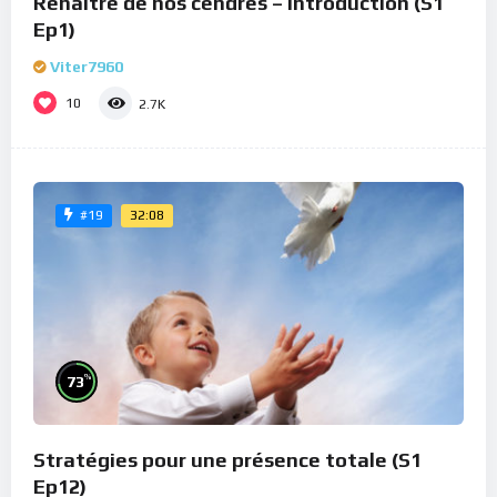
Renaître de nos cendres – Introduction (S1
Ep1)
Viter7960
10
2.7K
32:08
#19
%
73
Stratégies pour une présence totale (S1
Ep12)