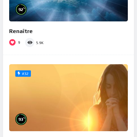
%
92
Renaître
9
5.9K
#32
%
93