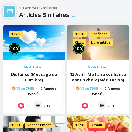
18 Articles Similaires
Articles Similaires
13:25
14:46
Confiance
Choix
Libre arbitre
%
%
100
100
Méditation
Méditation
Distance (Message de
12 Avril : Me faire confiance
Lumière)
est un choix (Méditation)
Viter7960
3 Années
Viter7960
3 Années
Passés
Passés
4
2
743
714
15:31
Ressentiment
13:58
Amour