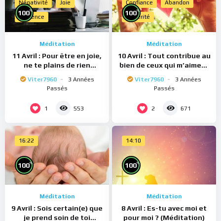
Négativité
Joie
Confiance
Abandon
%
%
100
100
Présence
Sincérité
Méditation
Méditation
11 Avril : Pour être en joie,
10 Avril : Tout contribue au
ne te plains de rien
bien de ceux qui m’aiment
(Méditation)
(Méditation)
Viter7960
3 Années
Viter7960
3 Années
Passés
Passés
1
2
553
671
16:22
14:10
%
%
100
100
Méditation
Méditation
9 Avril : Sois certain(e) que
8 Avril : Es-tu avec moi et
je prend soin de toi
pour moi ? (Méditation)