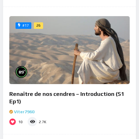
26
#17
%
89
Renaître de nos cendres – Introduction (S1
Ep1)
Viter7960
10
2.7K