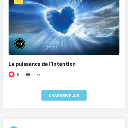
61
%
98
La puissance de l’intention
5
1.4K
CHARGER PLUS