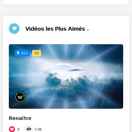
Vidéos les Plus Aimés
53
#14
%
92
Renaître
9
5.9K