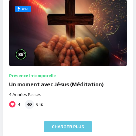
#12
%
86
Présence Intemporelle
Un moment avec Jésus (Méditation)
4 Années Passés
4
5.1K
CHARGER PLUS