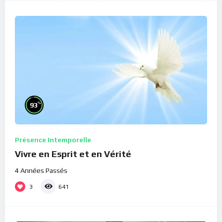
%
93
Présence Intemporelle
Vivre en Esprit et en Vérité
4 Années Passés
3
641