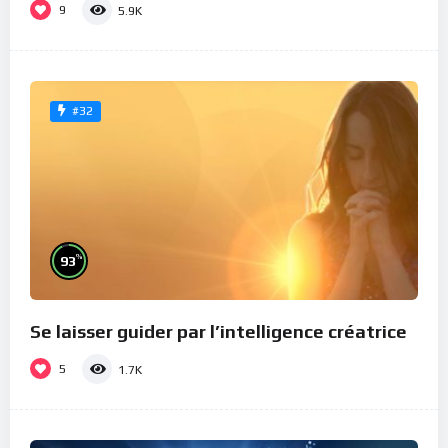
9
5.9K
#32
%
93
Se laisser guider par l’intelligence créatrice
5
1.7K