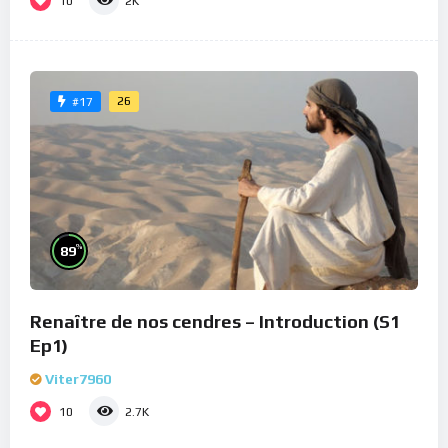
10
2K
26
#17
%
89
Renaître de nos cendres – Introduction (S1
Ep1)
Viter7960
10
2.7K