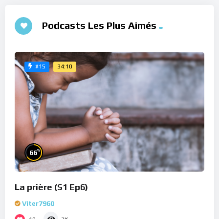
Podcasts Les Plus Aimés
34:10
#15
%
66
La prière (S1 Ep6)
Viter7960