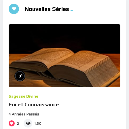
Nouvelles Séries
%
0
Sagesse Divine
Foi et Connaissance
4 Années Passés
2
1.5K