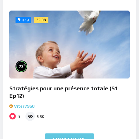
32:08
#19
%
73
Stratégies pour une présence totale (S1
Ep12)
Viter7960
9
3.5K
CHARGER PLUS