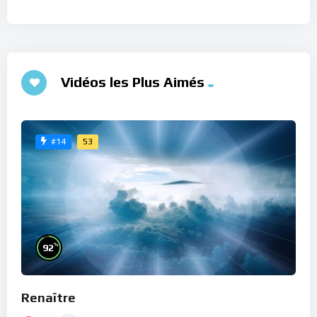
Vidéos les Plus Aimés
53
#14
%
92
Renaître