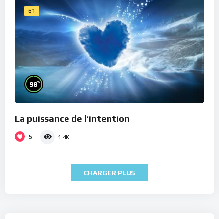
61
%
98
La puissance de l’intention
5
1.4K
CHARGER PLUS