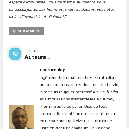
espèce d’impuretés. Vous de même, au dehors, vous
paraissez justes aux hommes, mais, au dedans, vous êtes
pleins d’hypocrisie et d’iniquité.
”
Qu’est-ce que la cohérence énergétique ? C’est comme se
SHOW MORE
demander à chaque pensée, parole, action ou sensation : Qui
suis-je ? Ce qui vient de se passer reflète-t-il ce que je suis au
plus profond de moi ? Cette pensée que je viens d’avoir
1 Item
Auteurs
honore-t-elle mon âme ? Comment me sentirais-je après
avoir posé cet acte ? Serais-je heureux, joyeux et détendu ou
Eric Vitouley
au contraire serais-je divisé de l’intérieur ?
Ingénieur de formation, chrétien catholique
Être cohérent énergétiquement, ce n’est pas penser, parler
pratiquant, musicien et directeur de chorale,
ou agir en bien ou en mal… Cela n’a rien à voir avec le bien ou le
je me suis toujours intéressé à la vie, à la foi
mal. C’est dégager exactement ce qu’on est réellement !
et aux questions existentielles. Pour moi,
C’est vivre conformément à notre énergie interne. Si donc je
l'homme est créé par un Dieu de tout
suis peureux et que dans mes pensées, paroles et décisions
amour, infiniment bon qui a su tout mettre
l’on sent de la peur, je suis cohérent avec moi-même. Si je
en oeuvre pour qu'il vive dans un monde
suis avide de pouvoir ou d’argent et que mes actes le
juste en créature épanouie. Il n'y a donc