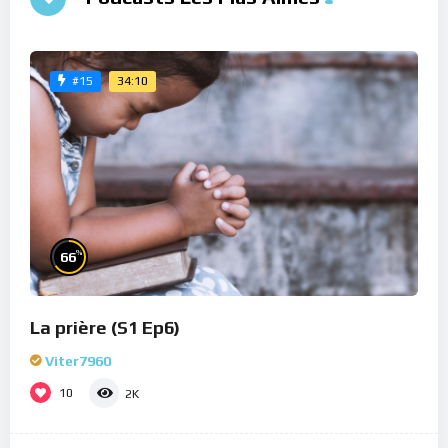
34:10
#15
%
66
La prière (S1 Ep6)
Viter7960
10
2K