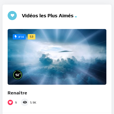
Vidéos les Plus Aimés
53
#14
%
92
Renaître
9
5.9K