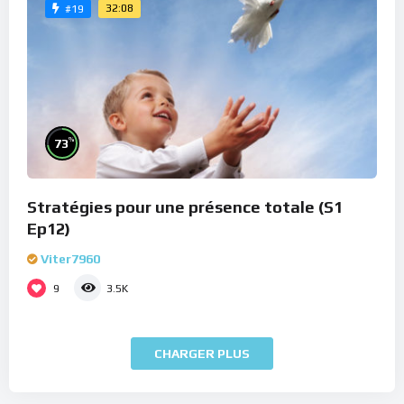
32:08
#19
%
73
Stratégies pour une présence totale (S1
Ep12)
Viter7960
9
3.5K
CHARGER PLUS