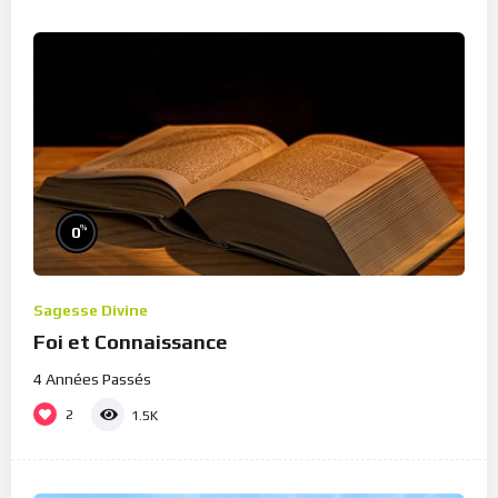
%
0
Sagesse Divine
Foi et Connaissance
4 Années Passés
2
1.5K