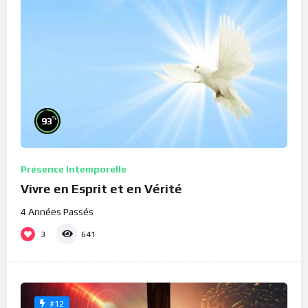
%
93
Présence Intemporelle
Vivre en Esprit et en Vérité
4 Années Passés
3
641
#12