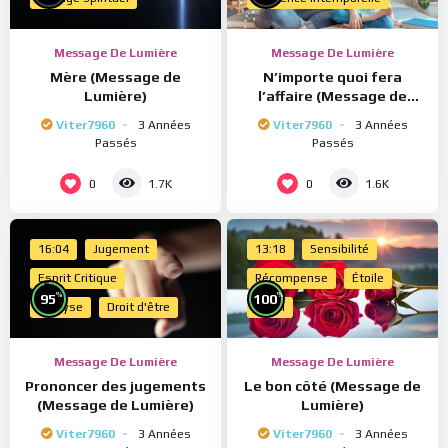
Message De Lumière
Message De Lumière
Mère (Message de
N’importe quoi fera
Lumière)
l’affaire (Message de
Lumière)
Viter7960
3 Années
Viter7960
3 Années
Passés
Passés
0
0
1.7K
1.6K
16:04
Jugement
13:18
Sensibilité
Esprit Critique
Récompense
Étoile
%
%
95
100
Analyse
Droit d'être
Merci
Message De Lumière
Message De Lumière
Prononcer des jugements
Le bon côté (Message de
(Message de Lumière)
Lumière)
Viter7960
3 Années
Viter7960
3 Années