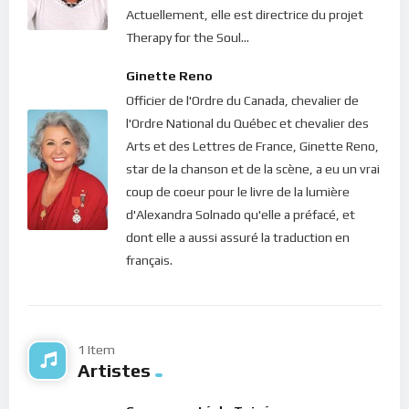
énergétiques des autres, tellement on est plongé dans
Actuellement, elle est directrice du projet
l’automatisme. Or, est-ce ce que Dieu veut de nous ? “
Avant
Therapy for the Soul...
tout, gardez-vous du levain des pharisiens, qui est
Ginette Reno
l’hypocrisie.
“, nous dit-il dans Luc 12:1. Cette exhortation
Officier de l'Ordre du Canada, chevalier de
profonde n’est pas pour sa gloire… mais pour notre joie. Car
l'Ordre National du Québec et chevalier des
lorsque nous sommes décentrés, quels en sont les
Arts et des Lettres de France, Ginette Reno,
conséquences ? Nous devons lutter, nous battre pour être
star de la chanson et de la scène, a eu un vrai
dans la peau d’autres personnes. Tout dans la vie est difficile
coup de coeur pour le livre de la lumière
pour nous. Rien ne coule. Rien de ce qui advient ne nous
d'Alexandra Solnado qu'elle a préfacé, et
ressemble vraiment et nous ne comprenons guère les
dont elle a aussi assuré la traduction en
situations qui croisent nos chemins puisque nous sommes
français.
très éloigné de notre coeur. C’est l’affliction, c’est la misère
humaine au quotidien.
Mais le Seigneur veut que nous soyions heureux. En nous
demandant d’apprendre à nous centrer, il nous appelle à une
1 Item
Artistes
vie simple et épanouie. Pourtant il ne nous force guère
puisqu’en toute situation, notre libre arbitre prévaut. Dieu