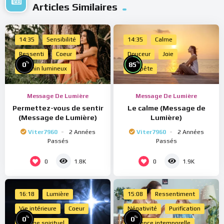
Articles Similaires
14:35
Sensibilité
14:35
Calme
Ressenti
Coeur
Douceur
Joie
%
%
0
85
Chemin lumineux
Tempête
Message De Lumière
Message De Lumière
Permettez-vous de sentir
Le calme (Message de
(Message de Lumière)
Lumière)
Viter7960
2 Années
Viter7960
2 Années
Passés
Passés
0
0
1.8K
1.9K
16:18
Lumière
15:08
Ressentiment
Vie intérieure
Coeur
Négativité
Purification
%
%
0
0
Voyage spirituel
Présence intemporelle