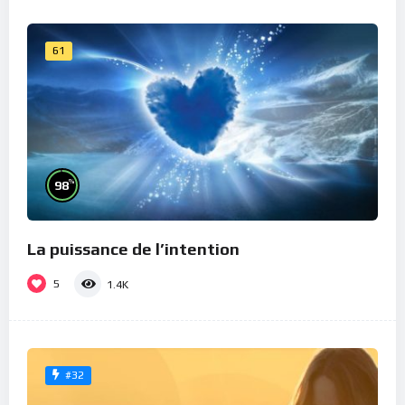
61
%
98
La puissance de l’intention
5
1.4K
#32