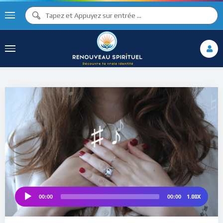
♫ ♩
♫
♩
♯ ♬
♮
♯ ♪
1.00X
00:00
00:00
Audio