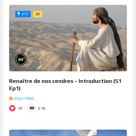
26
#17
%
89
Renaître de nos cendres – Introduction (S1
Ep1)
Viter7960
10
2.7K