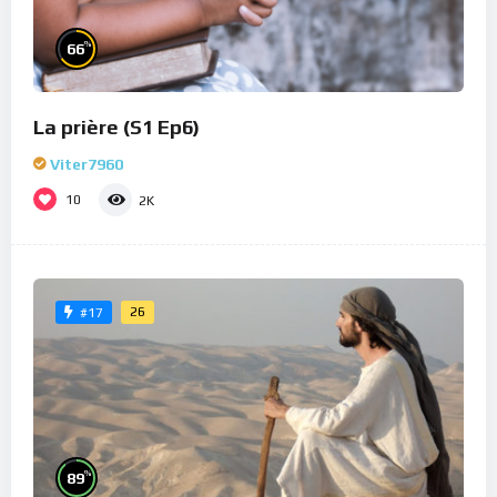
%
66
La prière (S1 Ep6)
Viter7960
10
2K
26
#17
%
89