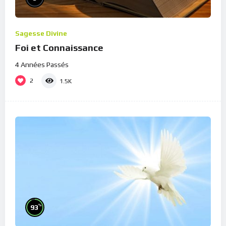
Sagesse Divine
Foi et Connaissance
4 Années Passés
2
1.5K
%
93