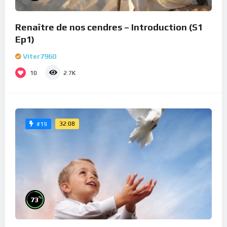
Renaître de nos cendres – Introduction (S1
Ep1)
Viter7960
10
2.7K
32:08
#19
%
73