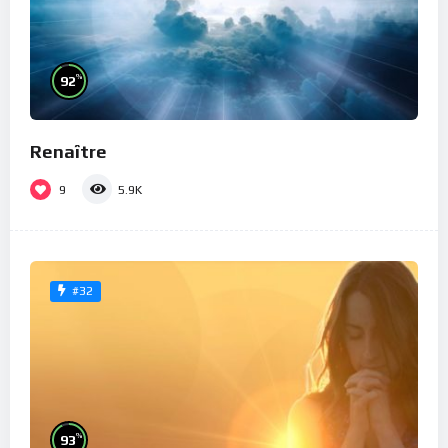
%
92
Renaître
9
5.9K
#32
%
93