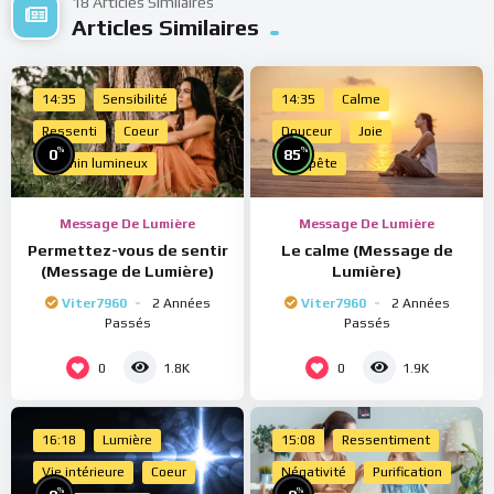
18 Articles Similaires
Articles Similaires
14:35
Sensibilité
14:35
Calme
Ressenti
Coeur
Douceur
Joie
%
%
0
85
Chemin lumineux
Tempête
Message De Lumière
Message De Lumière
Permettez-vous de sentir
Le calme (Message de
(Message de Lumière)
Lumière)
Viter7960
2 Années
Viter7960
2 Années
Passés
Passés
0
0
1.8K
1.9K
16:18
Lumière
15:08
Ressentiment
Vie intérieure
Coeur
Négativité
Purification
%
%