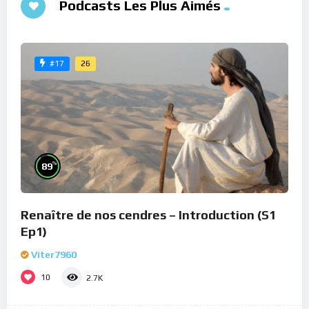
Podcasts Les Plus Aimés
26
#17
%
89
Renaître de nos cendres – Introduction (S1
Ep1)
Viter7960
10
2.7K