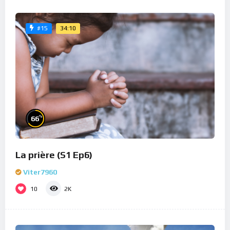
34:10
#15
%
66
La prière (S1 Ep6)
Viter7960
10
2K