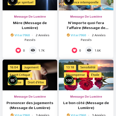
0
0
Voyage spirituel
Présence intemporelle
Message De Lumière
Message De Lumière
Mère (Message de
N’importe quoi fera
Lumière)
l’affaire (Message de
Lumière)
Viter7960
2 Années
Viter7960
2 Années
Passés
Passés
0
0
1.7K
1.6K
16:04
Jugement
13:18
Sensibilité
Esprit Critique
Récompense
Étoile
%
%
95
100
Analyse
Droit d'être
Merci
Message De Lumière
Message De Lumière
Prononcer des jugements
Le bon côté (Message de
(Message de Lumière)
Lumière)
Viter7960
3 Années
Viter7960
3 Années