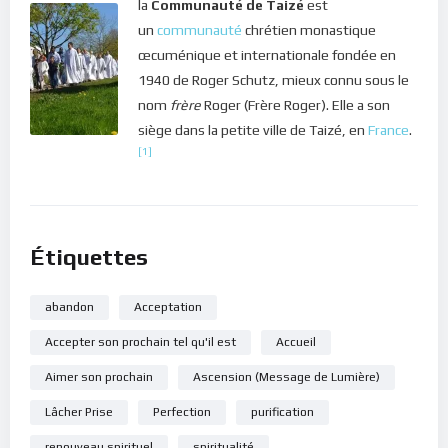
la
Communauté de Taizé
est
s’affranchir des situations moins agréables pour mener une
un
communauté
chrétien monastique
vie heureuse dans le royaume des cieux, dès ici-bas !
œcuménique et internationale fondée en
Dans le silence de ton coeur, écoute ce message de lumière.
1940 de Roger Schutz, mieux connu sous le
nom
frère
Roger (Frère Roger). Elle a son
Bonne méditation.
siège dans la petite ville de Taizé, en
France
.
[1]
Étiquettes
abandon
Acceptation
Accepter son prochain tel qu'il est
Accueil
Aimer son prochain
Ascension (Message de Lumière)
Lâcher Prise
Perfection
purification
renouveau spirituel
spiritualité