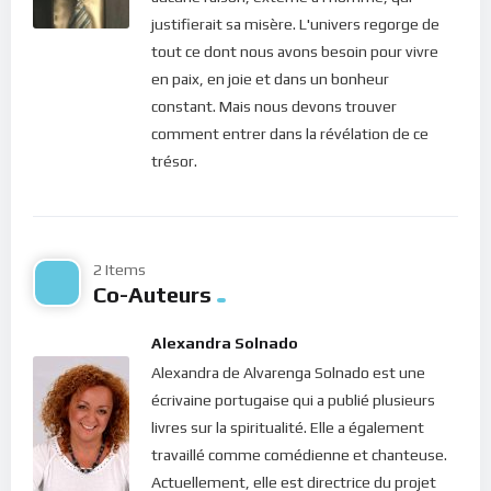
lumière afin de nous affranchir… Ainsi, si les chiens me font
justifierait sa misère. L'univers regorge de
peur, j’aurai toujours tendance à vivre des situations où je me
tout ce dont nous avons besoin pour vivre
retrouve en face de chiens… Si je n’aime pas être humilié ou
en paix, en joie et dans un bonheur
agressé, il est fort probable que je me retrouve souvent dans
constant. Mais nous devons trouver
des situations qui me confrontent à ces peurs. Mais alors,
comment entrer dans la révélation de ce
pourquoi vit-on de tels cycles dans notre vie sur terre,
trésor.
pourrait-on se demander…
C’est pour notre ascension spirituelle. Pour nous affranchir de
nos peurs. Pour hisser notre esprit au rang d’être de lumière,
2 Items
tel qu’il était avant de venir en ce monde. Pour entrer dans le
Co-Auteurs
royaume des cieux, c’est à dire, dans cette dimension de
félicité et de vie heureuse que le Christ nous a déjà donnée en
Alexandra Solnado
héritage (Jean 10.10). Lorsqu’on dit que nous sommes en
Alexandra de Alvarenga Solnado est une
pélerinage sur cette terre pour faire des expériences, il s’agit
écrivaine portugaise qui a publié plusieurs
de ce genre d’expériences destinées à nous affranchir des
livres sur la spiritualité. Elle a également
poches d’imperfection qui subsistent encore dans notre
travaillé comme comédienne et chanteuse.
esprit. C’est ce qu’il faut comprendre par “naître d’eau et
Actuellement, elle est directrice du projet