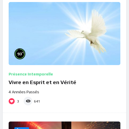
%
93
Présence Intemporelle
Vivre en Esprit et en Vérité
4 Années Passés
3
641