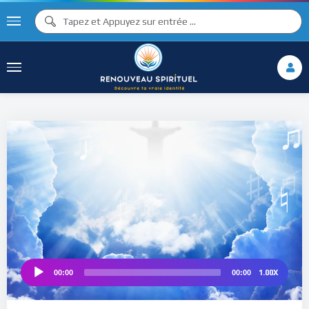
♪
♩
♫ ♩
♫
♯ ♬
♮
1.00X
00:00
00:00
Audio