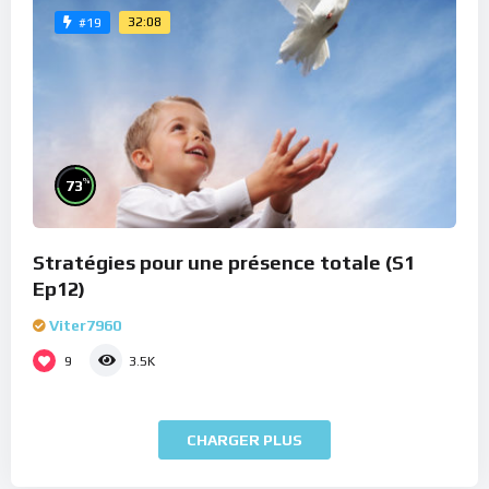
32:08
#19
%
73
Stratégies pour une présence totale (S1
Ep12)
Viter7960
9
3.5K
CHARGER PLUS