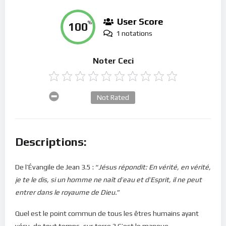
User Score
100
%
1 notations
Noter Ceci
Not Rated
Descriptions:
De l’Évangile de Jean 3.5 : “
Jésus répondit: En vérité, en vérité,
je te le dis, si un homme ne naît d’eau et d’Esprit, il ne peut
entrer dans le royaume de Dieu.
”
Quel est le point commun de tous les êtres humains ayant
vécu, de tout temps, sur terre ? C’est le manque