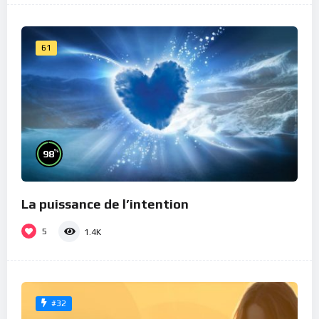
61
%
98
La puissance de l’intention
5
1.4K
#32