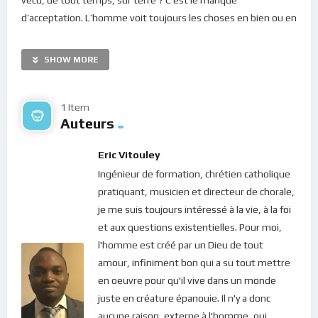
d’acceptation. L’homme voit toujours les choses en bien ou en
mal, bon ou mauvais, blanc ou noir, possible ou impossible,
admissible ou inadmissible… Pour nous, le mal ne saurait
SHOW MORE
exister, pas plus que les “mauvaises” situations ! Pourquoi
devrions-nous souffrir ? Pourquoi devrions-nous vivre telle ou
telle situation ? Pourquoi ne devrions-nous pas être comme
1 Item
Auteurs
telle ou telle autre personne… ? Ce genre de
questionnement, omniprésent dans nos esprits dénote de
Eric Vitouley
cette soif permanente de comprendre le but de la vie ici…
Ingénieur de formation, chrétien catholique
Néanmoins, les situations jugées difficiles, afflictions ou
pratiquant, musicien et directeur de chorale,
problèmes subsistent. Elles vont et viennent, et ne semble
je me suis toujours intéressé à la vie, à la foi
tenir aucun compte de nos déceptions, irritations,
et aux questions existentielles. Pour moi,
lamentations et culpabilités… Au contraire, plus on se plaint
l'homme est créé par un Dieu de tout
d’un problème, plus il est susceptible de se reproduire dans
amour, infiniment bon qui a su tout mettre
notre vie. En fait, tant qu’on n’a pas encore compris et qu’on
en oeuvre pour qu'il vive dans un monde
n’est pas arrivé à dénicher et accepter la vraie source, le
juste en créature épanouie. Il n'y a donc
problème revient, un peu comme pour nous amener à la
aucune raison, externe à l'homme, qui