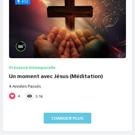
#12
%
86
Présence Intemporelle
Un moment avec Jésus (Méditation)
4 Années Passés
4
5.1K
CHARGER PLUS