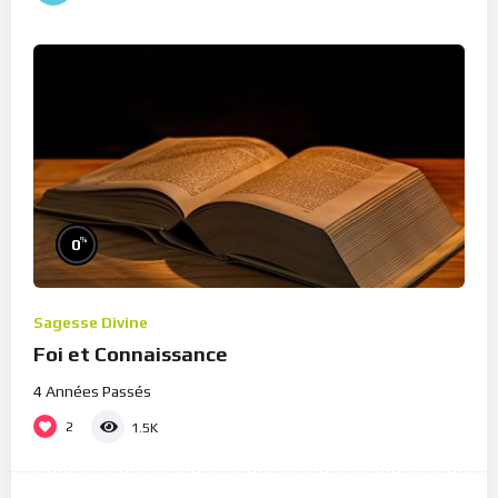
%
0
Sagesse Divine
Foi et Connaissance
4 Années Passés
2
1.5K