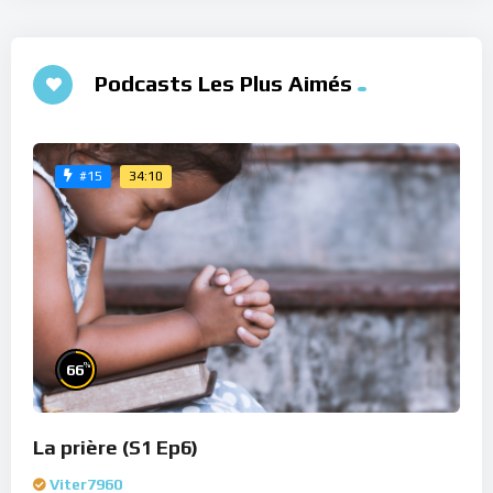
Podcasts Les Plus Aimés
34:10
#15
%
66
La prière (S1 Ep6)
Viter7960