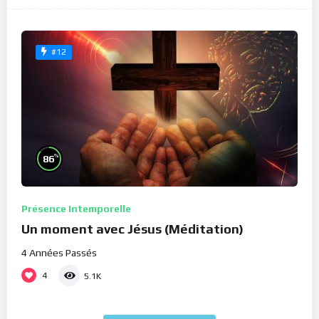
#12
%
86
Présence Intemporelle
Un moment avec Jésus (Méditation)
4 Années Passés
4
5.1K