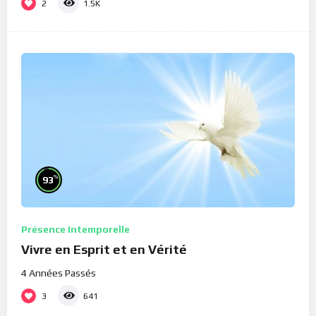
2
1.5K
%
93
Présence Intemporelle
Vivre en Esprit et en Vérité
4 Années Passés
3
641