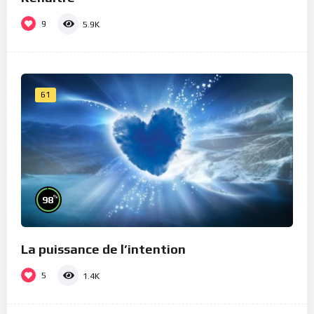
9
5.9K
61
%
98
La puissance de l’intention
5
1.4K