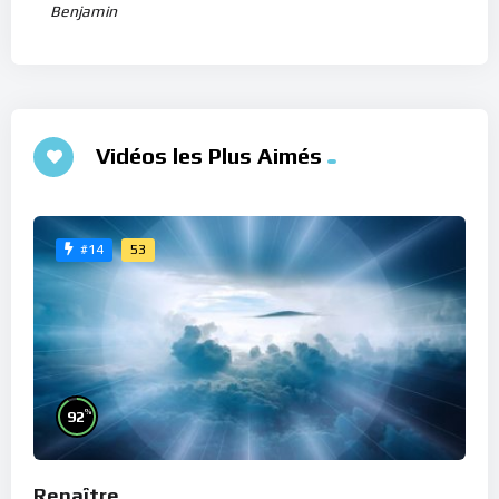
Benjamin
Vidéos les Plus Aimés
53
#14
%
92
Renaître