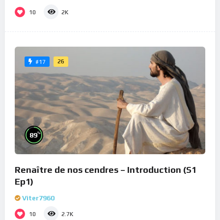
10
2K
26
#17
%
89
Renaître de nos cendres – Introduction (S1
Ep1)
Viter7960
10
2.7K