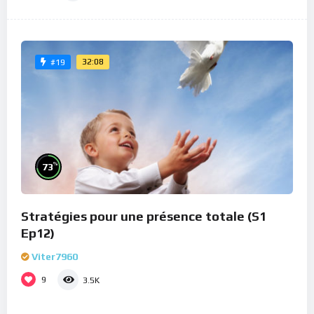
32:08
#19
%
73
Stratégies pour une présence totale (S1
Ep12)
Viter7960
9
3.5K