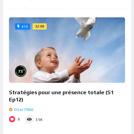
32:08
#19
%
73
Stratégies pour une présence totale (S1
Ep12)
Viter7960
9
3.5K