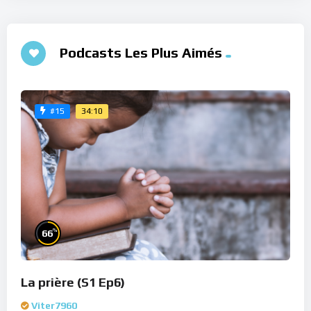
Podcasts Les Plus Aimés
34:10
#15
%
66
La prière (S1 Ep6)
Viter7960