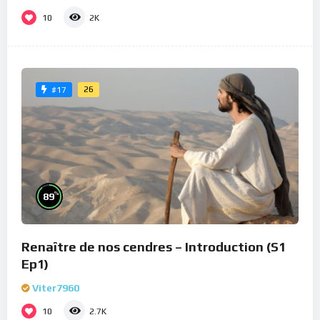
10
2K
26
#17
%
89
Renaître de nos cendres – Introduction (S1
Ep1)
Viter7960
10
2.7K