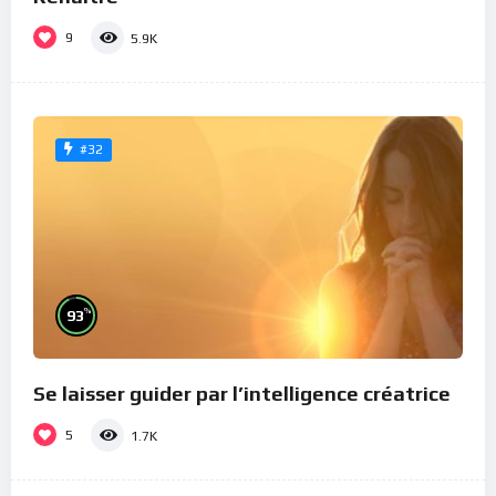
9
5.9K
#32
%
93
Se laisser guider par l’intelligence créatrice
5
1.7K