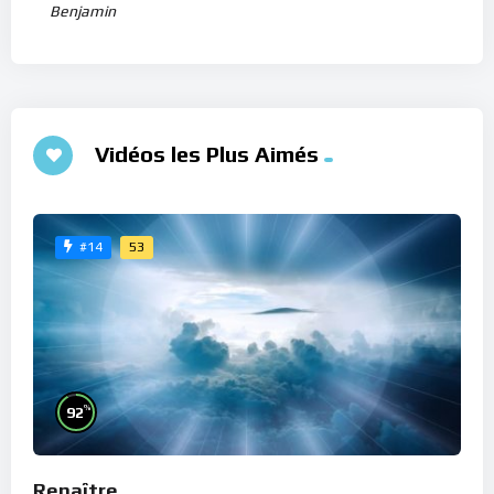
Benjamin
Vidéos les Plus Aimés
53
#14
%
92
Renaître