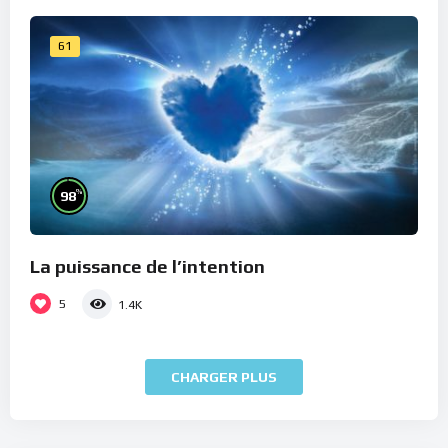
61
%
98
La puissance de l’intention
5
1.4K
CHARGER PLUS