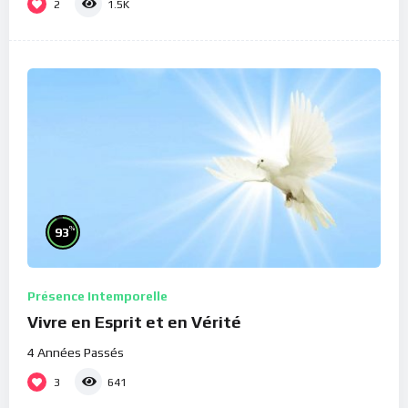
2
1.5K
%
93
Présence Intemporelle
Vivre en Esprit et en Vérité
4 Années Passés
3
641