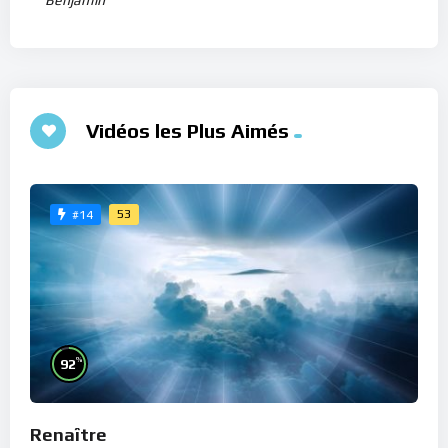
Benjamin
Vidéos les Plus Aimés
53
#14
%
92
Renaître