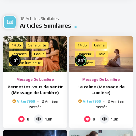
18 Articles Similaires
Articles Similaires
14:35
Sensibilité
14:35
Calme
Ressenti
Coeur
Douceur
Joie
%
%
0
85
Chemin lumineux
Tempête
Message De Lumière
Message De Lumière
Permettez-vous de sentir
Le calme (Message de
(Message de Lumière)
Lumière)
Viter7960
2 Années
Viter7960
2 Années
Passés
Passés
0
0
1.8K
1.8K