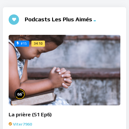
Podcasts Les Plus Aimés
34:10
#15
%
66
La prière (S1 Ep6)
Viter7960