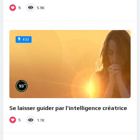
9
5.9K
#32
%
93
Se laisser guider par l’intelligence créatrice
5
1.7K