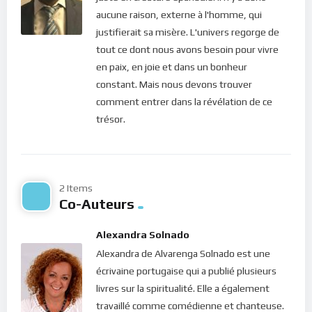
la mauvaise posture de l’individu que d’une punition. Lorsque
aucune raison, externe à l'homme, qui
j’ai mal fait quelque chose, le Christ qui voit que j’ai dévié, me
justifierait sa misère. L'univers regorge de
le fait remarquer. “Personne ne t’a-t-il condamnée? […] Je ne
tout ce dont nous avons besoin pour vivre
te condamne pas non plus: va, et ne pèche plus”, dit-Il (Jean
en paix, en joie et dans un bonheur
8.10-11). Voilà également le sens de cet autre extrait de la
constant. Mais nous devons trouver
Parole : “
Ne jugez pas selon l’apparence, mais jugez selon la
comment entrer dans la révélation de ce
justice.
” (Jean 7.24).
trésor.
Dans la progression de cette logique, nous nous apercevons
que la Justice divine échappe complètement à la
compréhension de celui qui ne s’élève pas au-dessus des
2 Items
pensées humaines. Car le même Seigneur qui déclare qu’il ne
Co-Auteurs
juge personne, nous avertit de ne pas juger sous peine d’être
également jugé… Mais alors qui juge ? et que veut dire “juger”
Alexandra Solnado
?
Alexandra de Alvarenga Solnado est une
écrivaine portugaise qui a publié plusieurs
La création de Dieu est parfaite. C’est un système
livres sur la spiritualité. Elle a également
énergétique équilibré, tel un engrenage de champs
travaillé comme comédienne et chanteuse.