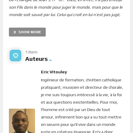
son Fils dans le monde pour juger le monde, mais pour que le
monde soit sauvé par lui. Celui qui croit en lui n’est pas jugé,
mais celui qui ne croit pas est déjà jugé parce qu’il n’a pas cru
au nom du Fils unique de Dieu
.”
SHOW MORE
Dieu est-il un juge ? Le Saint des saints, Celui qui est la
Justice-Même et la Vérité-Même, qui n’a en lui aucune tâche
1 Item
et qui est parfait en toutes ses dimensions, pourrait-il se
Auteurs
mettre à juger les hommes et les esprits ? Dans l’absolu de
nos croyances, oui. Mais cela dépend de ce que nous
Eric Vitouley
entendons par “jugement”. En effet, le Christ dit : “
Vous jugez
Ingénieur de formation, chrétien catholique
selon la chair; moi, je ne juge personne.
” (Jean 8.15). Il atteste
pratiquant, musicien et directeur de chorale,
ainsi qu’il n’a pas été envoyé pour juger les hommes, d’un
je me suis toujours intéressé à la vie, à la foi
jugement absolu qui les condamnerait parce qu’ils ont dévié.
et aux questions existentielles. Pour moi,
Cependant, il continue : “
Et si je juge, mon jugement est vrai,
l'homme est créé par un Dieu de tout
car je ne suis pas seul; mais le Père qui m’a envoyé est avec
amour, infiniment bon qui a su tout mettre
moi.
” (Jean 8.16). On peut voir ici que le mot “jugement”
en oeuvre pour qu'il vive dans un monde
employé par Jésus renvoie beaucoup plus à une remarque de
juste en créature épanouie. Il n'y a donc