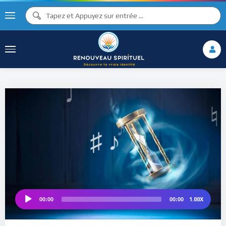
♪
♫ ♩
♩
♫
♯ ♬
♮
1.00X
00:00
00:00
Audio