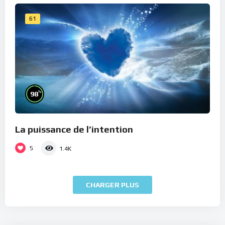
61
%
98
La puissance de l’intention
5
1.4K
CHARGER PLUS