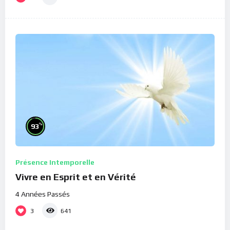
%
93
Présence Intemporelle
Vivre en Esprit et en Vérité
4 Années Passés
3
641