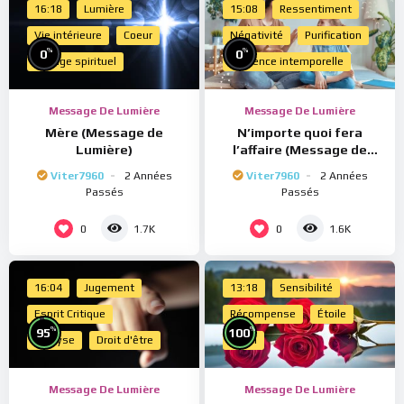
16:18
Lumière
15:08
Ressentiment
Vie intérieure
Coeur
Négativité
Purification
%
%
0
0
Voyage spirituel
Présence intemporelle
Message De Lumière
Message De Lumière
Mère (Message de
N’importe quoi fera
Lumière)
l’affaire (Message de
Lumière)
Viter7960
2 Années
Viter7960
2 Années
Passés
Passés
0
0
1.7K
1.6K
16:04
Jugement
13:18
Sensibilité
Esprit Critique
Récompense
Étoile
%
%
95
100
Analyse
Droit d'être
Merci
Message De Lumière
Message De Lumière