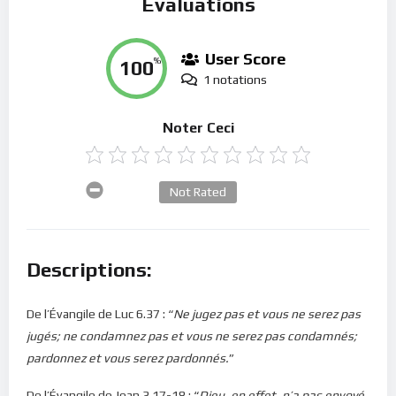
Évaluations
User Score
100
%
1 notations
Noter Ceci
Not Rated
Descriptions:
De l’Évangile de Luc 6.37 : “
Ne jugez pas et vous ne serez pas
jugés; ne condamnez pas et vous ne serez pas condamnés;
pardonnez et vous serez pardonnés.
”
De l’Évangile de Jean 3.17-18 : “
Dieu, en effet, n’a pas envoyé