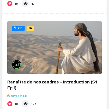
10
2K
26
#17
%
89
Renaître de nos cendres – Introduction (S1
Ep1)
Viter7960
10
2.7K