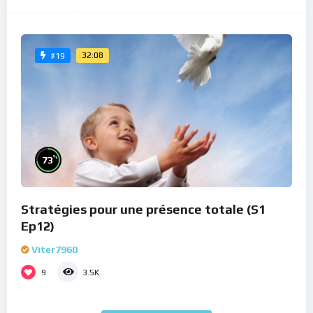
32:08
#19
%
73
Stratégies pour une présence totale (S1
Ep12)
Viter7960
9
3.5K