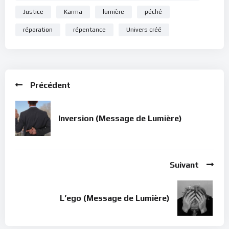
nous sommes en mauvaise posture, de revenir en arrière
Justice
Karma
lumière
péché
pour redresser la situation :
si nous pouvons la corriger,
réparation
répentance
Univers créé
faisons-le sans délai; sinon, remplissons notre coeur et
tout notre être de l’Amour de Dieu afin de nous élever au-
dessus des représailles de ce que nous avions
précédemment causé
. Autrement, c’est la Vie qui le fera pour
Précédent
nous !
Dans le silence de ton coeur, écoute ce message de lumière.
Inversion (Message de Lumière)
Bonne méditation.
Suivant
L’ego (Message de Lumière)