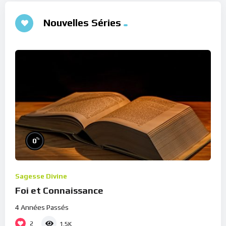
Nouvelles Séries
%
0
Sagesse Divine
Foi et Connaissance
4 Années Passés
2
1.5K