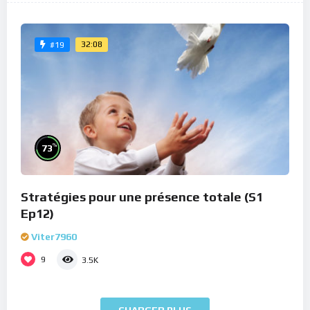
32:08
#19
%
73
Stratégies pour une présence totale (S1
Ep12)
Viter7960
9
3.5K
CHARGER PLUS