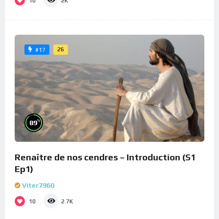
10
2K
26
#17
%
89
Renaître de nos cendres – Introduction (S1
Ep1)
Viter7960
10
2.7K