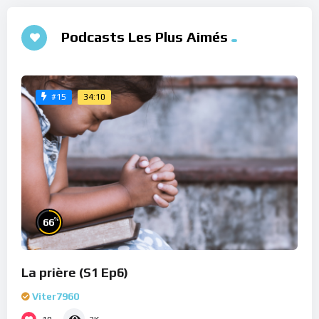
Podcasts Les Plus Aimés
34:10
#15
%
66
La prière (S1 Ep6)
Viter7960