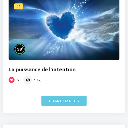
61
%
98
La puissance de l’intention
5
1.4K
CHARGER PLUS