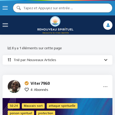
Il y a 1 éléments sur cette page
Trié par: Nouveaux Articles
Viter7960
4
Abonnés
50:24
Mauvais sort
attaque spirituelle
poison spirituel
protection