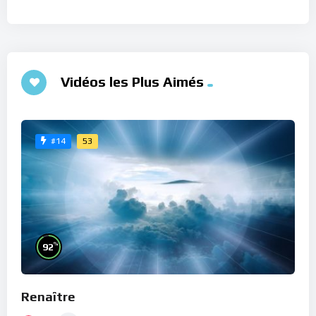
Vidéos les Plus Aimés
53
#14
%
92
Renaître