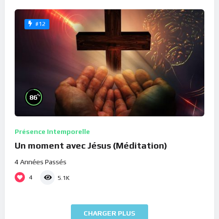
#12
%
86
Présence Intemporelle
Un moment avec Jésus (Méditation)
4 Années Passés
4
5.1K
CHARGER PLUS