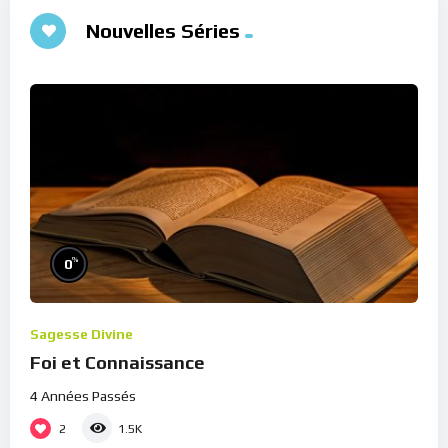
Nouvelles Séries
%
0
Sagesse Divine
Foi et Connaissance
4 Années Passés
2
1.5K