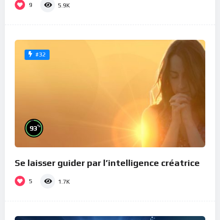
9
5.9K
#32
%
93
Se laisser guider par l’intelligence créatrice
5
1.7K