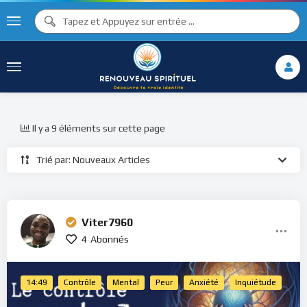
Il y a 9 éléments sur cette page
Trié par: Nouveaux Articles
Viter7960
4
Abonnés
14:49
Contrôle
Mental
Peur
Anxiété
Inquiétude