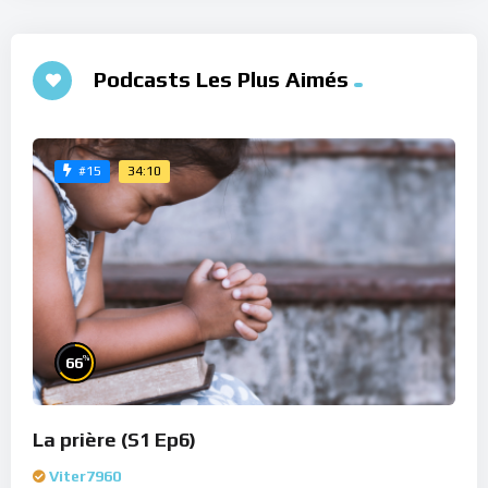
Podcasts Les Plus Aimés
34:10
#15
%
66
La prière (S1 Ep6)
Viter7960