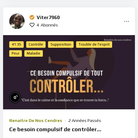
Viter7960
4
Abonnés
41:35
Contrôle
Supposition
Trouble de l'esprit
Peur
Maladie
%
0
Renaître De Nos Cendres
2 Années Passés
Ce besoin compulsif de contrôler…