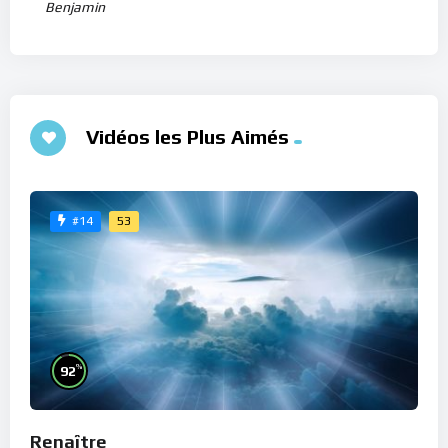
Benjamin
Vidéos les Plus Aimés
53
#14
%
92
Renaître