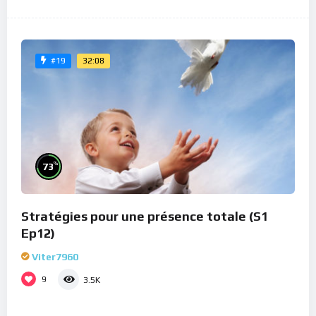
32:08
#19
%
73
Stratégies pour une présence totale (S1
Ep12)
Viter7960
9
3.5K