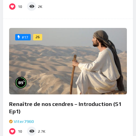
10
2K
26
#17
%
89
Renaître de nos cendres – Introduction (S1
Ep1)
Viter7960
10
2.7K