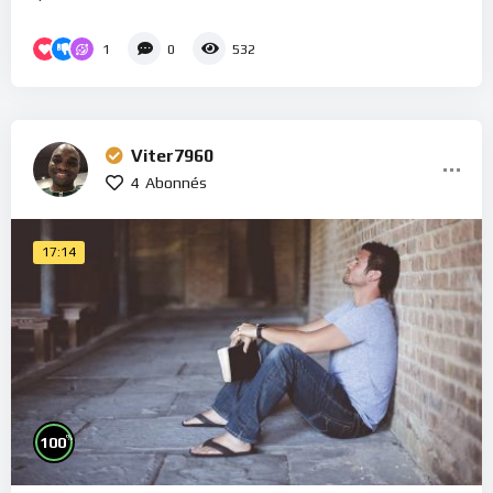
1
0
532
Viter7960
4
Abonnés
17:14
%
100