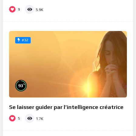
9
5.9K
#32
%
93
Se laisser guider par l’intelligence créatrice
5
1.7K