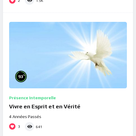
2
1.5K
%
93
Présence Intemporelle
Vivre en Esprit et en Vérité
4 Années Passés
3
641