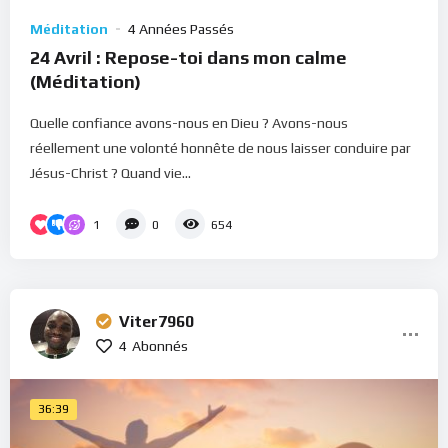
Méditation
4 Années Passés
24 Avril : Repose-toi dans mon calme
(Méditation)
Quelle confiance avons-nous en Dieu ? Avons-nous
réellement une volonté honnête de nous laisser conduire par
Jésus-Christ ? Quand vie...
1
0
654
Viter7960
4
Abonnés
36:39