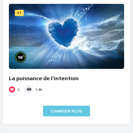
61
%
98
La puissance de l’intention
5
1.4K
CHARGER PLUS