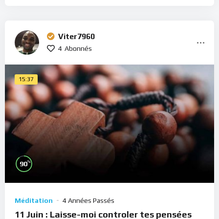
Viter7960
4
Abonnés
15:37
%
90
Méditation
4 Années Passés
11 Juin : Laisse-moi controler tes pensées