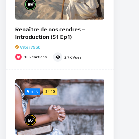
%
89
Renaître de nos cendres –
Introduction (S1 Ep1)
Viter7960
10
Réactions
2.7K
Vues
34:10
#15
%
66