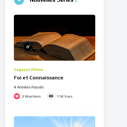
%
0
Sagesse Divine
Foi et Connaissance
4 Années Passés
2
Réactions
1.5K
Vues