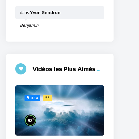
dans
Yvon Gendron
Benjamin
Vidéos les Plus Aimés
53
#14
%
92