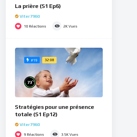
La prière (S1 Ep6)
Viter7960
10
Réactions
2K
Vues
32:08
#19
%
73
Stratégies pour une présence
totale (S1 Ep12)
Viter7960
9
Réactions
3.5K
Vues