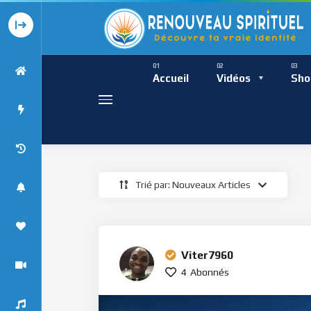
Présence Intempor
Ress
Accueil
Vidéos
Sho
Trié par: Nouveaux Articles
Présence Int
Viter7960
4
Abonnés