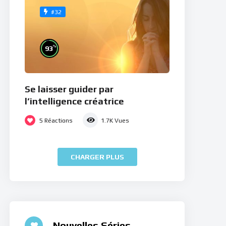
#32
%
93
Se laisser guider par
l’intelligence créatrice
5
Réactions
1.7K
Vues
CHARGER PLUS
Nouvelles Séries