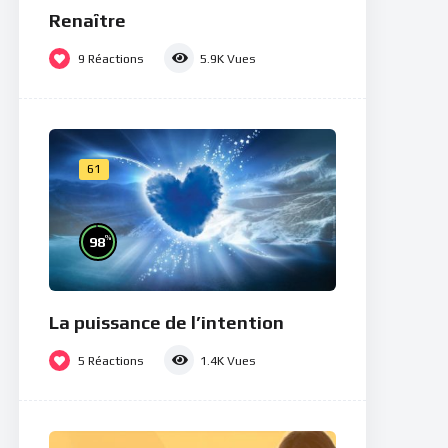
Renaître
9
Réactions
5.9K
Vues
61
%
98
La puissance de l’intention
5
Réactions
1.4K
Vues