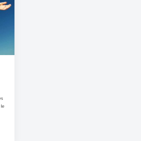
es
 le