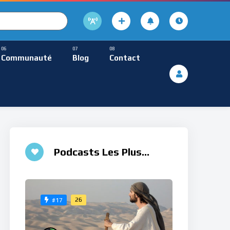
cture
usique Méditative
Communauté
Blog
Contact
De Lecture
ques
Musique Méditative
Podcasts Les Plus
Aimés
26
#17