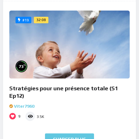
32:08
#19
%
73
Stratégies pour une présence totale (S1
Ep12)
Viter7960
9
3.5K
CHARGER PLUS