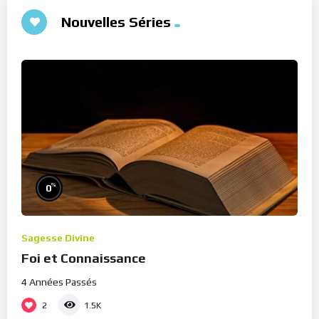
Nouvelles Séries
%
0
Sagesse Divine
Foi et Connaissance
4 Années Passés
2
1.5K