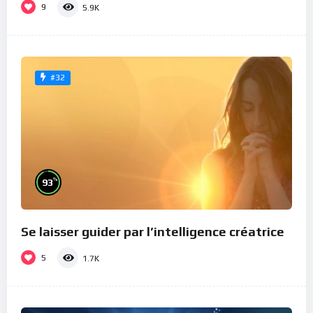
9
5.9K
#32
%
93
Se laisser guider par l’intelligence créatrice
5
1.7K