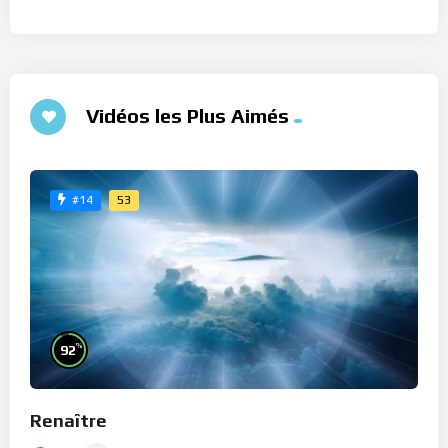
Vidéos les Plus Aimés
53
#14
%
92
Renaître