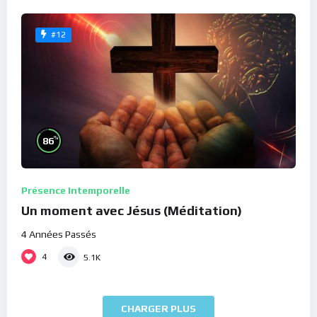
#12
%
86
Présence Intemporelle
Un moment avec Jésus (Méditation)
4 Années Passés
4
5.1K
CHARGER PLUS