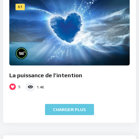
61
%
98
La puissance de l’intention
5
1.4K
CHARGER PLUS