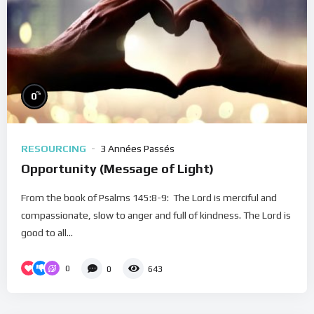
%
0
RESOURCING
3 Années Passés
Opportunity (Message of Light)
From the book of Psalms 145:8-9: The Lord is merciful and
compassionate, slow to anger and full of kindness. The Lord is
good to all...
0
0
643