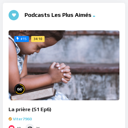
Podcasts Les Plus Aimés
34:10
#15
%
66
La prière (S1 Ep6)
Viter7960