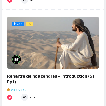
10
2K
26
#17
%
89
Renaître de nos cendres – Introduction (S1
Ep1)
Viter7960
10
2.7K