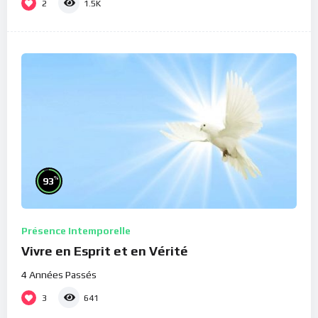
2
1.5K
%
93
Présence Intemporelle
Vivre en Esprit et en Vérité
4 Années Passés
3
641