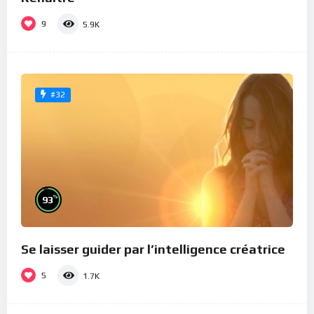
9
5.9K
#32
%
93
Se laisser guider par l’intelligence créatrice
5
1.7K