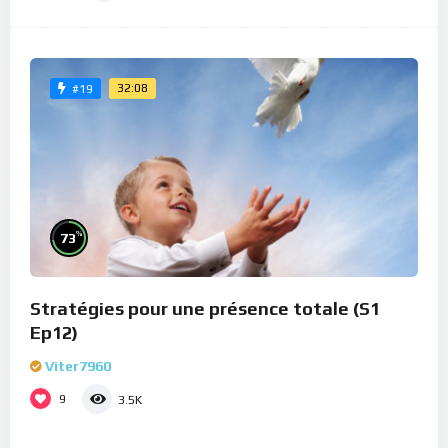
32:08
#19
%
73
Stratégies pour une présence totale (S1
Ep12)
Viter7960
9
3.5K