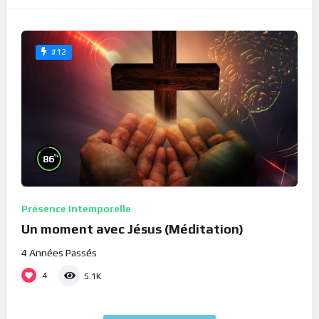
#12
%
86
Présence Intemporelle
Un moment avec Jésus (Méditation)
4 Années Passés
4
5.1K