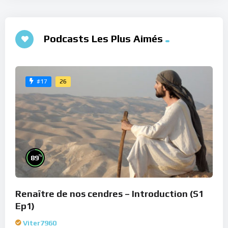
Podcasts Les Plus Aimés
26
#17
%
89
Renaître de nos cendres – Introduction (S1
Ep1)
Viter7960