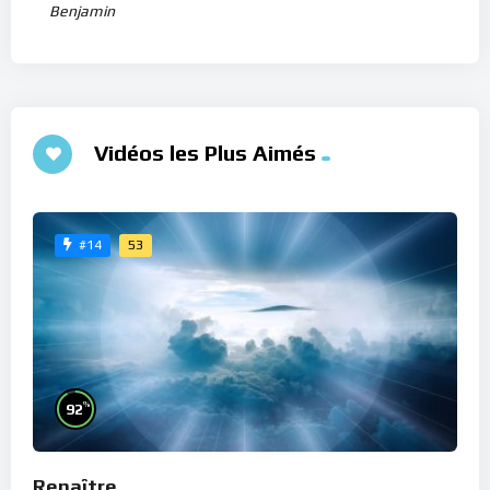
Benjamin
Vidéos les Plus Aimés
53
#14
%
92
Renaître