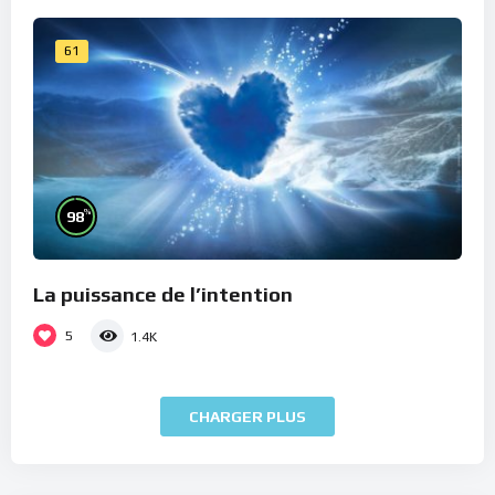
61
%
98
La puissance de l’intention
5
1.4K
CHARGER PLUS