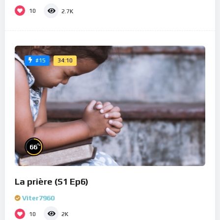
10
2.7K
34:10
#15
%
66
La prière (S1 Ep6)
Viter7960
10
2K