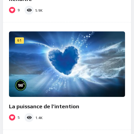
9
5.9K
61
%
98
La puissance de l’intention
5
1.4K