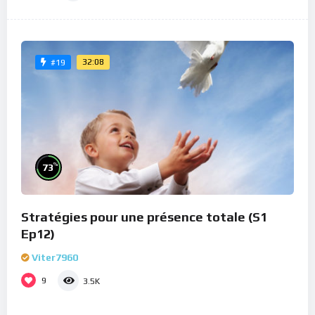
32:08
#19
%
73
Stratégies pour une présence totale (S1
Ep12)
Viter7960
9
3.5K