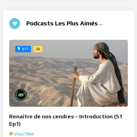
Podcasts Les Plus Aimés
26
#17
%
89
Renaître de nos cendres – Introduction (S1
Ep1)
Viter7960