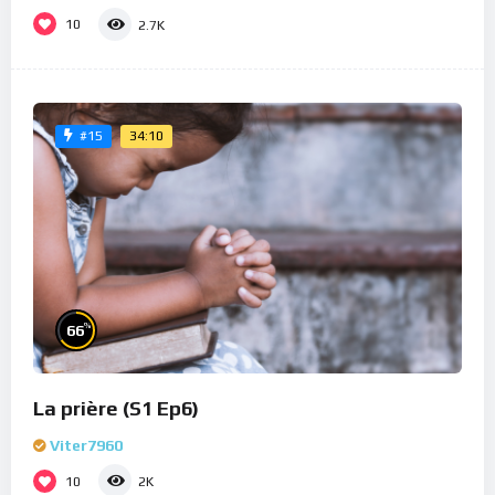
10
2.7K
34:10
#15
%
66
La prière (S1 Ep6)
Viter7960
10
2K