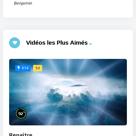
Benjamin
Vidéos les Plus Aimés
53
#14
%
92
Renaître