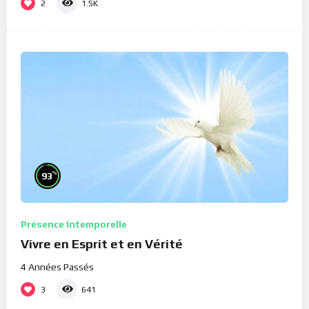
2
1.5K
%
93
Présence Intemporelle
Vivre en Esprit et en Vérité
4 Années Passés
3
641