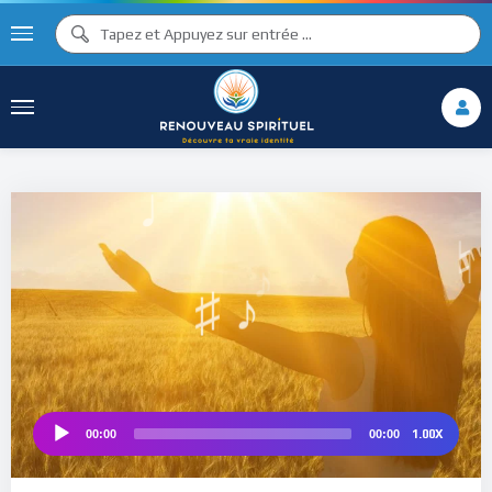
♪
♫ ♩
♩
♫
♯ ♬
♯ ♪
♮
1.00X
00:00
00:00
Audio