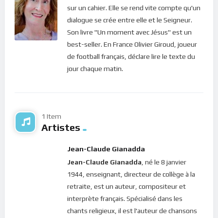
accrocher aux grâces passagères dont Il nous comble, mais à
sur un cahier. Elle se rend vite compte qu'un
en jouir instamment et les partager autour de nous. Vivre
dialogue se crée entre elle et le Seigneur.
dans l’instant présent, c’est en effet, baigner dans ces grâces
Son livre "Un moment avec Jésus" est un
que Dieu nous donne gratuitement. Tant que notre coeur est
best-seller. En France Olivier Giroud, joueur
orienté vers le Seigneur, nous n’en manquerons jamais. Alors
de football français, déclare lire le texte du
pourquoi s’y accrocher ?
jour chaque matin.
Bonne méditation.
Pour vous inscrire directement aux publications, veuillez
1 Item
cliquer ici : [newsletter_button id=2 label=”S’abonner”
Artistes
design=”twitter”]
Jean-Claude Gianadda
Si vous voulez vous inscrire sur le site (afin d’être en mesure
Jean-Claude Gianadda
, né le 8 janvier
de poster des commentaires) et pour les publications,
1944, enseignant, directeur de collège à la
veuillez cliquer ici :
Inscription
retraite, est un auteur, compositeur et
interprète français. Spécialisé dans les
chants religieux, il est l'auteur de chansons