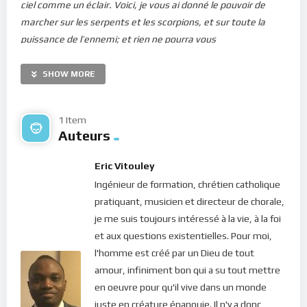
ciel comme un éclair.
Voici, je vous ai donné le pouvoir de
marcher sur les serpents et les scorpions, et sur toute la
puissance de l’ennemi; et rien ne pourra vous
nuire.
Cependant, ne vous réjouissez pas de ce que les
esprits vous sont soumis; mais réjouissez-vous de ce que vos
SHOW MORE
noms sont écrits dans les cieux.
” (Luc 10, 17-20).
Qu’est-ce qui donnait une si grande joie aux disciples ? C’est la
1 Item
Auteurs
puissance que Jésus leur a donnée pour vaincre Satan et les
mauvais Esprits. Ce pouvoir est un Bien spirituel qui provient
Eric Vitouley
de l’Amour de Dieu et ceci explique la joie des disciples. Car en
Ingénieur de formation, chrétien catholique
tant qu’humain, avoir le don de parler aux démons et de
pratiquant, musicien et directeur de chorale,
pouvoir les déloger, voilà qui relève de l’exception. Mais voici
je me suis toujours intéressé à la vie, à la foi
que le Christ les met en garde : “ne vous réjouissez pas parce
et aux questions existentielles. Pour moi,
que les esprits vous sont soumis”, leur dit-il. Mais pourquoi ?
l'homme est créé par un Dieu de tout
Ne serait-ce pas légitime de se réjouir de ce qu’on est
amour, infiniment bon qui a su tout mettre
parvenu à accomplir ?
en oeuvre pour qu'il vive dans un monde
Il convient de rappeler que notre Père céleste ne nous laisse
juste en créature épanouie. Il n'y a donc