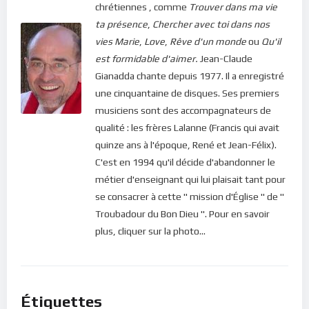
chrétiennes , comme
Trouver dans ma vie
ta présence
,
Chercher avec toi dans nos
vies
Marie
,
Love
,
Rêve d'un monde
ou
Qu'il
est formidable d'aimer.
Jean-Claude
Gianadda chante depuis 1977. Il a enregistré
une cinquantaine de disques. Ses premiers
musiciens sont des accompagnateurs de
qualité : les frères Lalanne (Francis qui avait
quinze ans à l'époque, René et Jean-Félix).
C'est en 1994 qu'il décide d'abandonner le
métier d'enseignant qui lui plaisait tant pour
se consacrer à cette " mission d'Église " de "
Troubadour du Bon Dieu ". Pour en savoir
plus, cliquer sur la photo...
Étiquettes