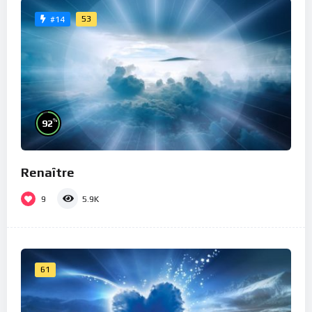
53
#14
%
92
Renaître
9
5.9K
61