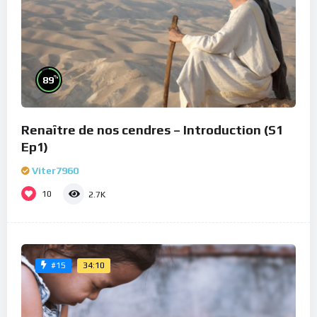
%
89
Renaître de nos cendres – Introduction (S1
Ep1)
Viter7960
10
2.7K
34:10
#15