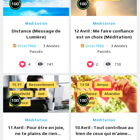
%
%
100
100
Méditation
Méditation
Distance (Message de
12 Avril : Me faire confiance
Lumière)
est un choix (Méditation)
Viter7960
3 Années
Viter7960
3 Années
Passés
Passés
4
2
741
710
15:31
Ressentiment
13:58
Amour
Négativité
Joie
Confiance
Abandon
%
%
100
100
Présence
Sincérité
Méditation
Méditation
11 Avril : Pour être en joie,
10 Avril : Tout contribue au
ne te plains de rien
bien de ceux qui m’aiment
(Méditation)
(Méditation)