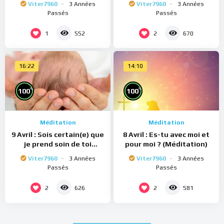
Viter7960
3 Années
Viter7960
3 Années
Passés
Passés
1
2
552
670
16:22
14:10
%
%
100
100
Méditation
Méditation
9 Avril : Sois certain(e) que
8 Avril : Es-tu avec moi et
je prend soin de toi
pour moi ? (Méditation)
(Méditation)
Viter7960
3 Années
Viter7960
3 Années
Passés
Passés
2
2
626
581