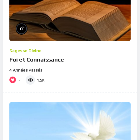
%
0
Sagesse Divine
Foi et Connaissance
4 Années Passés
2
1.5K