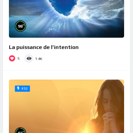
%
98
La puissance de l’intention
5
1.4K
#32
%
93