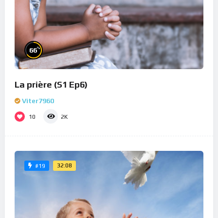
%
66
La prière (S1 Ep6)
Viter7960
10
2K
32:08
#19