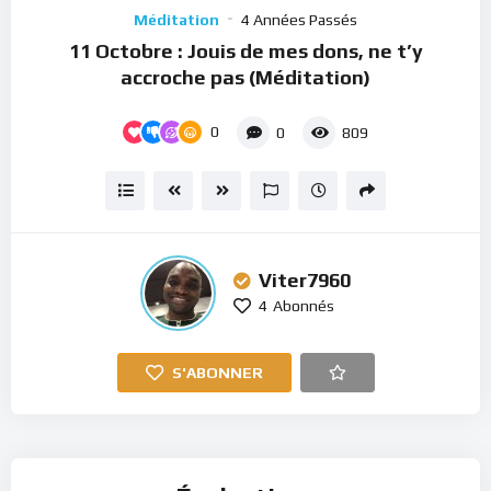
Player
Méditation
4 Années Passés
11 Octobre : Jouis de mes dons, ne t’y
accroche pas (Méditation)
0
0
809
Viter7960
4
Abonnés
S'ABONNER