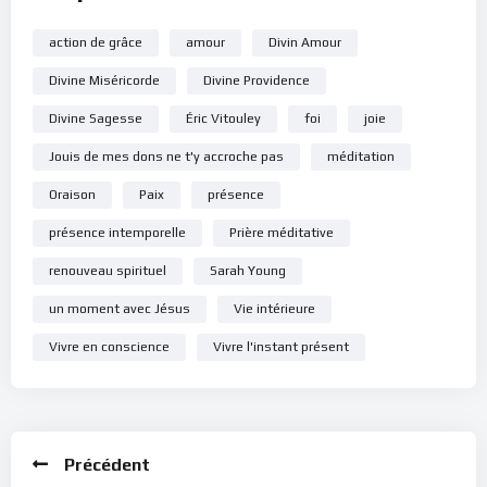
action de grâce
amour
Divin Amour
Divine Miséricorde
Divine Providence
Divine Sagesse
Éric Vitouley
foi
joie
Jouis de mes dons ne t'y accroche pas
méditation
Oraison
Paix
présence
présence intemporelle
Prière méditative
renouveau spirituel
Sarah Young
un moment avec Jésus
Vie intérieure
Vivre en conscience
Vivre l'instant présent
Précédent