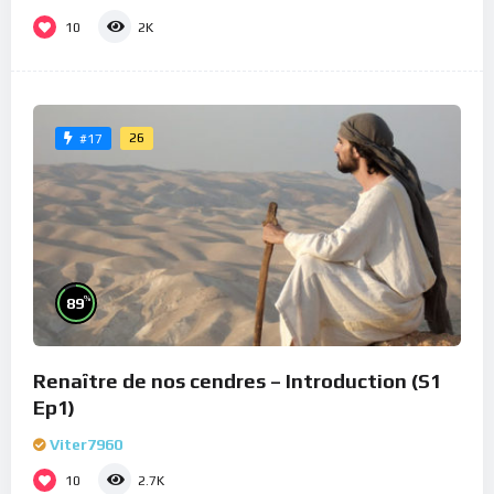
10
2K
26
#17
%
89
Renaître de nos cendres – Introduction (S1
Ep1)
Viter7960
10
2.7K