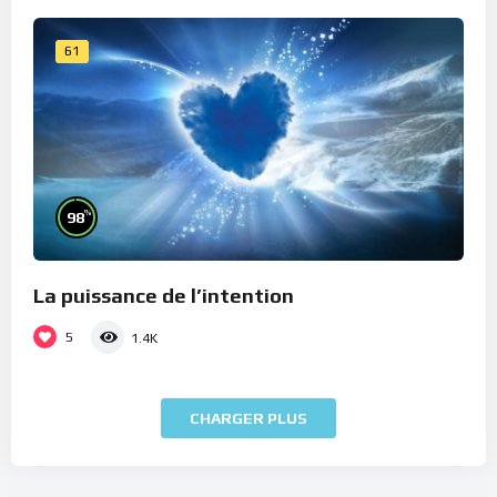
61
%
98
La puissance de l’intention
5
1.4K
CHARGER PLUS