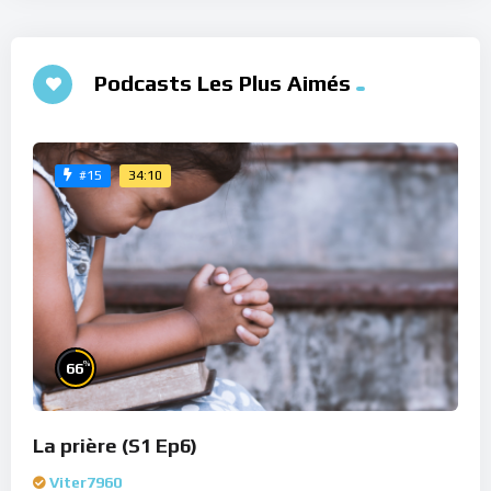
Podcasts Les Plus Aimés
34:10
#15
%
66
La prière (S1 Ep6)
Viter7960