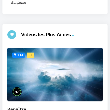
Benjamin
Vidéos les Plus Aimés
53
#14
%
92
Renaître