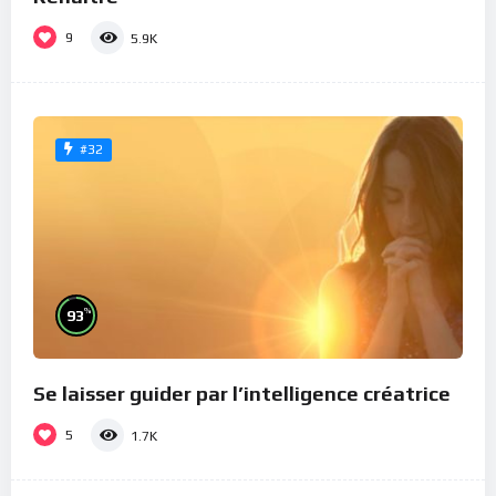
9
5.9K
#32
%
93
Se laisser guider par l’intelligence créatrice
5
1.7K