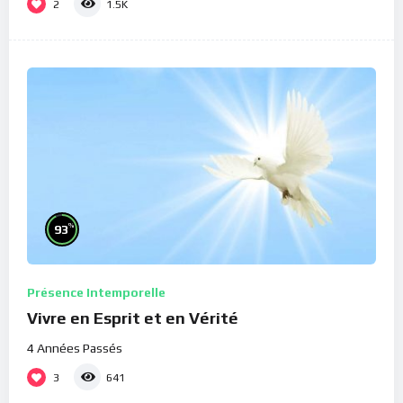
2
1.5K
%
93
Présence Intemporelle
Vivre en Esprit et en Vérité
4 Années Passés
3
641