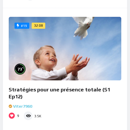
32:08
#19
%
73
Stratégies pour une présence totale (S1
Ep12)
Viter7960
9
3.5K