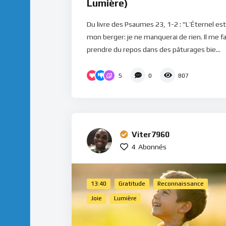
Lumière)
Du livre des Psaumes 23, 1-2 : "L’Éternel est
mon berger: je ne manquerai de rien. Il me fa
prendre du repos dans des pâturages bie...
5
0
807
Viter7960
4
Abonnés
13:40
Gratitude
Reconnaissance
Joie
Lumière