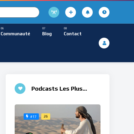
cture
usique Méditative
Communauté
Blog
Contact
De Lecture
ques
Musique Méditative
Podcasts Les Plus
Aimés
26
#17