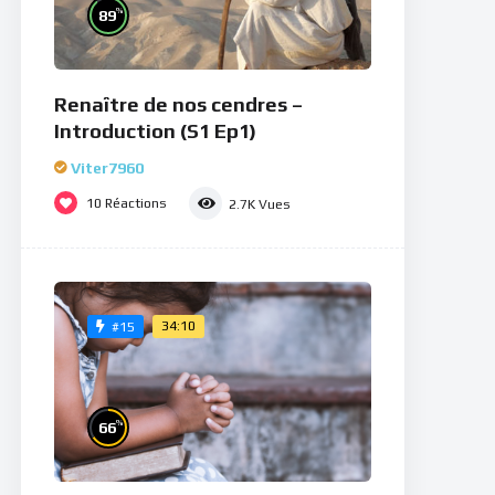
%
89
Renaître de nos cendres –
Introduction (S1 Ep1)
Viter7960
10
Réactions
2.7K
Vues
34:10
#15
%
66