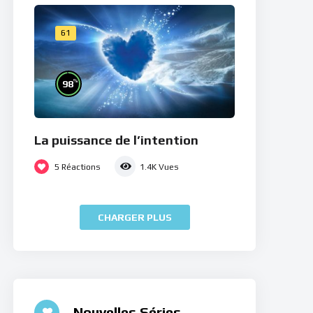
61
%
98
La puissance de l’intention
5
Réactions
1.4K
Vues
CHARGER PLUS
Nouvelles Séries