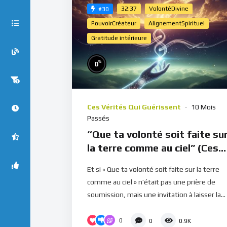
32:37
VolontéDivine
#30
PouvoirCréateur
AlignementSpirituel
Gratitude intérieure
%
0
Ces Vérités Qui Guérissent
10 Mois
Passés
“Que ta volonté soit faite su
la terre comme au ciel” (Ces
vérités qui guérissent)
Et si « Que ta volonté soit faite sur la terre
comme au ciel » n’était pas une prière de
soumission, mais une invitation à laisser la...
0
0
0.9K