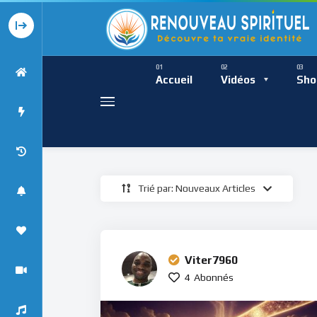
Présence Intempor
Ress
Accueil
Vidéos
Sho
Trié par: Nouveaux Articles
Présence Int
Viter7960
4
Abonnés