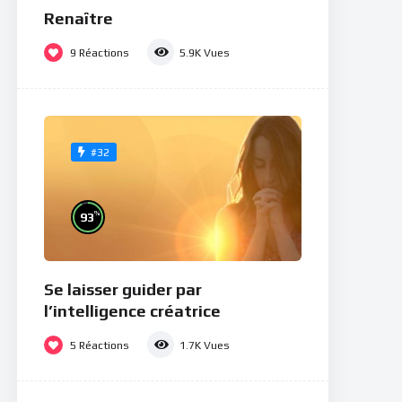
Renaître
9
Réactions
5.9K
Vues
#32
%
93
Se laisser guider par
l’intelligence créatrice
5
Réactions
1.7K
Vues