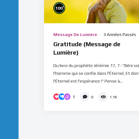
%
100
Message De Lumière
3 Années Passés
Gratitude (Message de
Lumière)
Du livre du prophète Jérémie 17, 7 : "Béni so
l'homme qui se confie dans l'Éternel, Et don
l'Éternel est l'espérance !" Pense à...
5
0
1.1K