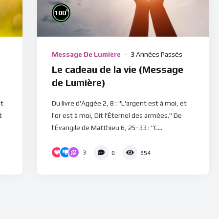
%
100
Message De Lumière
3 Années Passés
Le cadeau de la vie (Message
de Lumière)
it
Du livre d'Aggée 2, 8 : "L'argent est à moi, et
t
l'or est à moi, Dit l'Éternel des armées." De
l'Évangile de Matthieu 6, 25-33 : "C...
3
0
854