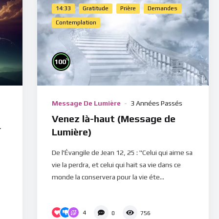
14:33
Gratitude
Prière
Demandes
Contemplation
%
100
Message De Lumière
3 Années Passés
Venez là-haut (Message de
r
Lumière)
De l'Évangile de Jean 12, 25 : "Celui qui aime sa
vie la perdra, et celui qui hait sa vie dans ce
monde la conservera pour la vie éte...
4
0
756