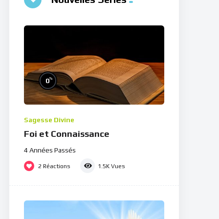
%
0
Sagesse Divine
Foi et Connaissance
4 Années Passés
2
Réactions
1.5K
Vues