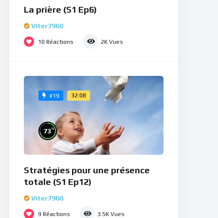
La prière (S1 Ep6)
Viter7960
10
Réactions
2K
Vues
32:08
#19
%
73
Stratégies pour une présence
totale (S1 Ep12)
Viter7960
9
Réactions
3.5K
Vues