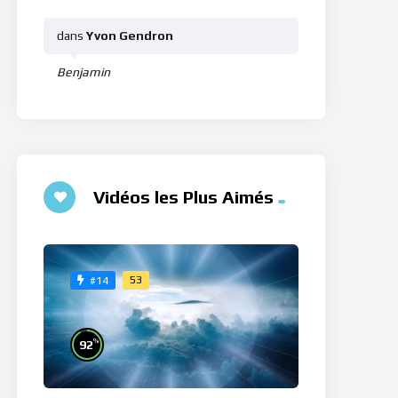
dans
Yvon Gendron
Benjamin
Vidéos les Plus Aimés
53
#14
%
92