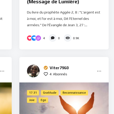
(Message de Lumière)
Du livre du prophète Aggée 2, 8 : "L'argent est
it
à moi, et l'or est à moi, Dit l'Eternel des
armées." De l'Évangile de Jean 3, 27 :...
4
0
0.9K
Viter7960
4
Abonnés
17:31
Gratitude
Reconnaissance
Joie
Ego