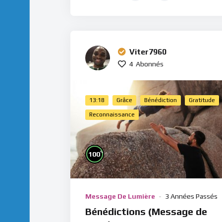
Viter7960
4
Abonnés
13:18
Grâce
Bénédiction
Gratitude
Reconnaissance
%
100
Message De Lumière
3 Années Passés
Bénédictions (Message de