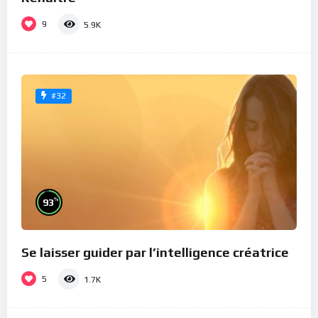
9
5.9K
#32
%
93
Se laisser guider par l’intelligence créatrice
5
1.7K