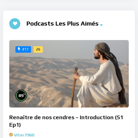
Podcasts Les Plus Aimés
26
#17
%
89
Renaître de nos cendres – Introduction (S1
Ep1)
Viter7960