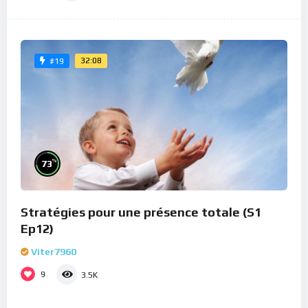
32:08
#19
%
73
Stratégies pour une présence totale (S1
Ep12)
Viter7960
9
3.5K