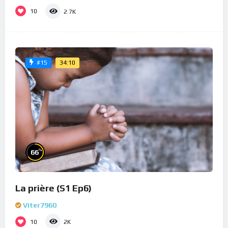
10
2.7K
34:10
#15
%
66
La prière (S1 Ep6)
Viter7960
10
2K