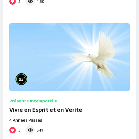
2
1.5K
%
93
Présence Intemporelle
Vivre en Esprit et en Vérité
4 Années Passés
3
641