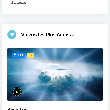
Benjamin
Vidéos les Plus Aimés
53
#14
%
92
Renaître