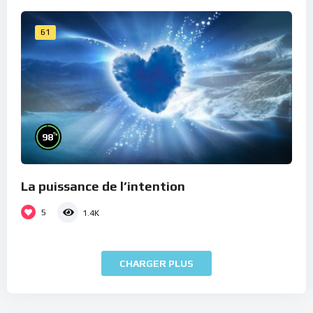
61
%
98
La puissance de l’intention
5
1.4K
CHARGER PLUS