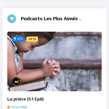
Podcasts Les Plus Aimés
34:10
#15
%
66
La prière (S1 Ep6)
Viter7960