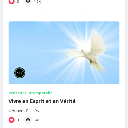
2
1.5K
%
93
Présence Intemporelle
Vivre en Esprit et en Vérité
4 Années Passés
3
641