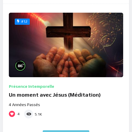
#12
%
86
Présence Intemporelle
Un moment avec Jésus (Méditation)
4 Années Passés
4
5.1K