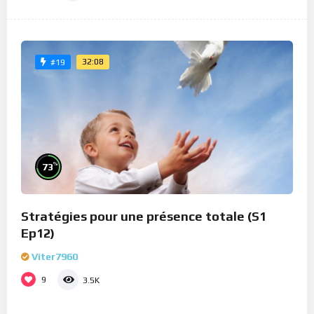
32:08
#19
%
73
Stratégies pour une présence totale (S1
Ep12)
Viter7960
9
3.5K