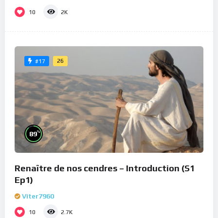
10
2K
26
#17
%
89
Renaître de nos cendres – Introduction (S1
Ep1)
Viter7960
10
2.7K