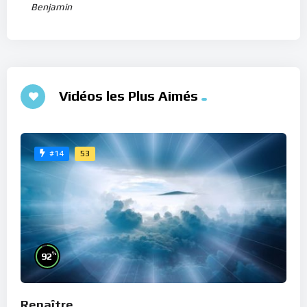
Benjamin
Vidéos les Plus Aimés
53
#14
%
92
Renaître