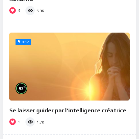
9
5.9K
#32
%
93
Se laisser guider par l’intelligence créatrice
5
1.7K