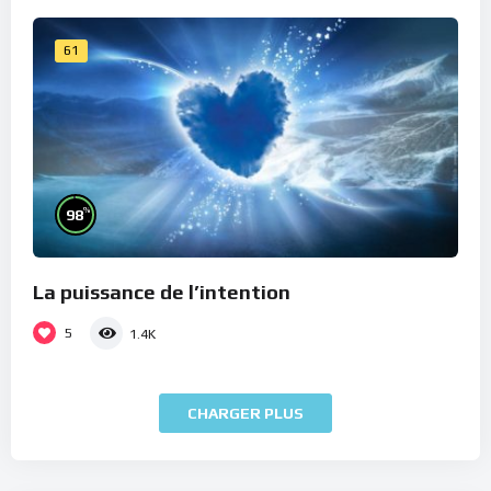
61
%
98
La puissance de l’intention
5
1.4K
CHARGER PLUS