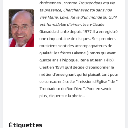
chrétiennes , comme
Trouver dans ma vie
Si vous voulez vous inscrire sur le site (afin d’être en mesure
ta présence
,
Chercher avec toi dans nos
de poster des commentaires) et pour les publications,
vies
Marie
,
Love
,
Rêve d'un monde
ou
Qu'il
veuillez cliquer ici :
Inscription
est formidable d'aimer.
Jean-Claude
Gianadda chante depuis 1977. Il a enregistré
une cinquantaine de disques. Ses premiers
musiciens sont des accompagnateurs de
qualité : les frères Lalanne (Francis qui avait
quinze ans à l'époque, René et Jean-Félix).
C'est en 1994 qu'il décide d'abandonner le
métier d'enseignant qui lui plaisait tant pour
se consacrer à cette " mission d'Église " de "
Troubadour du Bon Dieu ". Pour en savoir
plus, cliquer sur la photo...
Étiquettes