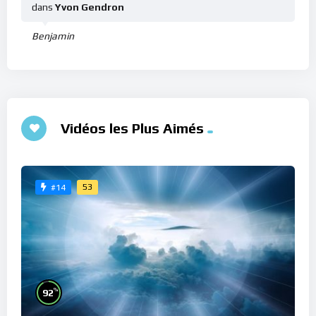
dans
Yvon Gendron
Benjamin
Vidéos les Plus Aimés
53
#14
%
92