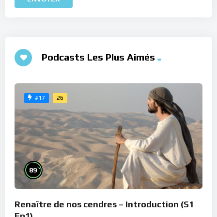
Podcasts Les Plus Aimés
26
#17
%
89
Renaître de nos cendres – Introduction (S1
Ep1)