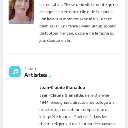
pourquoi l’homme est assailli de problèmes lorsque son coeur
sur un cahier. Elle se rend vite compte qu'un
est rempli de ténèbres (méchanceté, haine, rancoeur, etc.). Et
dialogue se crée entre elle et le Seigneur.
cela épuise. Mais lorsque nous décidons de nous éloigner de
Son livre "Un moment avec Jésus" est un
tous ces maux, ce sont les Biens divins qui nous remplissent :
best-seller. En France Olivier Giroud, joueur
nos pensées sont donc constamment regénérées et nous
de football français, déclare lire le texte du
regagnons notre puissance.
jour chaque matin.
Aujourd’hui, le Christ nous confirme qu’Il renouvelle
automatiquement nos forces lorsque nous nous mettons en
sa présence. Il a mis en nous le désir de le chercher mais nous
1 Item
l’étouffons. Voilà pourquoi nous sommes exhortés en ce jour
Artistes
à tournés nos coeurs vers le ciel pour jouir de la puissance de
l’Esprit.
Jean-Claude Gianadda
Jean-Claude Gianadda
, né le 8 janvier
Bonne méditation.
1944, enseignant, directeur de collège à la
retraite, est un auteur, compositeur et
Pour vous inscrire directement aux publications, veuillez
interprète français. Spécialisé dans les
cliquer ici : [newsletter_button id=2 label=”S’abonner”
chants religieux, il est l'auteur de chansons
design=”twitter”]