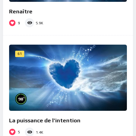
Renaître
9
5.9K
61
%
98
La puissance de l’intention
5
1.4K