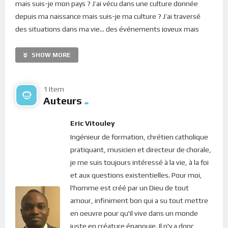
mais suis-je mon pays ? J’ai vécu dans une culture donnée
depuis ma naissance mais suis-je ma culture ? J’ai traversé
des situations dans ma vie… des événements joyeux mais
aussi quelques difficultés… mais suis-je chacune de ces
situations ?
SHOW MORE
Bien aimé dans le Seigneur, chacun de nous est un être fini,
créé à l’image et à la ressemblance de l’Unique, l’Éternel, Dieu
1 Item
Auteurs
Créateur du ciel et de la terre. Cela signifie que notre Dieu a
mis en nous quelque chose qui lui ressemble : notre coeur (ou
Eric Vitouley
notre volonté) et notre esprit (ou notre intellect). Dans notre
Ingénieur de formation, chrétien catholique
coeur, Il déverse son Amour et dans notre esprit, il met la
pratiquant, musicien et directeur de chorale,
lumière de sa Parole, cette lumière qui procède de son Amour.
je me suis toujours intéressé à la vie, à la foi
Et ces deux choses constituent pour tout homme, à la fois la
et aux questions existentielles. Pour moi,
vie et la mort car par elles, nous avons la liberté de choisir Dieu
l'homme est créé par un Dieu de tout
(qui est vie) ou le monde (qui est mort), et l’intelligence pour
amour, infiniment bon qui a su tout mettre
comprendre nos choix.
en oeuvre pour qu'il vive dans un monde
Lorsque nous décidons d’élever notre intellect dans la lumière
juste en créature épanouie. Il n'y a donc