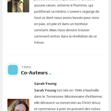
de l’Esprit Saint pour apprendre la Divine Sagesse et arrimer
aucune raison, externe à l'homme, qui
nos vies dans l’ordre divin, nous choisissons la vie. Car ainsi,
justifierait sa misère. L'univers regorge de
nos ignorances sont dissipées par la lumière de Celui qui est
tout ce dont nous avons besoin pour vivre
Lumière. En d’autres termes, nos pensées (qui appartiennent
en paix, en joie et dans un bonheur
à notre intellect) sont conduites et constamment
constant. Mais nous devons trouver
renouvelées par l’Esprit de Dieu qui est le Divin Vrai. Saint-Paul
comment entrer dans la révélation de ce
nous dit : “
Portez vos pensées sur tout ce qui est vrai, tout ce
trésor.
qui est honorable, tout ce qui est juste, tout ce qui est pur,
tout ce qui est digne d’être aimé, tout ce qui mérite
l’approbation
” (Philippiens 4, 8).
1 Item
Chers frères et soeurs, notre homme intérieur est le monde
Co-Auteurs
spirituel dans sa plus petite forme. Donc si nous sommes
dans l’amour de Dieu et du prochain, nous avons le ciel en
Sarah Young
nous; nos pensées sont conduites par les influx venant du ciel.
Sarah Young
est née en 1946 à Nashville
Mais si nous remplissons notre coeur de l’amour propre ou
dans le
Tennessee
. Missionnaire chrétienne,
l’amour du monde, nous avons l’enfer en nous : nos pensées
elle découvre sa conversion au Christ Jésus
sont donc influencées par les influx venant de l’enfer. Voilà
et commence à prier en prenant des notes