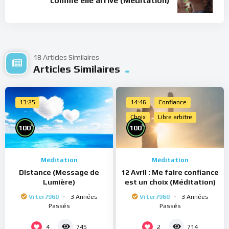
comme elle arrive (Méditation)
18 Articles Similaires
Articles Similaires
13:25
14:46
Confiance
Choix
Libre arbitre
%
%
100
100
Méditation
Méditation
Distance (Message de
12 Avril : Me faire confiance
Lumière)
est un choix (Méditation)
Viter7960
3 Années
Viter7960
3 Années
Passés
Passés
4
2
745
714