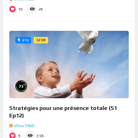
10
2K
32:08
#19
%
73
Stratégies pour une présence totale (S1
Ep12)
Viter7960
9
3.5K