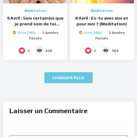
Méditation
Méditation
9 Avril : Sois certain(e) que
8 Avril : Es-tu avec moi et
je prend soin de toi
pour moi ? (Méditation)
(Méditation)
Viter7960
3 Années
Viter7960
3 Années
Passés
Passés
2
2
628
584
CHARGER PLUS
Laisser un Commentaire