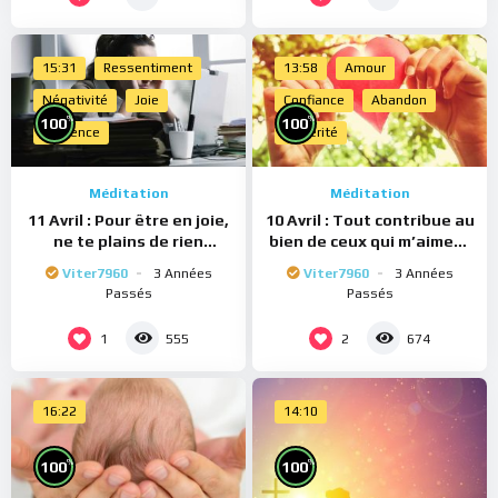
15:31
Ressentiment
13:58
Amour
Négativité
Joie
Confiance
Abandon
%
%
100
100
Présence
Sincérité
Méditation
Méditation
11 Avril : Pour être en joie,
10 Avril : Tout contribue au
ne te plains de rien
bien de ceux qui m’aiment
(Méditation)
(Méditation)
Viter7960
3 Années
Viter7960
3 Années
Passés
Passés
1
2
555
674
16:22
14:10
%
%
100
100