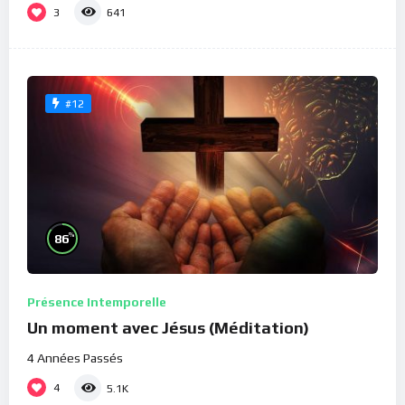
3
641
#12
%
86
Présence Intemporelle
Un moment avec Jésus (Méditation)
4 Années Passés
4
5.1K