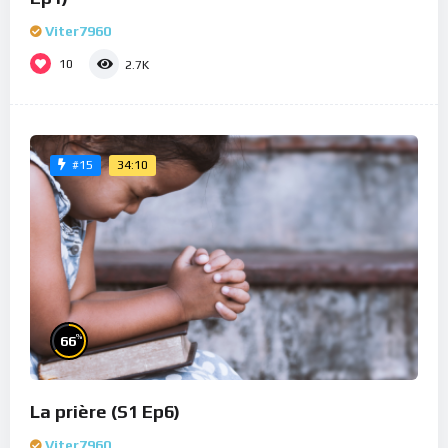
Viter7960
10
2.7K
34:10
#15
%
66
La prière (S1 Ep6)
Viter7960