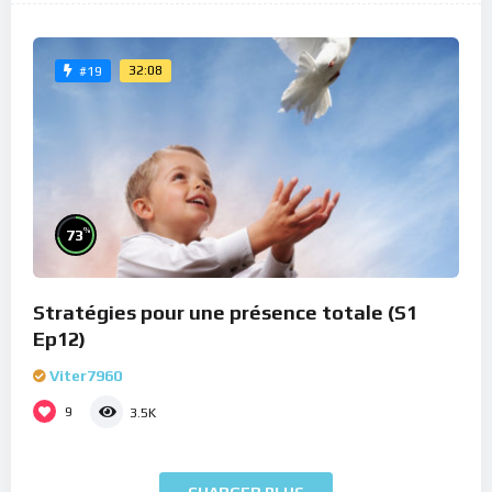
32:08
#19
%
73
Stratégies pour une présence totale (S1
Ep12)
Viter7960
9
3.5K
CHARGER PLUS