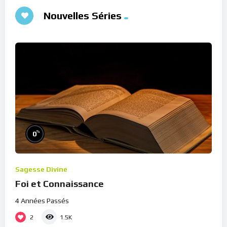
Nouvelles Séries
%
0
Sagesse Divine
Foi et Connaissance
4 Années Passés
2
1.5K