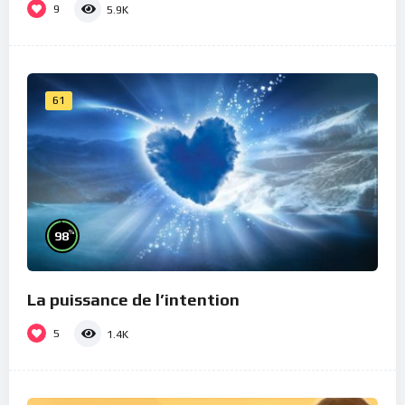
9
5.9K
61
%
98
La puissance de l’intention
5
1.4K