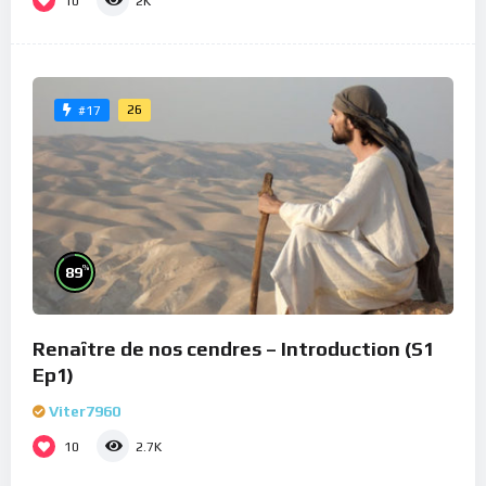
10
2K
26
#17
%
89
Renaître de nos cendres – Introduction (S1
Ep1)
Viter7960
10
2.7K