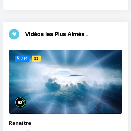
Vidéos les Plus Aimés
53
#14
%
92
Renaître