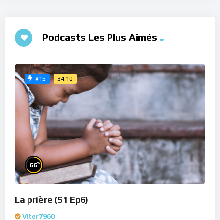
Podcasts Les Plus Aimés
34:10
#15
%
66
La prière (S1 Ep6)
Viter7960