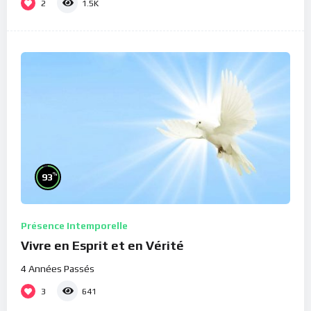
2
1.5K
%
93
Présence Intemporelle
Vivre en Esprit et en Vérité
4 Années Passés
3
641