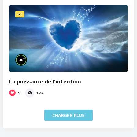
61
%
98
La puissance de l’intention
5
1.4K
CHARGER PLUS