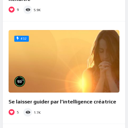
9
5.9K
#32
%
93
Se laisser guider par l’intelligence créatrice
5
1.7K