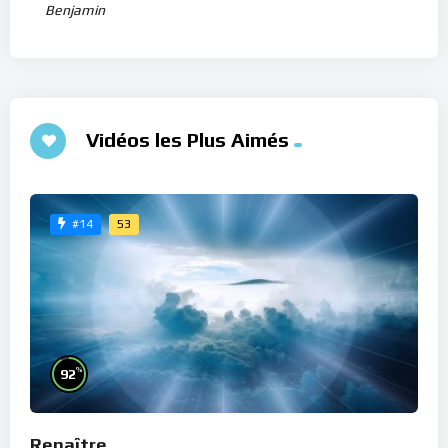
Benjamin
Vidéos les Plus Aimés
53
#14
%
92
Renaître