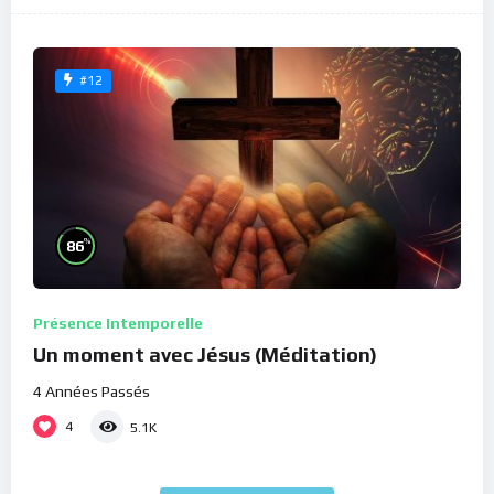
#12
%
86
Présence Intemporelle
Un moment avec Jésus (Méditation)
4 Années Passés
4
5.1K