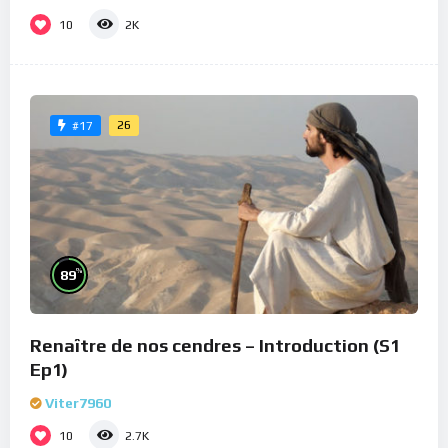
10
2K
26
#17
%
89
Renaître de nos cendres – Introduction (S1
Ep1)
Viter7960
10
2.7K