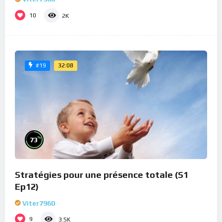
10
2K
32:08
#19
%
73
Stratégies pour une présence totale (S1
Ep12)
Viter7960
9
3.5K