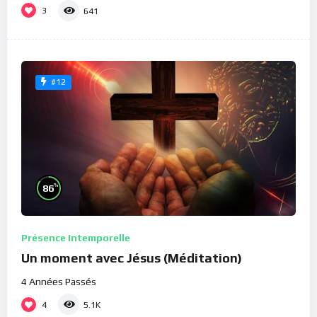
3
641
#12
%
86
Présence Intemporelle
Un moment avec Jésus (Méditation)
4 Années Passés
4
5.1K