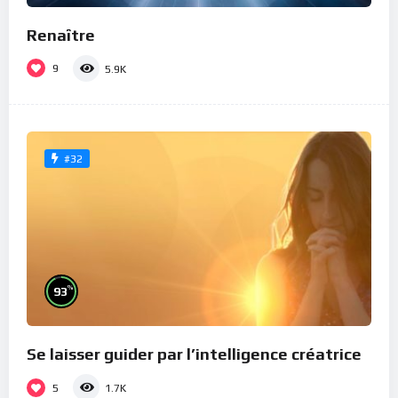
Renaître
9
5.9K
#32
%
93
Se laisser guider par l’intelligence créatrice
5
1.7K