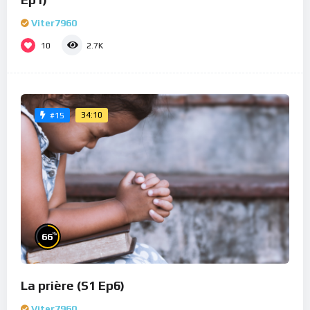
Viter7960
10
2.7K
34:10
#15
%
66
La prière (S1 Ep6)
Viter7960