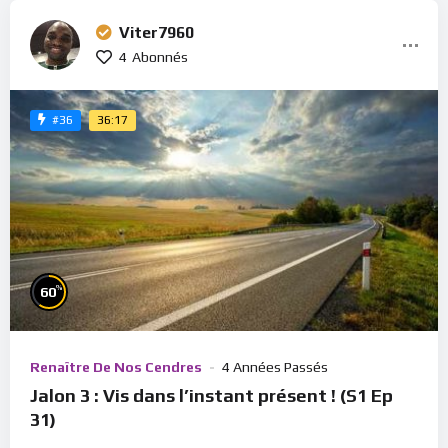
Viter7960
4
Abonnés
36:17
#36
%
60
Renaître De Nos Cendres
4 Années Passés
Jalon 3 : Vis dans l’instant présent ! (S1 Ep
31)