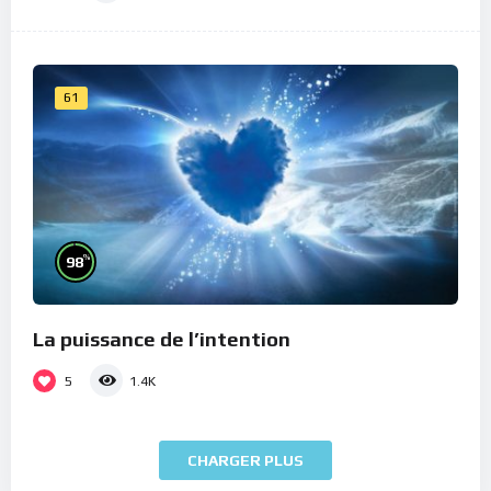
61
%
98
La puissance de l’intention
5
1.4K
CHARGER PLUS