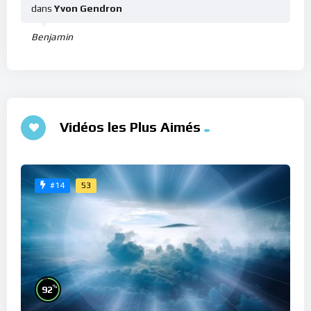
dans
Yvon Gendron
Benjamin
Vidéos les Plus Aimés
53
#14
%
92