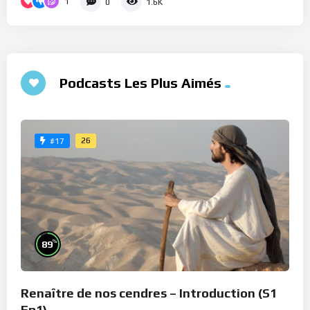
1
0
1.6K
Podcasts Les Plus Aimés
26
#17
%
89
Renaître de nos cendres – Introduction (S1
Ep1)