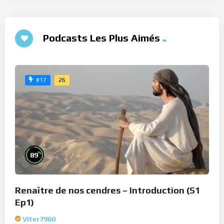
Podcasts Les Plus Aimés
26
#17
%
89
Renaître de nos cendres – Introduction (S1
Ep1)
Viter7960