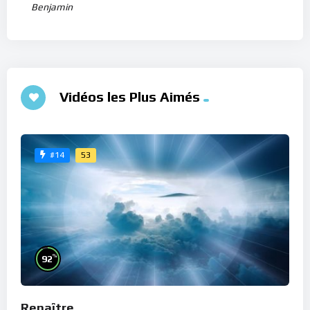
Benjamin
Vidéos les Plus Aimés
53
#14
%
92
Renaître