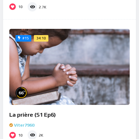
10
2.7K
34:10
#15
%
66
La prière (S1 Ep6)
Viter7960
10
2K