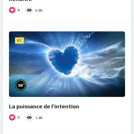
9
5.9K
61
%
98
La puissance de l’intention
5
1.4K