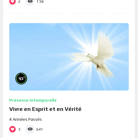
2
1.5K
%
93
Présence Intemporelle
Vivre en Esprit et en Vérité
4 Années Passés
3
641