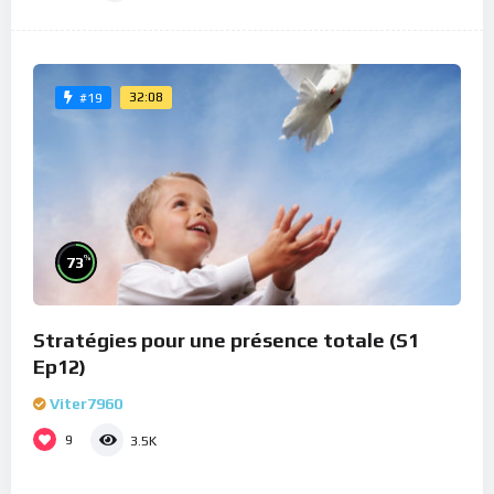
32:08
#19
%
73
Stratégies pour une présence totale (S1
Ep12)
Viter7960
9
3.5K