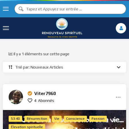
Il y a 1 éléments sur cette page
Trié par: Nouveaux Articles
Viter7960
4
Abonnés
53:40
Résurrection
Vie
Conscience
Passion
Élevation spirituelle