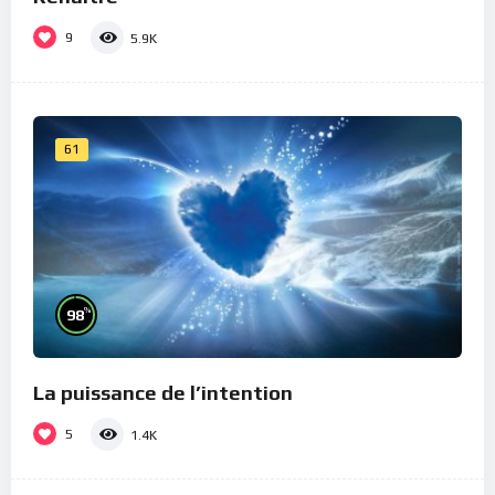
9
5.9K
61
%
98
La puissance de l’intention
5
1.4K