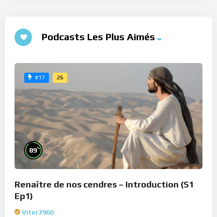
Podcasts Les Plus Aimés
26
#17
%
89
Renaître de nos cendres – Introduction (S1
Ep1)
Viter7960