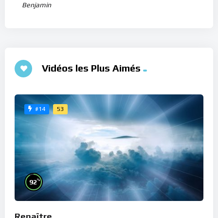
Benjamin
Vidéos les Plus Aimés
53
#14
%
92
Renaître