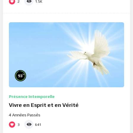
2
1.5K
%
93
Présence Intemporelle
Vivre en Esprit et en Vérité
4 Années Passés
3
641