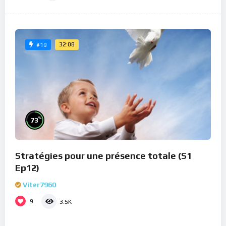
32:08
#19
%
73
Stratégies pour une présence totale (S1
Ep12)
Viter7960
9
3.5K