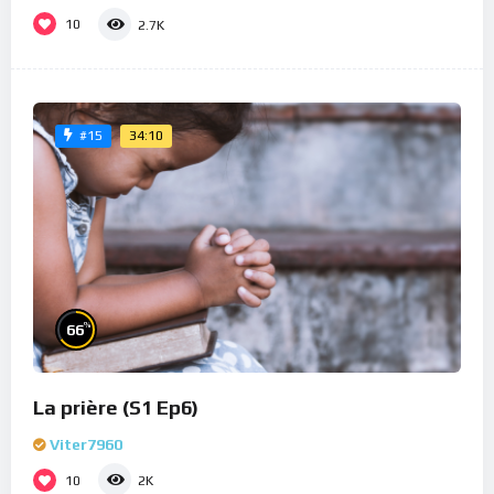
10
2.7K
34:10
#15
%
66
La prière (S1 Ep6)
Viter7960
10
2K