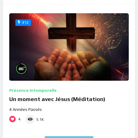
#12
%
86
Présence Intemporelle
Un moment avec Jésus (Méditation)
4 Années Passés
4
5.1K