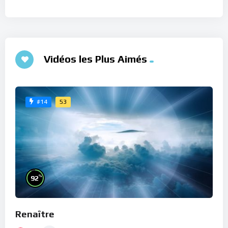
Vidéos les Plus Aimés
53
#14
%
92
Renaître