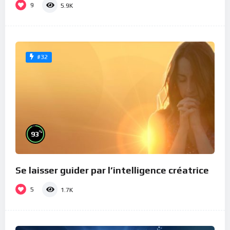
9
5.9K
#32
%
93
Se laisser guider par l’intelligence créatrice
5
1.7K