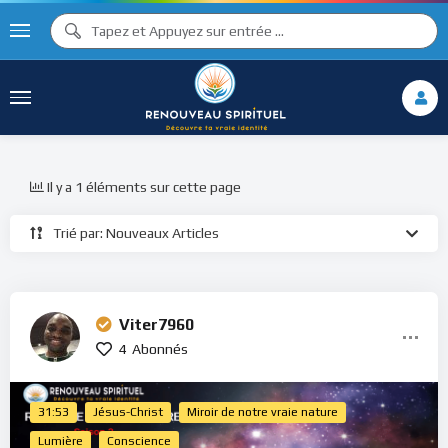
Il y a 1 éléments sur cette page
Trié par: Nouveaux Articles
Viter7960
4
Abonnés
31:53
Jésus-Christ
Miroir de notre vraie nature
Lumière
Conscience