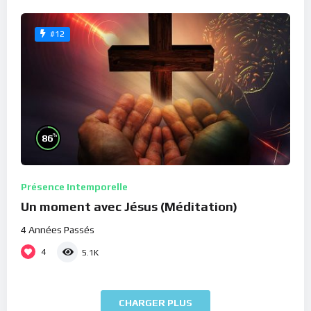
#12
%
86
Présence Intemporelle
Un moment avec Jésus (Méditation)
4 Années Passés
4
5.1K
CHARGER PLUS