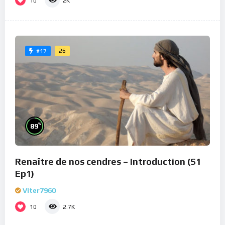
10
2K
26
#17
%
89
Renaître de nos cendres – Introduction (S1
Ep1)
Viter7960
10
2.7K