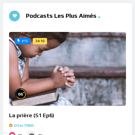
Podcasts Les Plus Aimés
34:10
#15
%
66
La prière (S1 Ep6)
Viter7960