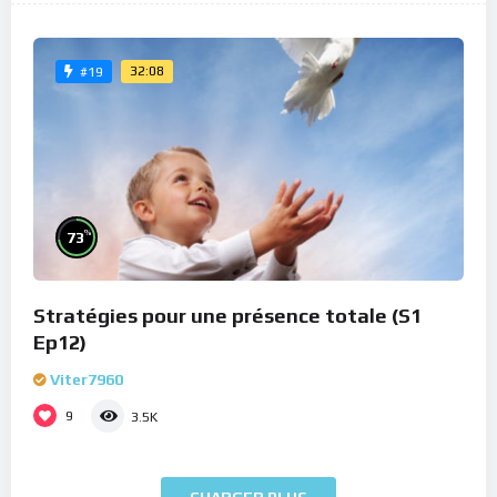
32:08
#19
%
73
Stratégies pour une présence totale (S1
Ep12)
Viter7960
9
3.5K
CHARGER PLUS