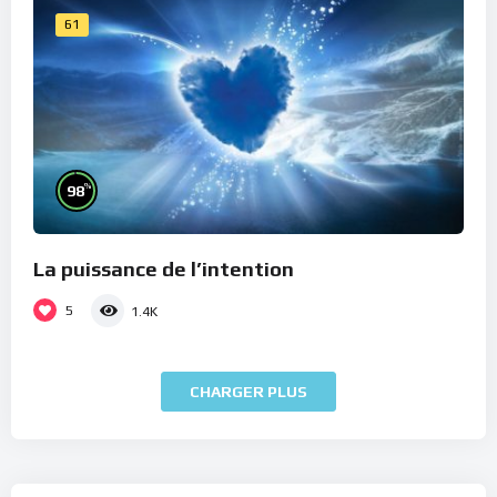
61
%
98
La puissance de l’intention
5
1.4K
CHARGER PLUS