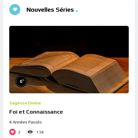
Nouvelles Séries
%
0
Sagesse Divine
Foi et Connaissance
4 Années Passés
2
1.5K