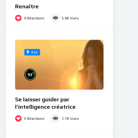
Renaître
9
Réactions
5.9K
Vues
#32
%
93
Se laisser guider par
l’intelligence créatrice
5
Réactions
1.7K
Vues