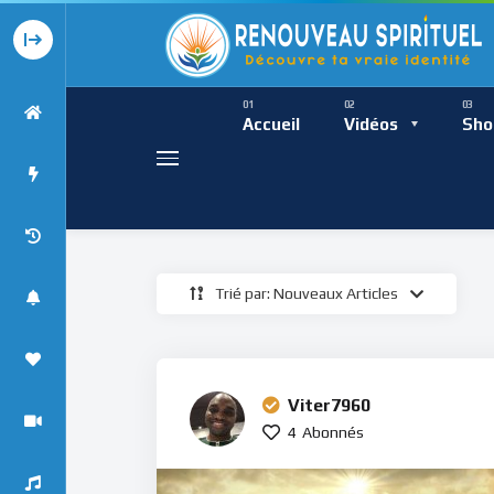
Présence Intempor
Ress
Accueil
Vidéos
Sho
Trié par: Nouveaux Articles
Présence Int
Viter7960
4
Abonnés