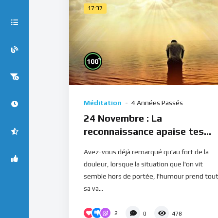
17:37
%
100
Méditation
4 Années Passés
24 Novembre : La
reconnaissance apaise tes
douleurs (Méditation)
Avez-vous déjà remarqué qu'au fort de la
douleur, lorsque la situation que l'on vit
semble hors de portée, l'humour prend tou
sa va...
2
0
478