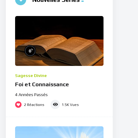
%
0
Sagesse Divine
Foi et Connaissance
4 Années Passés
2
Réactions
1.5K
Vues