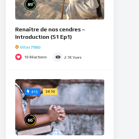
%
89
Renaître de nos cendres –
Introduction (S1 Ep1)
Viter7960
10
Réactions
2.7K
Vues
34:10
#15
%
66