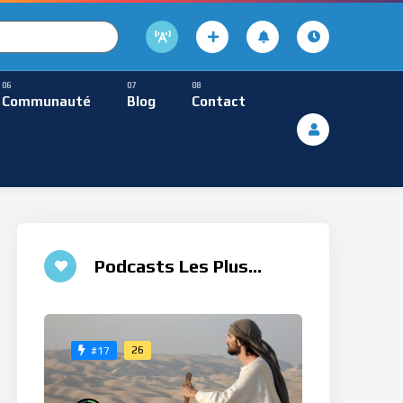
cture
usique Méditative
Communauté
Blog
Contact
De Lecture
ques
Musique Méditative
Podcasts Les Plus
Aimés
26
#17