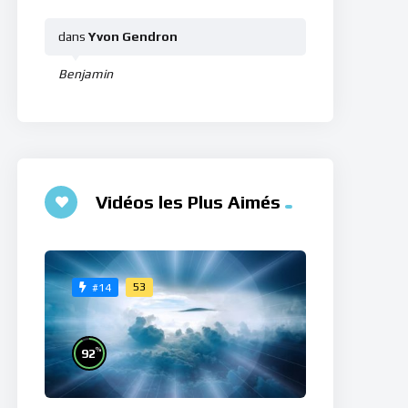
dans
Yvon Gendron
Benjamin
Vidéos les Plus Aimés
53
#14
%
92