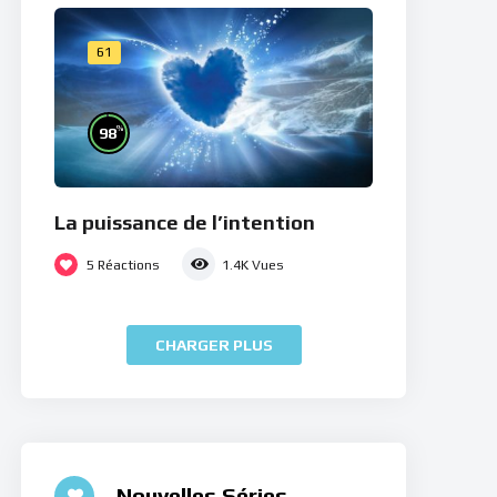
61
%
98
La puissance de l’intention
5
Réactions
1.4K
Vues
CHARGER PLUS
Nouvelles Séries