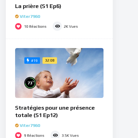
La prière (S1 Ep6)
Viter7960
10
Réactions
2K
Vues
32:08
#19
%
73
Stratégies pour une présence
totale (S1 Ep12)
Viter7960
9
Réactions
3.5K
Vues