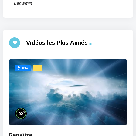
Benjamin
Vidéos les Plus Aimés
53
#14
%
92
Renaître