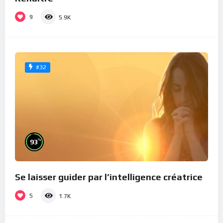
9
5.9K
#32
%
93
Se laisser guider par l’intelligence créatrice
5
1.7K