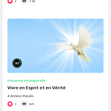
2
1.5K
%
93
Présence Intemporelle
Vivre en Esprit et en Vérité
4 Années Passés
3
641