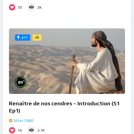
10
2K
26
#17
%
89
Renaître de nos cendres – Introduction (S1
Ep1)
Viter7960
10
2.7K