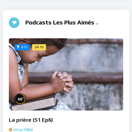
Podcasts Les Plus Aimés
34:10
#15
%
66
La prière (S1 Ep6)
Viter7960