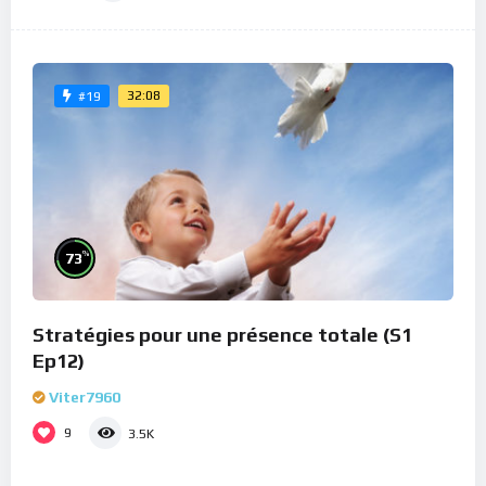
32:08
#19
%
73
Stratégies pour une présence totale (S1
Ep12)
Viter7960
9
3.5K