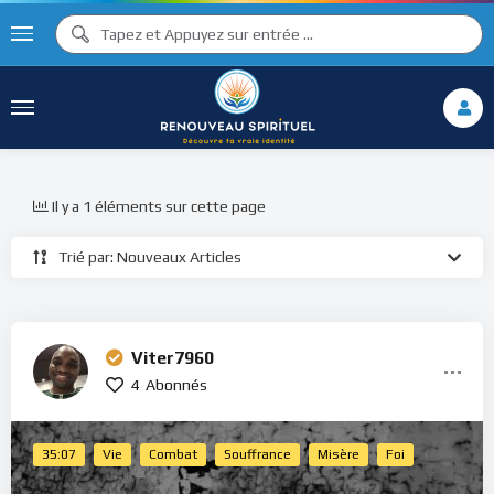
Il y a 1 éléments sur cette page
Trié par: Nouveaux Articles
Viter7960
4
Abonnés
35:07
Vie
Combat
Souffrance
Misère
Foi