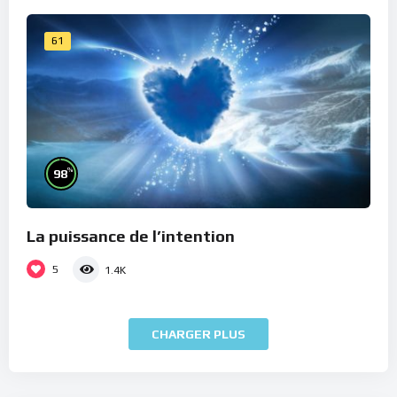
61
%
98
La puissance de l’intention
5
1.4K
CHARGER PLUS