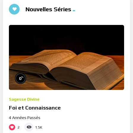
Nouvelles Séries
%
0
Sagesse Divine
Foi et Connaissance
4 Années Passés
2
1.5K