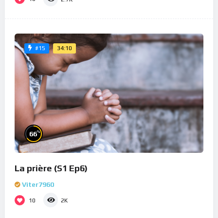
34:10
#15
%
66
La prière (S1 Ep6)
Viter7960
10
2K