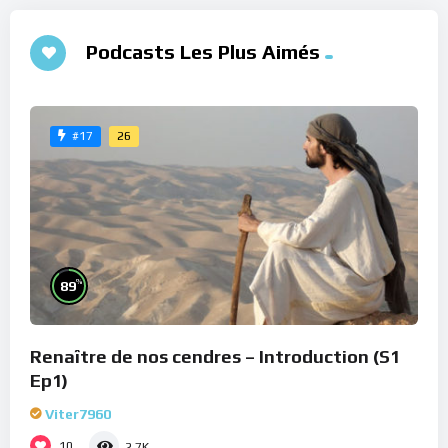
Podcasts Les Plus Aimés
26
#17
%
89
Renaître de nos cendres – Introduction (S1
Ep1)
Viter7960
10
2.7K