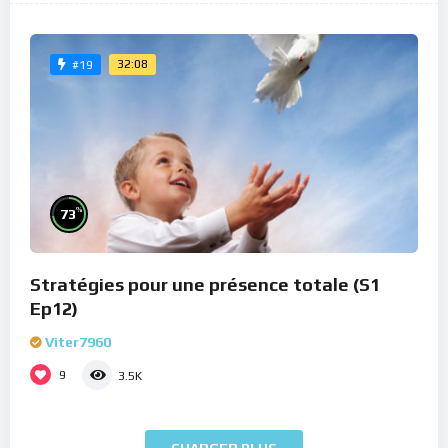
32:08
#19
%
73
Stratégies pour une présence totale (S1
Ep12)
Viter7960
9
3.5K
CHARGER PLUS