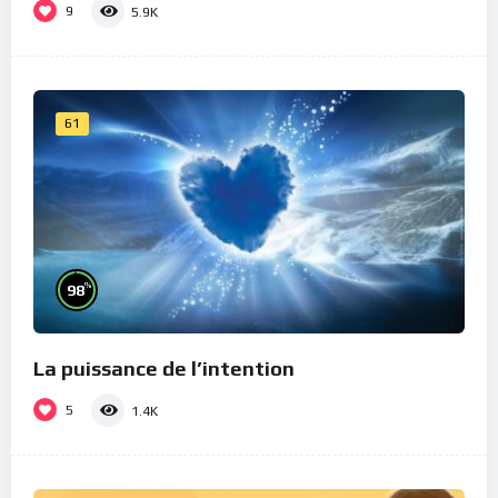
9
5.9K
61
%
98
La puissance de l’intention
5
1.4K