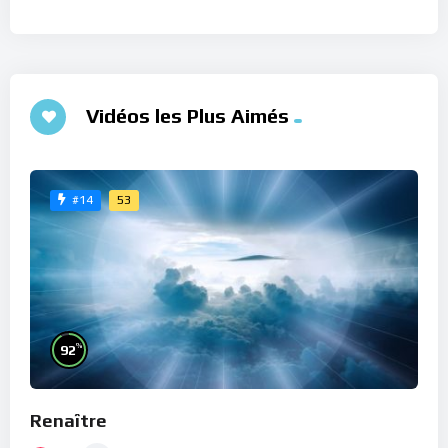
Vidéos les Plus Aimés
53
#14
%
92
Renaître