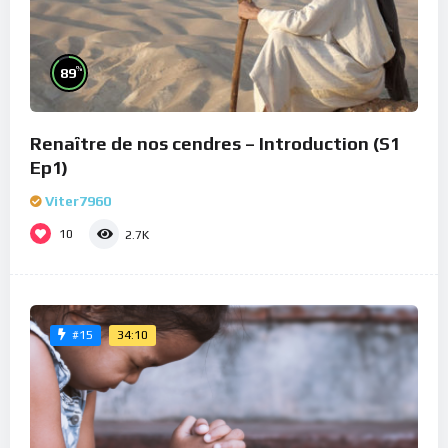
%
89
Renaître de nos cendres – Introduction (S1
Ep1)
Viter7960
10
2.7K
34:10
#15