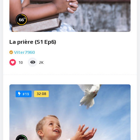
%
66
La prière (S1 Ep6)
Viter7960
10
2K
32:08
#19
%