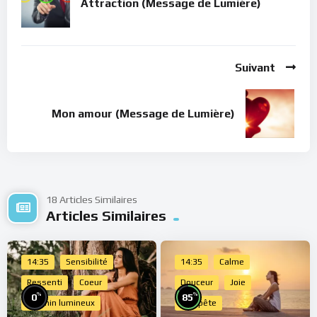
Attraction (Message de Lumière)
Suivant
Mon amour (Message de Lumière)
18 Articles Similaires
Articles Similaires
14:35
Sensibilité
14:35
Calme
Ressenti
Coeur
Douceur
Joie
%
%
0
85
Chemin lumineux
Tempête