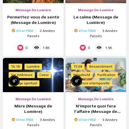
Message De Lumière
Message De Lumière
Permettez-vous de sentir
Le calme (Message de
(Message de Lumière)
Lumière)
Viter7960
2 Années
Viter7960
3 Années
Passés
Passés
0
0
1.8K
1.9K
16:18
Lumière
15:08
Ressentiment
Vie intérieure
Coeur
Négativité
Purification
%
%
0
0
Voyage spirituel
Présence intemporelle
Message De Lumière
Message De Lumière
Mère (Message de
N’importe quoi fera
Lumière)
l’affaire (Message de
Lumière)
Viter7960
3 Années
Viter7960
3 Années
Passés
Passés