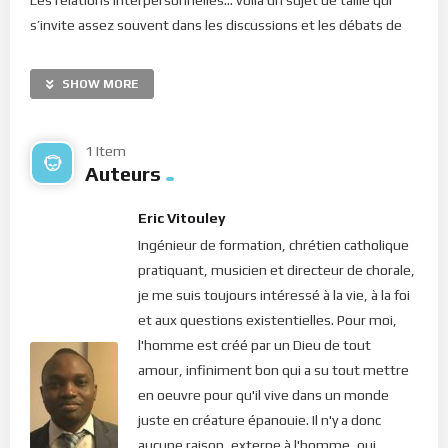
s’invite assez souvent dans les discussions et les débats de
spiritualité et pour cause, l’homme est un être grégaire. Tous,
en tant qu’enfants d’un même Père (Psaume 82.6; Matthieu
SHOW MORE
6.9) et membres d’un même corps (1 Corinthiens 12.27),
nous avons l’obligation de vivre ensemble et de collaborer
dans notre quotidien. Mais comment une relation se porte-t-
1 Item
Auteurs
elle lorsque les protagonistes n’ont pas la tête sur les épaules
? Quand on ne sait même pas qui on est et qu’on se rabat
Eric Vitouley
presqu’exclusivement sur le regard des autres pour mener sa
Ingénieur de formation, chrétien catholique
vie ?
pratiquant, musicien et directeur de chorale,
La qualité de l’ambiance dans une communauté aussi petite
je me suis toujours intéressé à la vie, à la foi
que celle formée par deux individus, dans une famille, une
et aux questions existentielles. Pour moi,
institution ou une société, dépend toujours du niveau de
l'homme est créé par un Dieu de tout
conscience de ses membres ! Si tout le monde est fou, c’est la
amour, infiniment bon qui a su tout mettre
folie qui s’installe. Si tout le monde est joyeux et aimable, eh
en oeuvre pour qu'il vive dans un monde
bien, la bienveillance est au rendez-vous et chacun en tire son
juste en créature épanouie. Il n'y a donc
bon plaisir ! Saint-Paul apôtre dira : “
Si un membre souffre,
aucune raison, externe à l'homme, qui