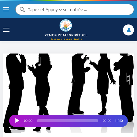
♪
♩
♫ ♩
♫
♯ ♬
♮
1.00X
00:00
00:00
Audio