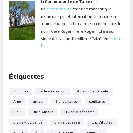
la
Communauté de Taizé
est
lorsque nous souffrons au contact de notre frère ou de notre
un
communauté
chrétien monastique
soeur, c’est parce que nous avons encore des choses à
œcuménique et internationale fondée en
travailler en nous… Des faiblesses à purifier; un coeur souillé à
1940 de Roger Schutz, mieux connu sous le
dégager… Alors, quand tout est dégagé, il ne reste que
nom
frère
Roger (Frère Roger). Elle a son
l’Amour qui remplit notre coeur et qui déborde vers les
siège dans la petite ville de Taizé, en
France
.
autres. C’est ainsi que nous pouvons contribuer à bâtir un
[1]
monde meilleur !
Dans le silence de ton coeur, écoute ce message de lumière.
Étiquettes
Bonne méditation.
abandon
action de grâce
Alexandra Solnado
Âme
amour
Bienveillance
confiance
Dieu
Divin Amour
Divine Miséricorde
Divine Providence
Divine Sagesse
Éric Vitouley
Esprit
foi
Ginette Reno
Inquiétude