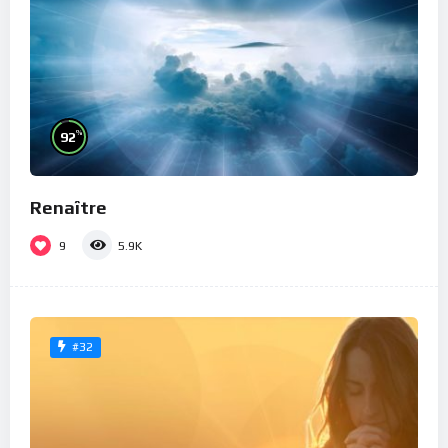
%
92
Renaître
9
5.9K
#32