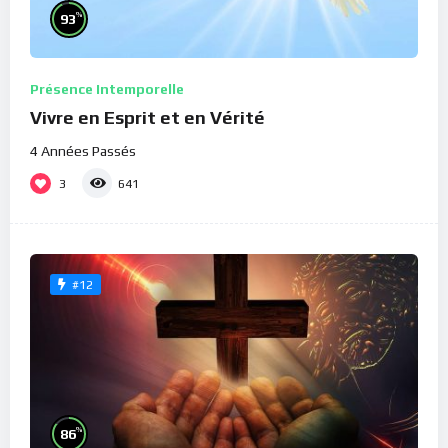
%
93
Présence Intemporelle
Vivre en Esprit et en Vérité
4 Années Passés
3
641
#12
%
86