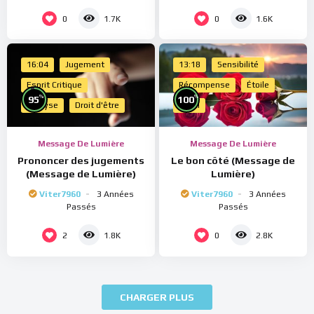
0
0
1.7K
1.6K
16:04
Jugement
13:18
Sensibilité
Esprit Critique
Récompense
Étoile
%
%
95
100
Analyse
Droit d'être
Merci
Message De Lumière
Message De Lumière
Prononcer des jugements
Le bon côté (Message de
(Message de Lumière)
Lumière)
Viter7960
3 Années
Viter7960
3 Années
Passés
Passés
2
0
1.8K
2.8K
CHARGER PLUS