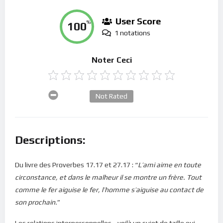
User Score
100
%
1 notations
Noter Ceci
Not Rated
Descriptions:
Du livre des Proverbes 17.17 et 27.17 : “
L’ami aime en toute
circonstance, et dans le malheur il se montre un frère. Tout
comme le fer aiguise le fer, l’homme s’aiguise au contact de
son prochain.
”
Les relations interpersonnelles… voilà un sujet de taille qui