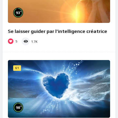
%
93
Se laisser guider par l’intelligence créatrice
5
1.7K
61
%
98