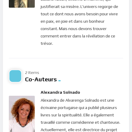
tous les membres souffrent avec lui; si un membre est
justifierait sa misère. L'univers regorge de
honoré, tous les membres se réjouissent avec lui
” (1
tout ce dont nous avons besoin pour vivre
Corinthiens 12.26). Si nous pouvions savoir que tous les
en paix, en joie et dans un bonheur
habitants de cette planète sont tous liés entre eux, et liés à
constant. Mais nous devons trouver
toute la création… si nous pouvions comprendre que rien ne
comment entrer dans la révélation de ce
peut agir sur l’un sans avoir d’impact sur l’ensemble… si
trésor.
seulement nous pouvions savoir que nul ne peut jamais être
heureux tout seul en ce monde et dans l’Univers !
“
Tout ce que vous voudriez que les hommes fassent pour
2 Items
vous, vous aussi, faites-le de même pour eux, car c’est ce
Co-Auteurs
qu’enseignent la loi et les prophètes
.”, dit le Christ (Matthieu
7.12). Voilà le secret d’une vie épanouie dans une relation
Alexandra Solnado
durable; voilà le fondement de l’amour, de la justice et du
Alexandra de Alvarenga Solnado est une
respect fraternel. J’aurais beau connaître toute la loi, les
écrivaine portugaise qui a publié plusieurs
saintes écritures, et toute la science, si ma vie n’entre pas
livres sur la spiritualité. Elle a également
dans cette vérité de la Parole, elle ne contribuera qu’à détruire
travaillé comme comédienne et chanteuse.
le monde.
Actuellement, elle est directrice du projet