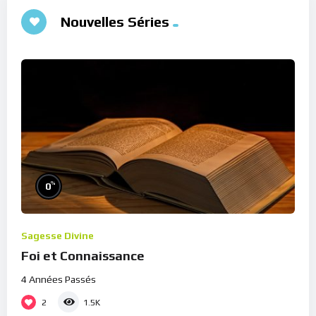
Nouvelles Séries
%
0
Sagesse Divine
Foi et Connaissance
4 Années Passés
2
1.5K