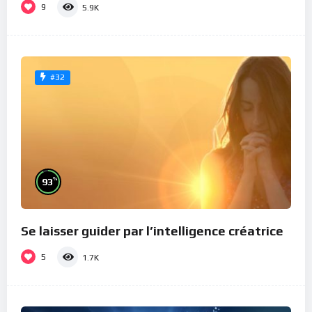
9
5.9K
#32
%
93
Se laisser guider par l’intelligence créatrice
5
1.7K