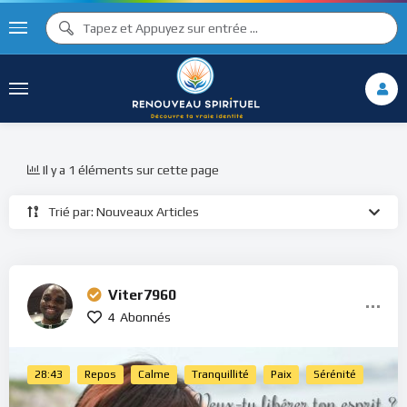
Il y a 1 éléments sur cette page
Trié par: Nouveaux Articles
Viter7960
4
Abonnés
28:43
Repos
Calme
Tranquillité
Paix
Sérénité