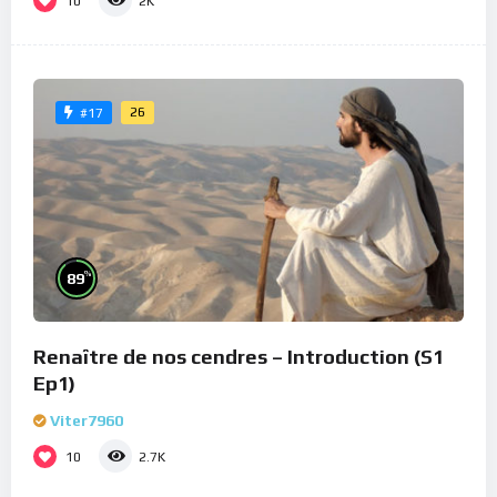
10
2K
26
#17
%
89
Renaître de nos cendres – Introduction (S1
Ep1)
Viter7960
10
2.7K