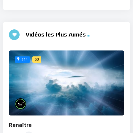
Vidéos les Plus Aimés
53
#14
%
92
Renaître