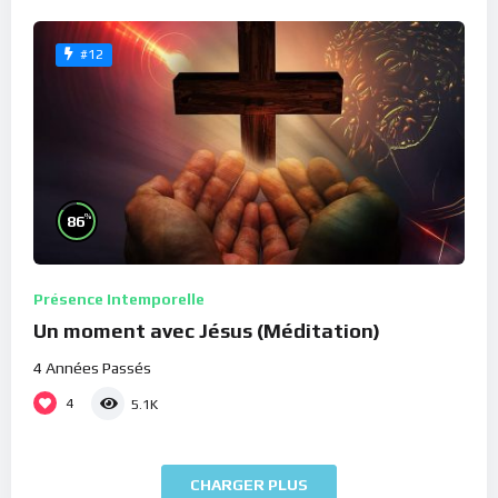
#12
%
86
Présence Intemporelle
Un moment avec Jésus (Méditation)
4 Années Passés
4
5.1K
CHARGER PLUS