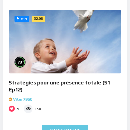
32:08
#19
%
73
Stratégies pour une présence totale (S1
Ep12)
Viter7960
9
3.5K
CHARGER PLUS