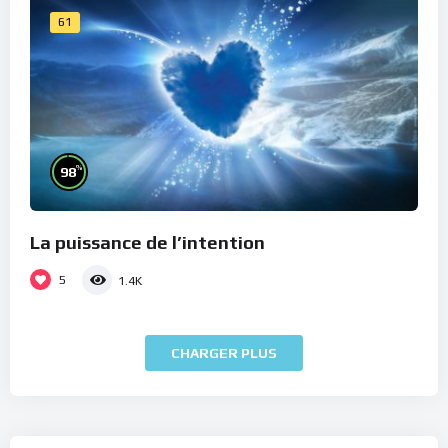
61
%
98
La puissance de l’intention
5
1.4K
CHARGER PLUS