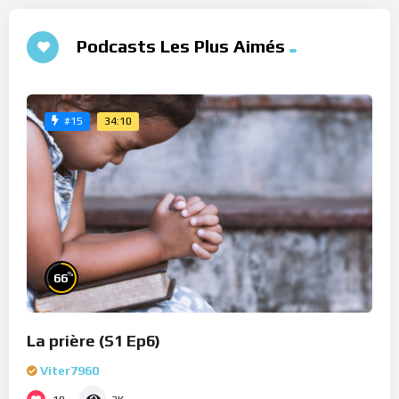
Podcasts Les Plus Aimés
34:10
#15
%
66
La prière (S1 Ep6)
Viter7960