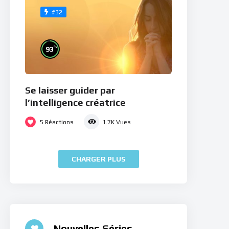
#32
%
93
Se laisser guider par
l’intelligence créatrice
5
Réactions
1.7K
Vues
CHARGER PLUS
Nouvelles Séries