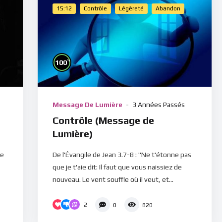
15:12
Contrôle
Légèreté
Abandon
%
100
Message De Lumière
3 Années Passés
Contrôle (Message de
Lumière)
ue
De l'Évangile de Jean 3.7-8 : "Ne t'étonne pas
que je t'aie dit: Il faut que vous naissiez de
nouveau. Le vent souffle où il veut, et...
2
0
820