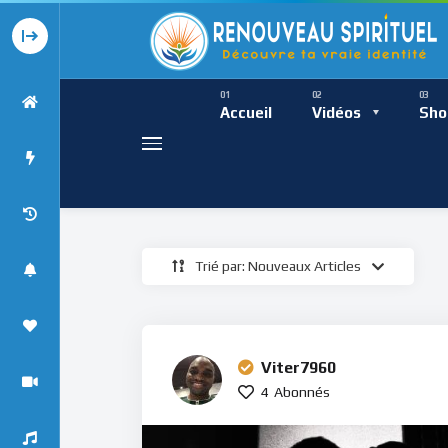
Présence Intempor
Ress
Accueil
Vidéos
Sho
Trié par: Nouveaux Articles
Présence Int
Viter7960
4
Abonnés