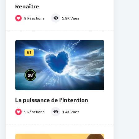
Renaître
9
Réactions
5.9K
Vues
61
%
98
La puissance de l’intention
5
Réactions
1.4K
Vues