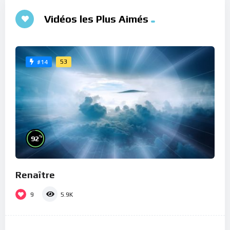
Vidéos les Plus Aimés
53
#14
%
92
Renaître
9
5.9K