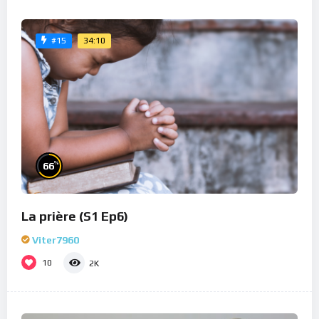
34:10
#15
%
66
La prière (S1 Ep6)
Viter7960
10
2K