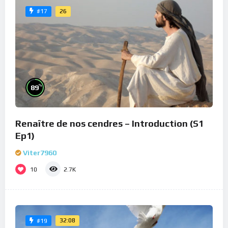
26
#17
%
89
Renaître de nos cendres – Introduction (S1
Ep1)
Viter7960
10
2.7K
32:08
#19