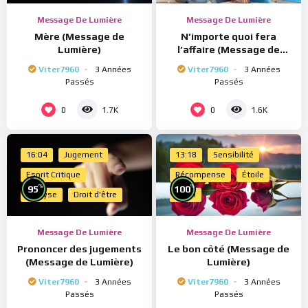
Message De Lumière
Message De Lumière
Mère (Message de
N’importe quoi fera
Lumière)
l’affaire (Message de
Lumière)
Viter7960
3 Années
Viter7960
3 Années
Passés
Passés
0
0
1.7K
1.6K
16:04
Jugement
13:18
Sensibilité
Esprit Critique
Récompense
Étoile
%
%
95
100
Analyse
Droit d'être
Merci
Message De Lumière
Message De Lumière
Prononcer des jugements
Le bon côté (Message de
(Message de Lumière)
Lumière)
Viter7960
3 Années
Viter7960
3 Années
Passés
Passés