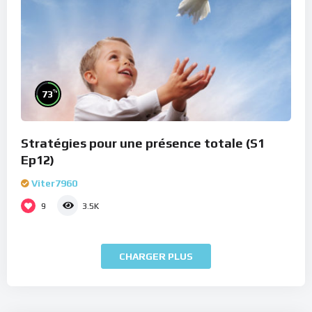
%
73
Stratégies pour une présence totale (S1
Ep12)
Viter7960
9
3.5K
CHARGER PLUS