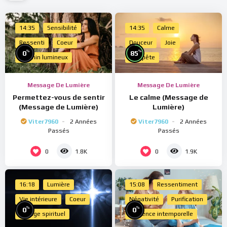
14:35
Sensibilité
14:35
Calme
Ressenti
Coeur
Douceur
Joie
%
%
0
85
Chemin lumineux
Tempête
Message De Lumière
Message De Lumière
Permettez-vous de sentir
Le calme (Message de
(Message de Lumière)
Lumière)
Viter7960
2 Années
Viter7960
2 Années
Passés
Passés
0
0
1.8K
1.9K
16:18
Lumière
15:08
Ressentiment
Vie intérieure
Coeur
Négativité
Purification
%
%
0
0
Voyage spirituel
Présence intemporelle