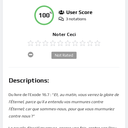
User Score
100
%
3 notations
Noter Ceci
Not Rated
Descriptions:
Du livre de l’Exode 16.7 : “
Et, au matin, vous verrez la gloire de
l’Éternel, parce qu’il a entendu vos murmures contre
l’Éternel; car que sommes-nous, pour que vous murmuriez
contre nous
?”
Le peuple d’Israël murmura, encore une fois, contre son Dieu…