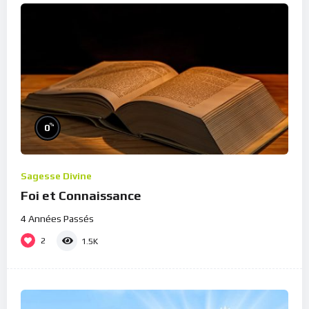
%
0
Sagesse Divine
Foi et Connaissance
4 Années Passés
2
1.5K