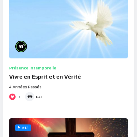
%
93
Présence Intemporelle
Vivre en Esprit et en Vérité
4 Années Passés
3
641
#12