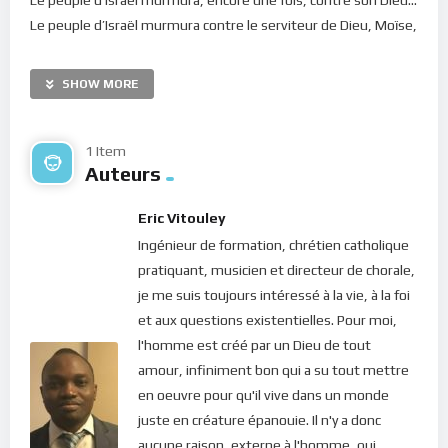
Le peuple d’Israël murmura contre le serviteur de Dieu, Moïse,
instrument par lequel il fut sorti de l’esclavage…
Le peuple d’Israël avait faim et pensait être victime… de
SHOW MORE
supercherie, de trahison, du “mauvais choix” fait par l’Éternel
et son serviteur Moïse…
1 Item
Que de fois, en effet, murmurons-nous dans notre vie ! Que
Auteurs
de fois nous laissons-nous envahir par des pensées de
victimisation : on se sent incapable, ce qui arrive est
Eric Vitouley
inadmissible, c’est la faute de l’autre, de son mauvais choix
Ingénieur de formation, chrétien catholique
pour nous, c’est la faute de la vie… Mais est-ce vraiment le cas
pratiquant, musicien et directeur de chorale,
? “
Qui dira qu’une chose arrive, Sans que le Seigneur l’ait
je me suis toujours intéressé à la vie, à la foi
ordonnée ? N’est-ce pas de la volonté du Très Haut que
et aux questions existentielles. Pour moi,
viennent Les maux et les biens ? Pourquoi l’homme vivant se
l'homme est créé par un Dieu de tout
plaindrait-il ? Que chacun se plaigne de ses propres péchés
“,
amour, infiniment bon qui a su tout mettre
écrit le prophète Jérémie dans le livre des lamentations (chap
en oeuvre pour qu'il vive dans un monde
3, 37-38). Nous devons savoir que cette belle promesse du
juste en créature épanouie. Il n'y a donc
Christ dans l’évangile de Matthieu 7, 7 – demandez et vous
aucune raison, externe à l'homme, qui