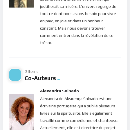
recevrez – consacre également la volonté de Dieu de nous
justifierait sa misère. L'univers regorge de
responsabiliser… donner à l’homme TOUT ce que son coeur
tout ce dont nous avons besoin pour vivre
désire… même si ce sont des choses moins agréables pour lui
en paix, en joie et dans un bonheur
! Évidemment, cette réalité est plus difficile à saisir pour l’être
constant. Mais nous devons trouver
humain…
comment entrer dans la révélation de ce
trésor.
Lorsqu’un enfant se plaint, quand il pleure, c’est pour attirer
de l’attention; il prend conscience de sa situation (peut-être
est-il tombé… ou taquiné par un autre enfant) et pense que
ce qui arrive n’est pas de sa faute et que l’objet de ses
2 Items
frustrations devrait être blâmé; il veut réparation… Son petit
Co-Auteurs
esprit n’a pas encore assez d’intelligence et de sagesse pour
comprendre que ce qui arrive, c’est ce qui a déjà été
Alexandra Solnado
manifesté dans le coeur, que tout ce qui nous entoure est
Alexandra de Alvarenga Solnado est une
attiré par ce que contient notre coeur. Voilà le mécanisme de
écrivaine portugaise qui a publié plusieurs
notre esprit. Et c’est ce que l’apôtre Paul exprime
livres sur la spiritualité. Elle a également
merveilleusement bien dans cette phrase : “
Nous savons, du
travaillé comme comédienne et chanteuse.
reste, que toutes choses concourent au bien de ceux qui
Actuellement, elle est directrice du projet