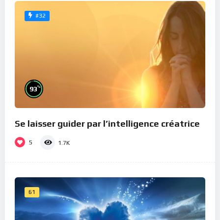
#32
%
93
Se laisser guider par l’intelligence créatrice
5
1.7K
61