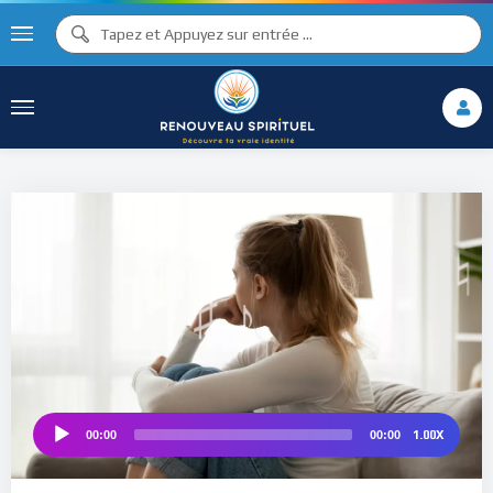
♪
♫ ♩
♩
♫
♯ ♬
♮
1.00X
00:00
00:00
Audio