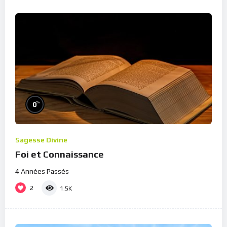
%
0
Sagesse Divine
Foi et Connaissance
4 Années Passés
2
1.5K