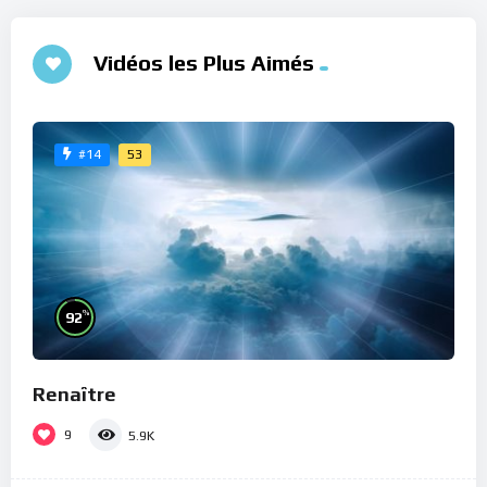
Vidéos les Plus Aimés
53
#14
%
92
Renaître
9
5.9K