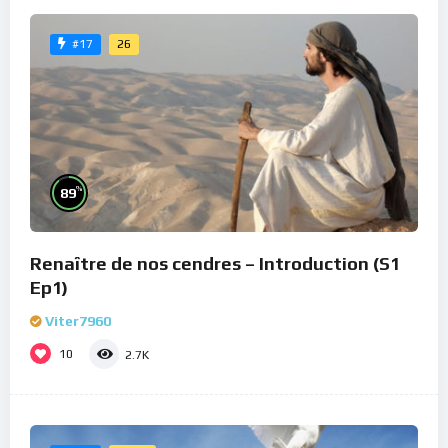
26
#17
%
89
Renaître de nos cendres – Introduction (S1
Ep1)
Viter7960
10
2.7K