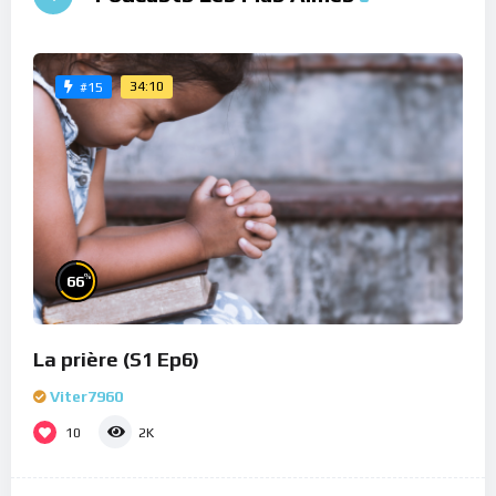
34:10
#15
%
66
La prière (S1 Ep6)
Viter7960
10
2K