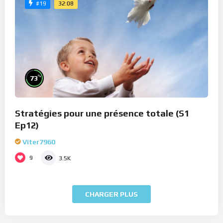
32:08
#19
%
73
Stratégies pour une présence totale (S1
Ep12)
Viter7960
9
3.5K
CHARGER PLUS