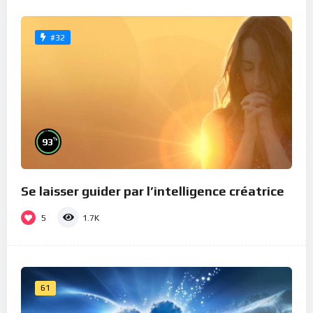
#32
%
93
Se laisser guider par l’intelligence créatrice
5
1.7K
61