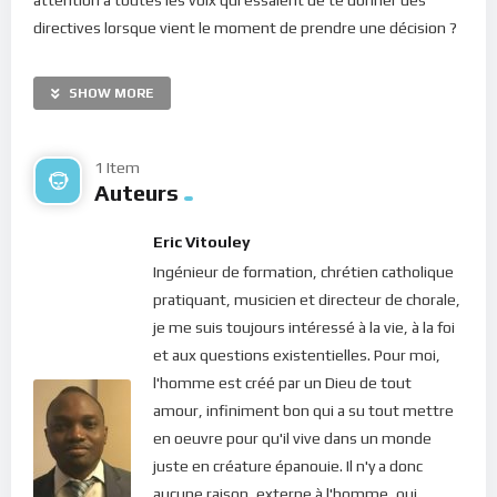
directives lorsque vient le moment de prendre une décision ?
Toutes ces pensées qui semblent sortir de nulle part et qui
foisonnent dans ta tête… est-ce l’oeuvre de ton esprit ? de
SHOW MORE
ton coeur ? ou d’entités externes à toi ? Ou encore est-ce
l’oeuvre du “diable” ?
1 Item
Il est évident que nous ne sommes pas seuls dans l’univers.
Auteurs
Dans notre vie quotidienne, en effet, nous sommes
accompagnés par diverses entités spirituelles qui nous
Eric Vitouley
“parlent”. Étant donné qu’ils ne sont pas dans la chair, leurs
Ingénieur de formation, chrétien catholique
voix ne peuvent résonner fort sur une fréquence audible à
pratiquant, musicien et directeur de chorale,
l’humain que nous sommes. Toutefois, nous les entendons
je me suis toujours intéressé à la vie, à la foi
dans nos têtes, dans notre mental, cet espace réservé à la
et aux questions existentielles. Pour moi,
communication spirituelle. Voilà l’origine de la majeure partie
l'homme est créé par un Dieu de tout
de nos pensées; elles viennent de nos conseillers invisibles
amour, infiniment bon qui a su tout mettre
(ange gardien et bien d’autres esprits). Mais ce n’est pas la
en oeuvre pour qu'il vive dans un monde
seule source : notre coeur y participe grandement aussi ! Voilà
juste en créature épanouie. Il n'y a donc
ce que nous révèle le Christ dans ce passage : “
Car c’est du
aucune raison, externe à l'homme, qui