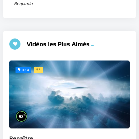
Benjamin
Vidéos les Plus Aimés
53
#14
%
92
Renaître