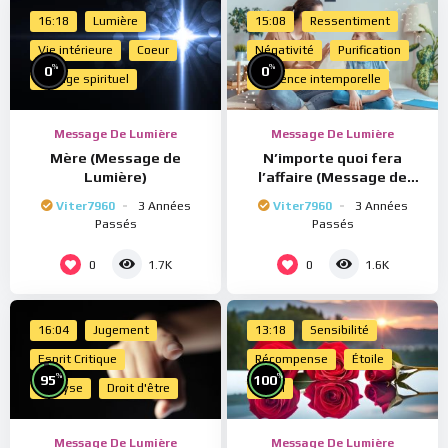
16:18
Lumière
15:08
Ressentiment
Vie intérieure
Coeur
Négativité
Purification
%
%
0
0
Voyage spirituel
Présence intemporelle
Message De Lumière
Message De Lumière
Mère (Message de
N’importe quoi fera
Lumière)
l’affaire (Message de
Lumière)
Viter7960
3 Années
Viter7960
3 Années
Passés
Passés
0
0
1.7K
1.6K
16:04
Jugement
13:18
Sensibilité
Esprit Critique
Récompense
Étoile
%
%
95
100
Analyse
Droit d'être
Merci
Message De Lumière
Message De Lumière