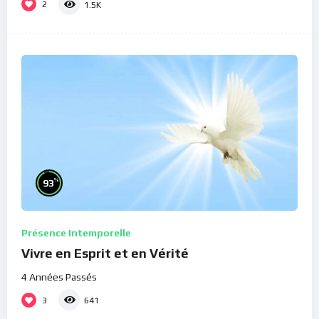
2
1.5K
%
93
Présence Intemporelle
Vivre en Esprit et en Vérité
4 Années Passés
3
641