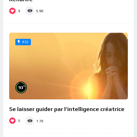
9
5.9K
#32
%
93
Se laisser guider par l’intelligence créatrice
5
1.7K