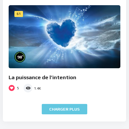
61
%
98
La puissance de l’intention
5
1.4K
CHARGER PLUS