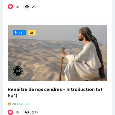
10
2K
26
#17
%
89
Renaître de nos cendres – Introduction (S1
Ep1)
Viter7960
10
2.7K