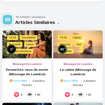
18 Articles Similaires
Articles Similaires
14:35
Sensibilité
14:35
Calme
Ressenti
Coeur
Douceur
Joie
%
%
0
85
Chemin lumineux
Tempête
Message De Lumière
Message De Lumière
Permettez-vous de sentir
Le calme (Message de
(Message de Lumière)
Lumière)
Viter7960
2 Années
Viter7960
2 Années
Passés
Passés
0
0
1.8K
1.9K