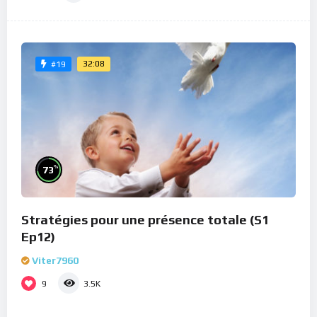
32:08
#19
%
73
Stratégies pour une présence totale (S1
Ep12)
Viter7960
9
3.5K