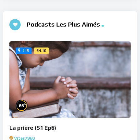
Podcasts Les Plus Aimés
34:10
#15
%
66
La prière (S1 Ep6)
Viter7960