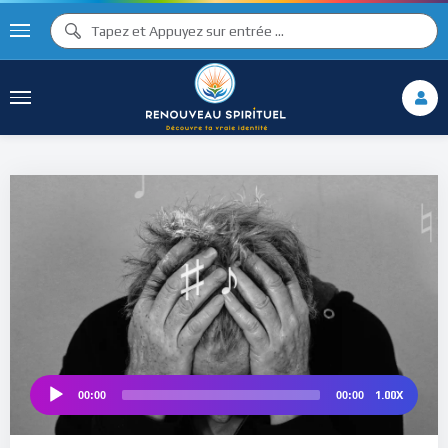
♫ ♩
♩
♫
♯ ♬
♮
♯ ♪
1.00X
00:00
00:00
Audio