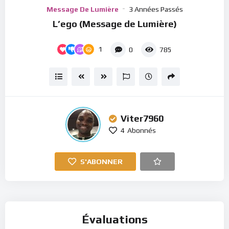
Player
Message De Lumière
3 Années Passés
L’ego (Message de Lumière)
1
0
785
Viter7960
4
Abonnés
S'ABONNER
Évaluations