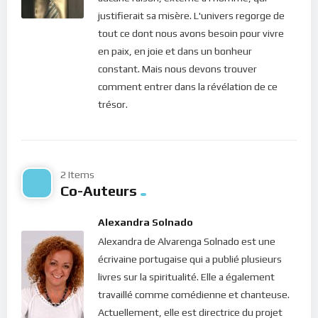
coeur que viennent les mauvaises pensées, les meurtres, les
justifierait sa misère. L'univers regorge de
adultères, les impudicités, les vols, les faux témoignages, les
tout ce dont nous avons besoin pour vivre
calomnies. Voilà les choses qui souillent l’homme
” (Matthieu
en paix, en joie et dans un bonheur
15.19-20). En effet, à chaque fois que nous adhérons à un
constant. Mais nous devons trouver
conseil, la fréquence énergétique de notre coeur change : soit
comment entrer dans la révélation de ce
il “s’endurcit” (mauvaise pensée) ou il se “ramolit” (bonne
trésor.
pensée).
A force d’accepter les conseils des “mauvais esprits” et de s’y
conformer, l’accumulation de mauvaises énergies fait naître
2 Items
en nous un autre “moi” complètement différent de ce que
Co-Auteurs
nous sommes originellement : c’est l’ego. Et cette nouvelle
entité prend possession de notre vie et commence à nous
Alexandra Solnado
guider sur un chemin différent de celui de notre destinée. Elle
Alexandra de Alvarenga Solnado est une
nous parle constamment, nous faisant des promesses
écrivaine portugaise qui a publié plusieurs
illusoires qui jamais ne se réalisent : “
vas-y ! encore un peu
livres sur la spiritualité. Elle a également
d’effort, tu vas y parvenir et tu seras heureux…
“. Elle nous
travaillé comme comédienne et chanteuse.
détourne de toutes les bonnes voies, elle nous éloigne de
Actuellement, elle est directrice du projet