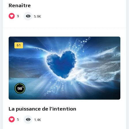
Renaître
9
5.9K
61
%
98
La puissance de l’intention
5
1.4K