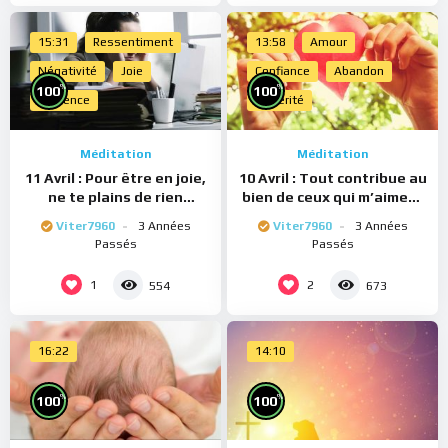
15:31
Ressentiment
13:58
Amour
Négativité
Joie
Confiance
Abandon
%
%
100
100
Présence
Sincérité
Méditation
Méditation
11 Avril : Pour être en joie,
10 Avril : Tout contribue au
ne te plains de rien
bien de ceux qui m’aiment
(Méditation)
(Méditation)
Viter7960
3 Années
Viter7960
3 Années
Passés
Passés
1
2
554
673
16:22
14:10
%
%
100
100