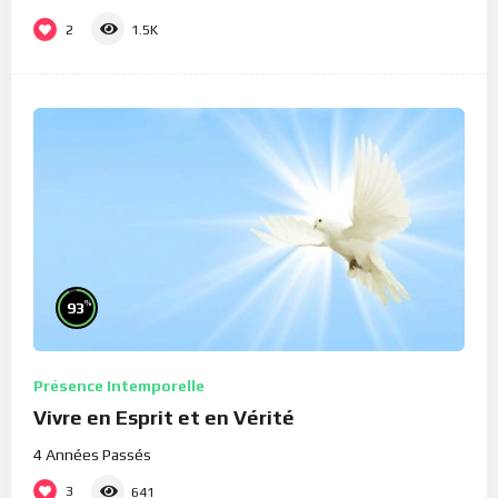
2
1.5K
%
93
Présence Intemporelle
Vivre en Esprit et en Vérité
4 Années Passés
3
641