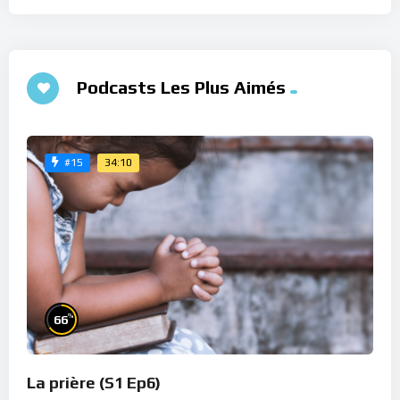
Podcasts Les Plus Aimés
34:10
#15
%
66
La prière (S1 Ep6)