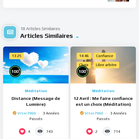
18 Articles Similaires
Articles Similaires
13:25
14:46
Confiance
Choix
Libre arbitre
%
%
100
100
Méditation
Méditation
Distance (Message de
12 Avril : Me faire confiance
Lumière)
est un choix (Méditation)
Viter7960
3 Années
Viter7960
3 Années
Passés
Passés
4
2
743
714