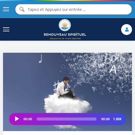
♪
♫ ♩
♩
♫
♯ ♬
♯ ♪
♮
1.00X
00:00
00:00
Audio