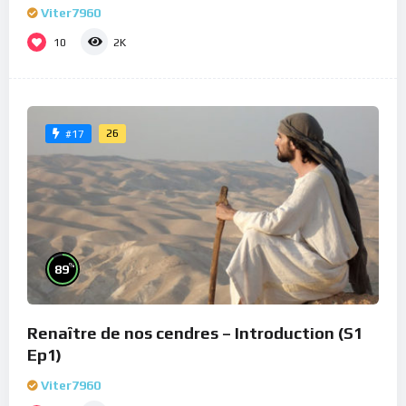
Viter7960
10
2K
26
#17
%
89
Renaître de nos cendres – Introduction (S1
Ep1)
Viter7960