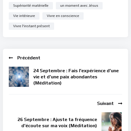
Supériorité matérielle
un moment avec Jésus
teigne et la rouille ne détruisent point, et où les voleurs ne
percent ni ne dérobent.
Car là où est ton trésor, là aussi sera
Vie intérieure
Vivre en conscience
ton coeur
.” (Matthieu 6, 19-21).
Vivre l'instant présent
Bonne méditation.
Pour vous inscrire directement aux publications, veuillez
cliquer ici : [newsletter_button id=2 label=”S’abonner”
Précédent
design=”twitter”]
24 Septembre : Fais l’expérience d’une
Si vous voulez vous inscrire sur le site (afin d’être en mesure
vie et d’une paix abondantes
de poster des commentaires) et pour les publications,
(Méditation)
veuillez cliquer ici :
Inscription
Suivant
26 Septembre : Ajuste ta fréquence
d’écoute sur ma voix (Méditation)