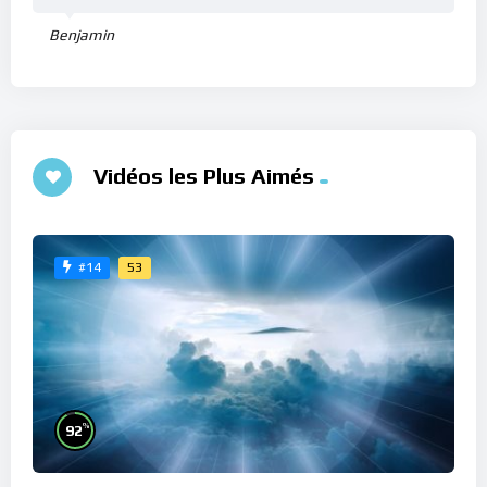
Benjamin
Vidéos les Plus Aimés
53
#14
%
92