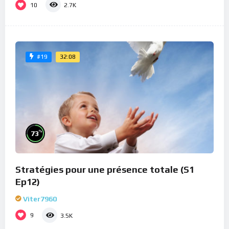
10
2.7K
32:08
#19
%
73
Stratégies pour une présence totale (S1
Ep12)
Viter7960
9
3.5K