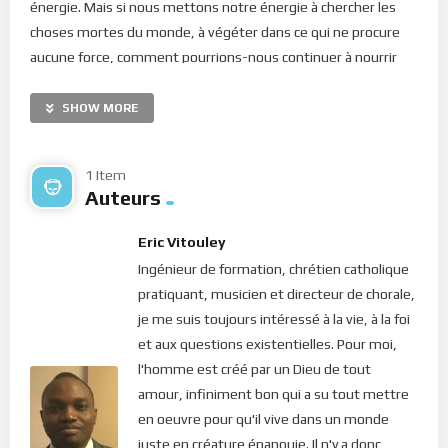
énergie. Mais si nous mettons notre énergie à chercher les
choses mortes du monde, à végéter dans ce qui ne procure
aucune force, comment pourrions-nous continuer à nourrir
notre esprit ? Et comment pourrions-nous continuer à vivre ?
SHOW MORE
L’apôtre Jean déclare : “
N’aimez point le monde, ni les choses
qui sont dans le monde. Si quelqu’un aime le monde, l’amour
du Père n’est point en lui;
” (1 Jean 2, 15). En effet, chercher à
1 Item
Auteurs
impressionner les autres, c’est s’élever pour exhiber
l’apparence d’une supériorité illusoire. C’est se nourrir de son
Eric Vitouley
orgueil en jugeant les autres et c’est quelque chose qui
Ingénieur de formation, chrétien catholique
déplait foncièrement au Seigneur. Car cet amour propre est
pratiquant, musicien et directeur de chorale,
l’opposé même de l’amour de Dieu. Mais si nous cherchons un
je me suis toujours intéressé à la vie, à la foi
bien-être en ce monde, n’est-ce pas dans l’amour de Dieu
et aux questions existentielles. Pour moi,
qu’il se trouve ? Y-a-t-il quelque bien dans les choses du
l'homme est créé par un Dieu de tout
monde ? Tout Bien vient de Dieu par son Amour !
amour, infiniment bon qui a su tout mettre
Mais lorsque notre attention n’est portée que sur notre
en oeuvre pour qu'il vive dans un monde
apparence, nous marchons dans les ténèbres de ce monde car
juste en créature épanouie. Il n'y a donc