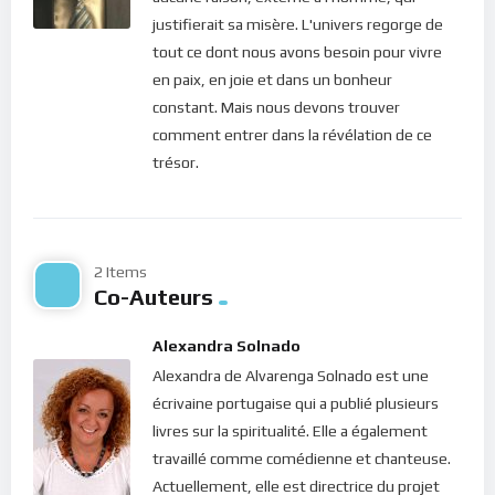
simplement “être”
. C’est seulement en faisant cela que
justifierait sa misère. L'univers regorge de
nous pourrons redécouvrir notre vraie identité et commencer
tout ce dont nous avons besoin pour vivre
à porter du fruit (Jean 15.5). Mais comment y parvenir ?
en paix, en joie et dans un bonheur
constant. Mais nous devons trouver
En se dépouillant de toute matérialité. Nous devons nous
comment entrer dans la révélation de ce
détacher de tout en ce monde. Minimaliser notre vie pour
trésor.
simplement “être”; être, ne pas vivre parce qu’on a des
possessions, du pouvoir ou une position sociale… Mais tout
d’abord prendre conscience que nous existons et, ensuite,
avoir des possessions ! Quand tout ce que je fais ou que je
2 Items
pense est lié à ce que j’ai, je vibre aux fréquences de ces avoirs
Co-Auteurs
qui ne sont pas moi. Moi, je suis moi, un être de lumière. Mes
avoirs et mes possessions ne sont rien d’autre que de la
Alexandra Solnado
matière. Être, c’est simplement demeurer là, se vider de
Alexandra de Alvarenga Solnado est une
toutes ses pensées, se laisser remplir par la présence de Dieu
écrivaine portugaise qui a publié plusieurs
afin de le sentir Lui qui est déjà en nous. Être, c’est se
livres sur la spiritualité. Elle a également
débarrasser de tout et d’exister tout simplement ! C’est la
travaillé comme comédienne et chanteuse.
seule facon de retrouver toute notre sérénité, notre capacité
Actuellement, elle est directrice du projet