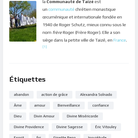
la
Communauté de Taizé
est
un
communauté
chrétien monastique
œcuménique et internationale fondée en
1940 de Roger Schutz, mieux connu sous le
nom
frère
Roger (Frère Roger). Elle a son
siège dans la petite ville de Taizé, en
France
.
[1]
Étiquettes
abandon
action de grâce
Alexandra Solnado
Âme
amour
Bienveillance
confiance
Dieu
Divin Amour
Divine Miséricorde
Divine Providence
Divine Sagesse
Éric Vitouley
Esprit
foi
Ginette Reno
Inquiétude