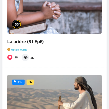
%
66
La prière (S1 Ep6)
Viter7960
10
2K
26
#17