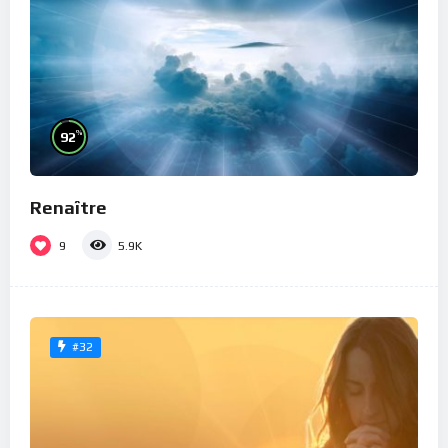
%
92
Renaître
9
5.9K
#32