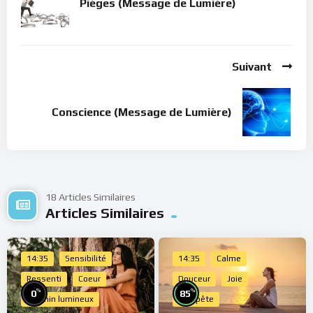
Pièges (Message de Lumière)
Suivant
Conscience (Message de Lumière)
18 Articles Similaires
Articles Similaires
14:35
Sensibilité
14:35
Calme
Ressenti
Coeur
Douceur
Joie
%
%
0
85
Chemin lumineux
Tempête