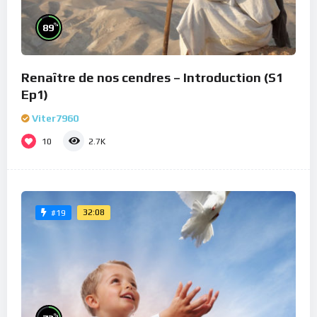
%
89
Renaître de nos cendres – Introduction (S1
Ep1)
Viter7960
10
2.7K
32:08
#19
%