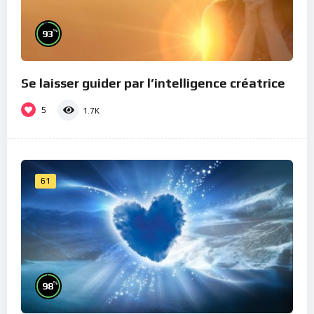
%
93
Se laisser guider par l’intelligence créatrice
5
1.7K
61
%
98