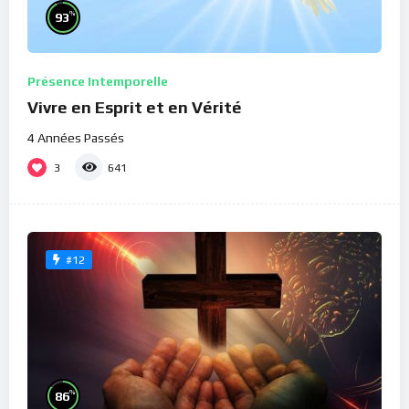
%
93
Présence Intemporelle
Vivre en Esprit et en Vérité
4 Années Passés
3
641
#12
%
86