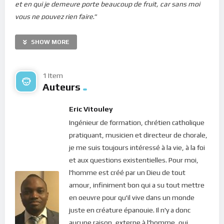
et en qui je demeure porte beaucoup de fruit, car sans moi
vous ne pouvez rien faire
.”
Dans cet Univers, tout est lié. Chaque créature est un magnon
SHOW MORE
de ce vaste Tout qui est Dieu. Saint-Paul apôtre dira : “[…]
ainsi, nous qui sommes plusieurs, nous formons un seul
corps en Christ, et nous sommes tous membres les uns des
1 Item
Auteurs
autres.
” (Romains 12.5). Le monde est ce qu’il est parce que
chacun de nous est ce que nous sommes… L’orientation ou
Eric Vitouley
plus précisément l’énergie vibratoire d’un groupe, d’une
Ingénieur de formation, chrétien catholique
communauté, d’une société n’est que la somme des énergies
pratiquant, musicien et directeur de chorale,
individuelles des membres qui le composent.
je me suis toujours intéressé à la vie, à la foi
Néanmoins, chacun de nous est unique. Tous des êtres de
et aux questions existentielles. Pour moi,
lumière, nous vibrons chacun à une énergie différente : c’est
l'homme est créé par un Dieu de tout
ce que Saint-Paul appelle : “
avoir des dons différents
”
amour, infiniment bon qui a su tout mettre
(Romains 12.6). Tout ce que nous sommes appelé à faire ici-
en oeuvre pour qu'il vive dans un monde
bas, c’est tout simple : vibrer à notre fréquence unique, c’est à
juste en créature épanouie. Il n'y a donc
dire manifester le don que Dieu nous donne.
Nous devons
aucune raison, externe à l'homme, qui