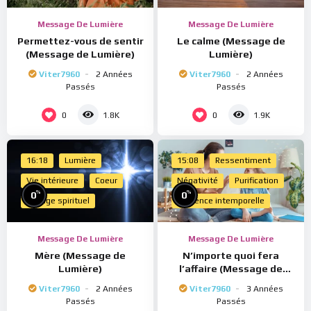
Message De Lumière
Message De Lumière
Permettez-vous de sentir
Le calme (Message de
(Message de Lumière)
Lumière)
Viter7960
2 Années
Viter7960
2 Années
Passés
Passés
0
0
1.8K
1.9K
16:18
Lumière
15:08
Ressentiment
Vie intérieure
Coeur
Négativité
Purification
%
%
0
0
Voyage spirituel
Présence intemporelle
Message De Lumière
Message De Lumière
Mère (Message de
N’importe quoi fera
Lumière)
l’affaire (Message de
Lumière)
Viter7960
2 Années
Viter7960
3 Années
Passés
Passés