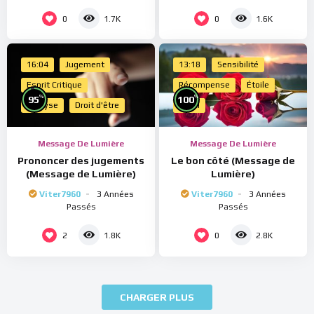
0
0
1.7K
1.6K
16:04
Jugement
13:18
Sensibilité
Esprit Critique
Récompense
Étoile
%
%
95
100
Analyse
Droit d'être
Merci
Message De Lumière
Message De Lumière
Prononcer des jugements
Le bon côté (Message de
(Message de Lumière)
Lumière)
Viter7960
3 Années
Viter7960
3 Années
Passés
Passés
2
0
1.8K
2.8K
CHARGER PLUS