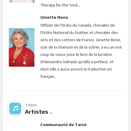
et notre lumière afin de passer un séjour agréable sur Terre.
Therapy for the Soul...
Dans le silence de ton coeur, écoute ce message de lumière…
Ginette Reno
Officier de l'Ordre du Canada, chevalier de
Bonne méditation.
l'Ordre National du Québec et chevalier des
Arts et des Lettres de France, Ginette Reno,
star de la chanson et de la scène, a eu un vrai
coup de coeur pour le livre de la lumière
d'Alexandra Solnado qu'elle a préfacé, et
dont elle a aussi assuré la traduction en
français.
1 Item
Artistes
Communauté de Taizé