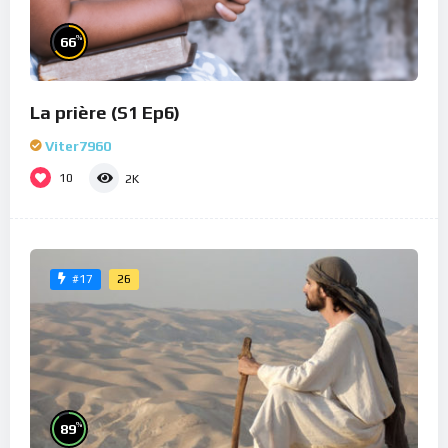
%
66
La prière (S1 Ep6)
Viter7960
10
2K
26
#17
%
89