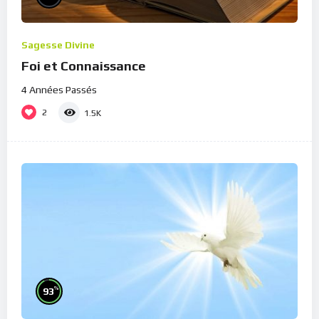
Sagesse Divine
Foi et Connaissance
4 Années Passés
2
1.5K
%
93