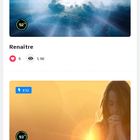
%
92
Renaître
9
5.9K
#32
%
93