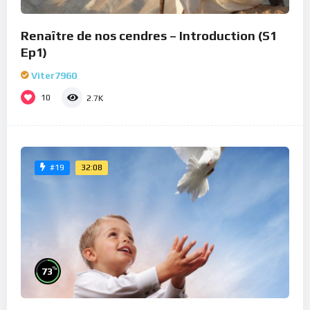
Renaître de nos cendres – Introduction (S1
Ep1)
Viter7960
10
2.7K
32:08
#19
%
73