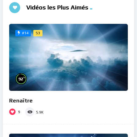
Vidéos les Plus Aimés
53
#14
%
92
Renaître
9
5.9K