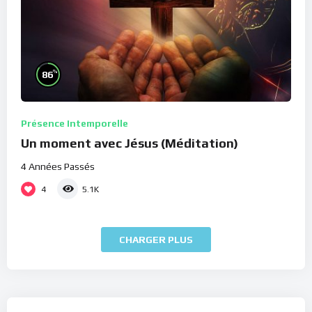
%
86
Présence Intemporelle
Un moment avec Jésus (Méditation)
4 Années Passés
4
5.1K
CHARGER PLUS