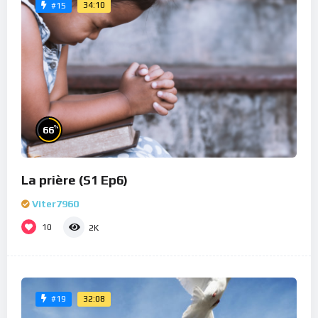
34:10
#15
%
66
La prière (S1 Ep6)
Viter7960
10
2K
32:08
#19