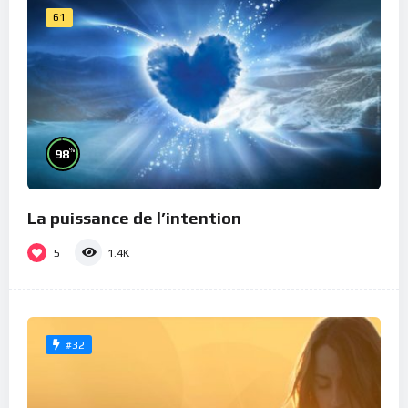
61
%
98
La puissance de l’intention
5
1.4K
#32