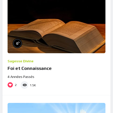
%
0
Sagesse Divine
Foi et Connaissance
4 Années Passés
2
1.5K