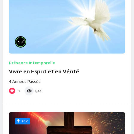
%
93
Présence Intemporelle
Vivre en Esprit et en Vérité
4 Années Passés
3
641
#12