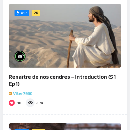
26
#17
%
89
Renaître de nos cendres – Introduction (S1
Ep1)
Viter7960
10
2.7K