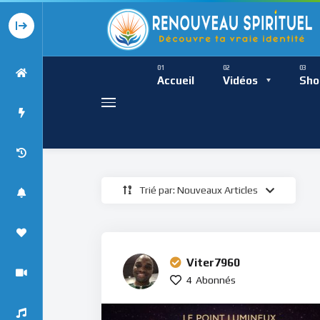
Présence Intempor
Ress
Accueil
Vidéos
Sho
Trié par: Nouveaux Articles
Présence Int
Viter7960
4
Abonnés