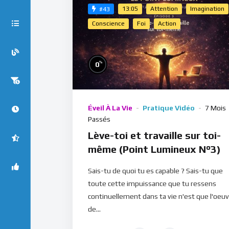
13:05
Attention
Imagination
#43
Conscience
Foi
Action
%
0
Éveil À La Vie
Pratique Vidéo
7 Mois
Passés
Lève-toi et travaille sur toi-
même (Point Lumineux N°3)
Sais-tu de quoi tu es capable ? Sais-tu que
toute cette impuissance que tu ressens
continuellement dans ta vie n'est que l'oeu
de...