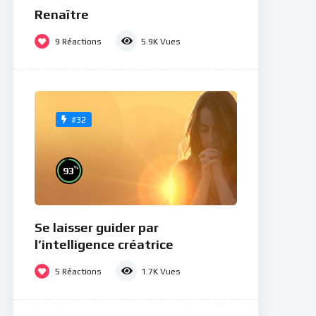
Renaître
9
Réactions
5.9K
Vues
#32
%
93
Se laisser guider par
l’intelligence créatrice
5
Réactions
1.7K
Vues