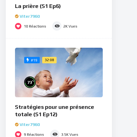
La prière (S1 Ep6)
Viter7960
10
Réactions
2K
Vues
32:08
#19
%
73
Stratégies pour une présence
totale (S1 Ep12)
Viter7960
9
Réactions
3.5K
Vues