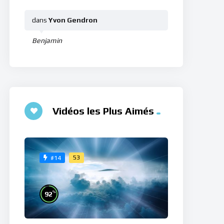
dans
Yvon Gendron
Benjamin
Vidéos les Plus Aimés
53
#14
%
92