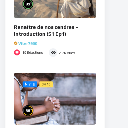
%
89
Renaître de nos cendres –
Introduction (S1 Ep1)
Viter7960
10
Réactions
2.7K
Vues
34:10
#15
%
66