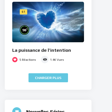
61
%
98
La puissance de l’intention
5
Réactions
1.4K
Vues
CHARGER PLUS
Nouvelles Séries