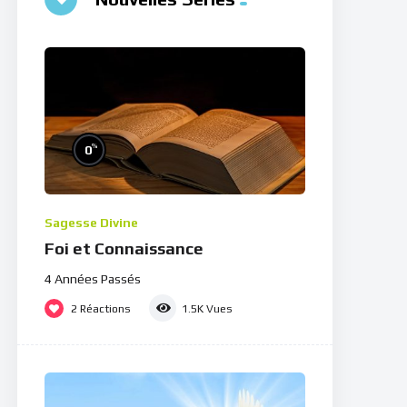
%
0
Sagesse Divine
Foi et Connaissance
4 Années Passés
2
Réactions
1.5K
Vues