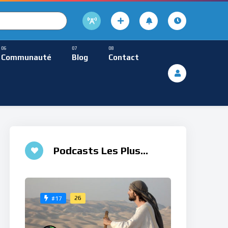
cture
usique Méditative
Communauté
Blog
Contact
De Lecture
ques
Musique Méditative
Podcasts Les Plus
Aimés
26
#17